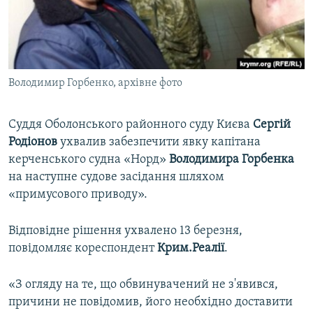
ВІДЕОУРОКИ «ELIFBE»
Русский
СВІДЧЕННЯ ОКУПАЦІЇ
Qırımtatar
УКРАЇНСЬКА ПРОБЛЕМА КРИМУ
Володимир Горбенко, архівне фото
ДОЛУЧАЙСЯ!
ІНФОГРАФІКА
Суддя Оболонського районного суду Києва
Сергій
Родіонов
ухвалив забезпечити явку капітана
Усі сайти RFE/RL
керченського судна «Норд»
Володимира Горбенка
на наступне судове засідання шляхом
«примусового приводу».
Відповідне рішення ухвалено 13 березня,
повідомляє кореспондент
Крим.Реалії
.
«З огляду на те, що обвинувачений не з'явився,
причини не повідомив, його необхідно доставити