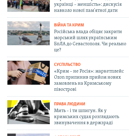
українці – меншість»: дискусія
навколо нової пам'ятної дати
ВІЙНА ТА КРИМ
Російська влада обіцяє закрити
морський шлях українським
БпЛА до Севастополя. Чи реально
це?
СУСПІЛЬСТВО
«Крим – не Росія»: маркетплейс
Ozon припинив прийом нових
замовлень на Кримському
півострові
ПРАВА ЛЮДИНИ
Мить – і ти шпигун. Як у
кримських судах розглядають
звинувачення в держзраді