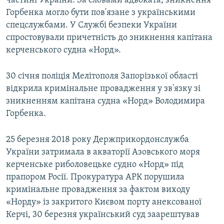
частині України. За словами адвоката, зникнення
Горбенка могло бути пов'язане з українськими
спецслужбами. У Службі безпеки України
спростовували причетність до зникнення капітана
керченського судна «Норд».
30 січня поліція Мелітополя Запорізької області
відкрила кримінальне провадження у зв'язку зі
зникненням капітана судна «Норд» Володимира
Горбенка.
25 березня 2018 року Держприкордонслужба
України затримала в акваторії Азовського моря
керченське риболовецьке судно «Норд» під
прапором Росії. Прокуратура АРК порушила
кримінальне провадження за фактом виходу
«Норду» із закритого Києвом порту анексованої
Керчі, 30 березня український суд заарештував