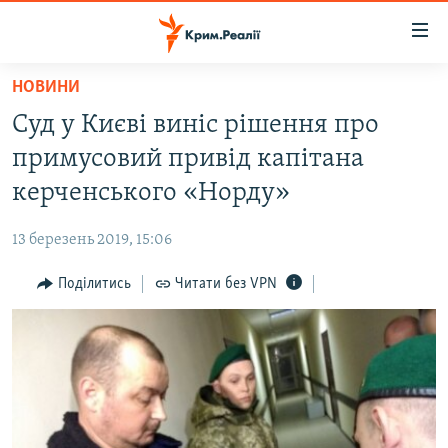
Доступність
посилання
Перейти
НОВИНИ
до
НОВИНИ
Суд у Києві виніс рішення про
основного
ВОДА.КРИМ
матеріалу
примусовий привід капітана
ВІДЕО ТА ФОТО
Перейти
керченського «Норду»
до
ПОЛІТИКА
основної
13 березень 2019, 15:06
БЛОГИ
навігації
Перейти
Поділитись
Читати без VPN
ПОГЛЯД
до
ІНТЕРВ'Ю
пошуку
ВСЕ ЗА ДЕНЬ
СПЕЦПРОЕКТИ
ЯК ОБІЙТИ БЛОКУВАННЯ
ДЕПОРТАЦІЯ