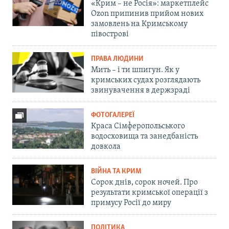
«Крим – не Росія»: маркетплейс
Ozon припинив прийом нових
замовлень на Кримському
півострові
ПРАВА ЛЮДИНИ
Мить – і ти шпигун. Як у
кримських судах розглядають
звинувачення в держзраді
ФОТОГАЛЕРЕЇ
Краса Сімферопольського
водосховища та занедбаність
довкола
ВІЙНА ТА КРИМ
Сорок днів, сорок ночей. Про
результати кримської операції з
примусу Росії до миру
ПОЛІТИКА