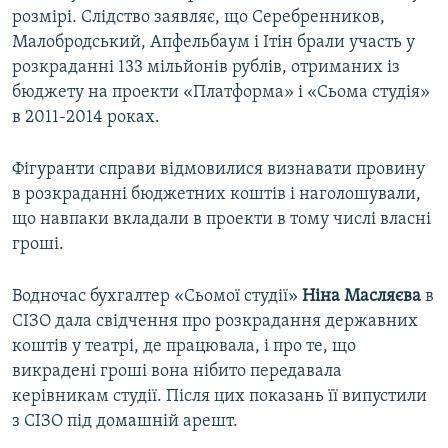
розмірі. Слідство заявляє, що Серебренников,
Малобродський, Апфельбаум і Ітін брали участь у
розкраданні 133 мільйонів рублів, отриманих із
бюджету на проекти «Платформа» і «Сьома студія»
в 2011-2014 роках.
Фігуранти справи відмовилися визнавати провину
в розкраданні бюджетних коштів і наголошували,
що навпаки вкладали в проекти в тому числі власні
гроші.
Водночас бухгалтер «Сьомої студії»
Ніна
Масляєва
в
СІЗО дала свідчення про розкрадання державних
коштів у театрі, де працювала, і про те, що
викрадені гроші вона нібито передавала
керівникам студії. Після цих показань її випустили
з СІЗО під домашній арешт.