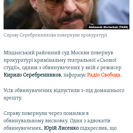
ВІДЕОУРОКИ «ELIFBE»
Русский
СВІДЧЕННЯ ОКУПАЦІЇ
Qırımtatar
УКРАЇНСЬКА ПРОБЛЕМА КРИМУ
Справу Серебренникова повернули прокуратурі
ДОЛУЧАЙСЯ!
ІНФОГРАФІКА
Міщанський районний суд Москви повернув
прокуратурі кримінальну театральної «Сьомої
Усі сайти RFE/RL
студії», одним з обвинувачених у якій є режисер
Кирило
Серебренников
, інформує
Радіо Свобода
.
Усіх обвинувачених відпустили з-під домашнього
арешту.
Справу повернули через помилки в
обвинувальному висновку. Один з адвокатів
обвинувачених,
Юрій Лисенко
підкреслив, що