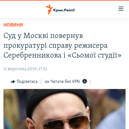
Доступність
посилання
Перейти
НОВИНИ
до
НОВИНИ
Суд у Москві повернув
основного
ВОДА.КРИМ
матеріалу
прокуратурі справу режисера
ВІДЕО ТА ФОТО
Перейти
Серебренникова і «Сьомої студії»
до
ПОЛІТИКА
основної
11 вересень 2019, 17:51
БЛОГИ
навігації
Перейти
Поділитись
Читати без VPN
ПОГЛЯД
до
ІНТЕРВ'Ю
пошуку
ВСЕ ЗА ДЕНЬ
СПЕЦПРОЕКТИ
ЯК ОБІЙТИ БЛОКУВАННЯ
ДЕПОРТАЦІЯ