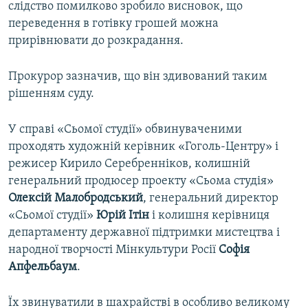
слідство помилково зробило висновок, що
переведення в готівку грошей можна
прирівнювати до розкрадання.
Прокурор зазначив, що він здивований таким
рішенням суду.
У справі «Сьомої студії» обвинуваченими
проходять художній керівник «Гоголь-Центру» і
режисер Кирило Серебренніков, колишній
генеральний продюсер проекту «Сьома студія»
Олексій
Малобродський
, генеральний директор
«Сьомої студії»
Юрій
Ітін
і колишня керівниця
департаменту державної підтримки мистецтва і
народної творчості Мінкультури Росії
Софія
Апфельбаум
.
Їх звинуватили в шахрайстві в особливо великому