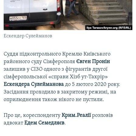
ВІДЕОУРОКИ «ELIFBE»
Русский
СВІДЧЕННЯ ОКУПАЦІЇ
Qırımtatar
УКРАЇНСЬКА ПРОБЛЕМА КРИМУ
Ескендер Сулейманов
ДОЛУЧАЙСЯ!
ІНФОГРАФІКА
Суддя підконтрольного Кремлю Київського
районного суду Сімферополя
Євген Пронін
Усі сайти RFE/RL
залишив у СІЗО одного з фігурантів другої
сімферопольської «справи Хізб ут-Тахрір»
Ескендера Сулейманова
до 5 лютого 2020 року.
Засідання проходило в закритому режимі, на
оприлюднення також нікого не пустили.
Про це, кореспонденту
Крим.Реалії
розповів
адвокат
Едем Семедляєв
.