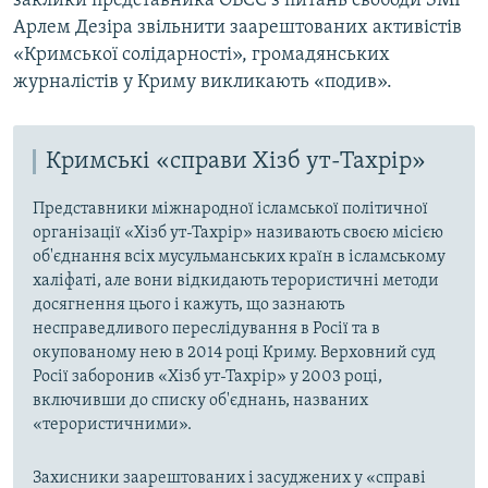
заклики представника ОБСЄ з питань свободи ЗМІ
Арлем Дезіра звільнити заарештованих активістів
«Кримської солідарності», громадянських
журналістів у Криму викликають «подив».
Кримські «справи Хізб ут-Тахрір»
Представники міжнародної ісламської політичної
організації «Хізб ут-Тахрір» називають своєю місією
об'єднання всіх мусульманських країн в ісламському
халіфаті, але вони відкидають терористичні методи
досягнення цього і кажуть, що зазнають
несправедливого переслідування в Росії та в
окупованому нею в 2014 році Криму. Верховний суд
Росії заборонив «Хізб ут-Тахрір» у 2003 році,
включивши до списку об'єднань, названих
«терористичними».
Захисники заарештованих і засуджених у «справі