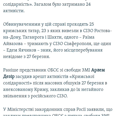
солідарність». Загалом було затримано 24
активісти.
Обвинуваченими у цій справі проходять 25
кримських татар, 23 з яких вивезли в СІЗО Ростова-
на-Дону, Таганрога і Шахти, одного – Раїма
Айвазова – тримають у СІЗО Сімферополя, ще один
– Едем Яячиков – зник, його місцеперебування
невідоме з 27 березня.
Раніше представник ОБСЄ зі свободи ЗМІ
Арлем
Дезір
засудив арешт активістів «Кримської
солідарності» після масових обшуків 27 березня в
анексованому Криму, закликав до їх негайного
звільнення з російського СІЗО.
У Міністерстві закордонних справ Росії заявили, що