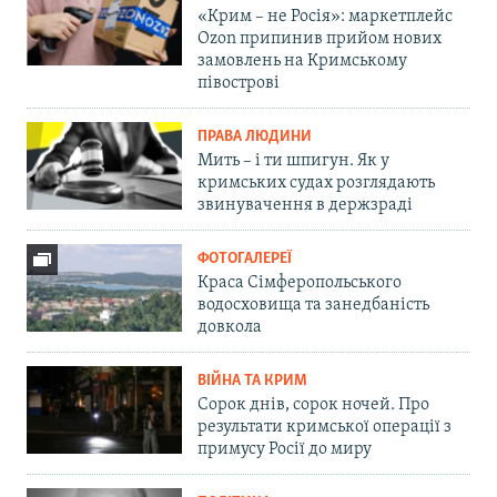
«Крим – не Росія»: маркетплейс
Ozon припинив прийом нових
замовлень на Кримському
півострові
ПРАВА ЛЮДИНИ
Мить – і ти шпигун. Як у
кримських судах розглядають
звинувачення в держзраді
ФОТОГАЛЕРЕЇ
Краса Сімферопольського
водосховища та занедбаність
довкола
ВІЙНА ТА КРИМ
Сорок днів, сорок ночей. Про
результати кримської операції з
примусу Росії до миру