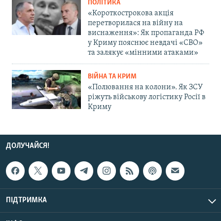
ПОЛІТИКА
«Короткострокова акція
перетворилася на війну на
виснаження»: Як пропаганда РФ
у Криму пояснює невдачі «СВО»
та залякує «мінними атаками»
ВІЙНА ТА КРИМ
«Полювання на колони». Як ЗСУ
ріжуть військову логістику Росії в
Криму
ДОЛУЧАЙСЯ!
ПІДТРИМКА