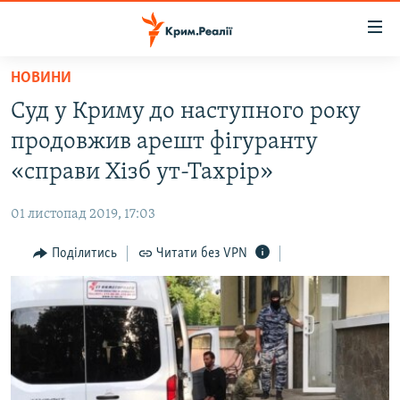
Доступність
посилання
Перейти
НОВИНИ
до
НОВИНИ
Суд у Криму до наступного року
основного
ВОДА.КРИМ
матеріалу
продовжив арешт фігуранту
ВІДЕО ТА ФОТО
Перейти
«справи Хізб ут-Тахрір»
до
ПОЛІТИКА
основної
01 листопад 2019, 17:03
БЛОГИ
навігації
Перейти
Поділитись
Читати без VPN
ПОГЛЯД
до
ІНТЕРВ'Ю
пошуку
ВСЕ ЗА ДЕНЬ
СПЕЦПРОЕКТИ
ЯК ОБІЙТИ БЛОКУВАННЯ
ДЕПОРТАЦІЯ