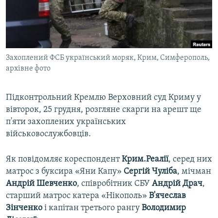
ВІДЕОУРОКИ «ELIFBE»
Русский
СВІДЧЕННЯ ОКУПАЦІЇ
Qırımtatar
УКРАЇНСЬКА ПРОБЛЕМА КРИМУ
Захоплений ФСБ український моряк, Крим, Симферополь,
ДОЛУЧАЙСЯ!
ІНФОГРАФІКА
архівне фото
Підконтрольний Кремлю Верховний суд Криму у
Усі сайти RFE/RL
вівторок, 25 грудня, розгляне скарги на арешт ще
п'яти захоплених українських
військовослужбовців.
Як повідомляє кореспондент
Крим.Реалії
, серед них
матрос з буксира «Яни Капу»
Сергій Чуліба
, мічман
Андрій Шевченко
, співробітник СБУ
Андрій Драч
,
старший матрос катера «Нікополь»
В'ячеслав
Зінченко
і капітан третього рангу
Володимир