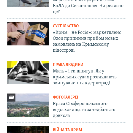
БпЛА до Севастополя. Чи реально
це?
СУСПІЛЬСТВО
«Крим – не Росія»: маркетплейс
Ozon припинив прийом нових
замовлень на Кримському
півострові
ПРАВА ЛЮДИНИ
Мить – і ти шпигун. Як у
кримських судах розглядають
звинувачення в держзраді
ФОТОГАЛЕРЕЇ
Краса Сімферопольського
водосховища та занедбаність
довкола
ВІЙНА ТА КРИМ