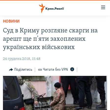
Доступність
посилання
Перейти
НОВИНИ
до
НОВИНИ
Суд в Криму розгляне скарги на
основного
ВОДА.КРИМ
матеріалу
арешт ще п'яти захоплених
ВІДЕО ТА ФОТО
Перейти
українських військових
до
ПОЛІТИКА
основної
24 грудень 2018, 15:48
БЛОГИ
навігації
Перейти
Поділитись
Читати без VPN
ПОГЛЯД
до
ІНТЕРВ'Ю
пошуку
ВСЕ ЗА ДЕНЬ
СПЕЦПРОЕКТИ
ЯК ОБІЙТИ БЛОКУВАННЯ
ДЕПОРТАЦІЯ