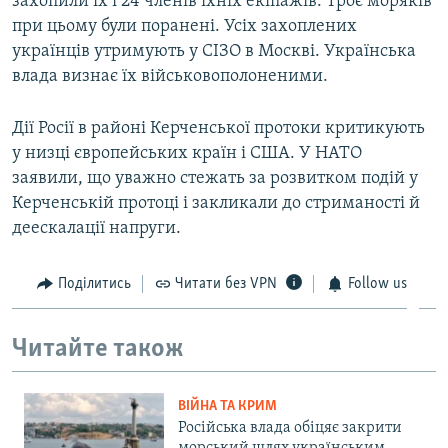
захопили їх і 24 членів їхніх екіпажів. Троє моряків
при цьому були поранені. Усіх захоплених
українців утримують у СІЗО в Москві. Українська
влада визнає їх військовополоненими.
​Дії Росії в районі Керченської протоки критикують
у низці європейських країн і США. У НАТО
заявили, що уважно стежать за розвитком подій у
Керченській протоці і закликали до стриманості й
деескалації напруги.
Поділитись
Читати без VPN
Follow us
Читайте також
ВІЙНА ТА КРИМ
Російська влада обіцяє закрити
морський шлях українським