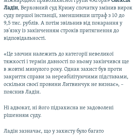
міжнародної правозахисної групи «Агора»
Олексій
Ладін
, Верховний суд Криму спочатку змінив вирок
суду першої інстанції, зменшивши штраф з 10 до
9,5 тис. рублів. А потім звільнив від покарання у
зв'язку із закінченням строків притягнення до
відповідальності.
«Це злочин належить до категорії невеликої
тяжкості і термін давності по ньому закінчився ще
в жовтні минулого року. Однак захист був проти
закриття справи за нереабілітуючими підставами,
оскільки своєї провини Литвинчук не визнає», –
пояснив Ладін.
Ні адвокат, ні його підзахисна не задоволені
рішенням суду.
Ладін зазначає, що у захисту було багато