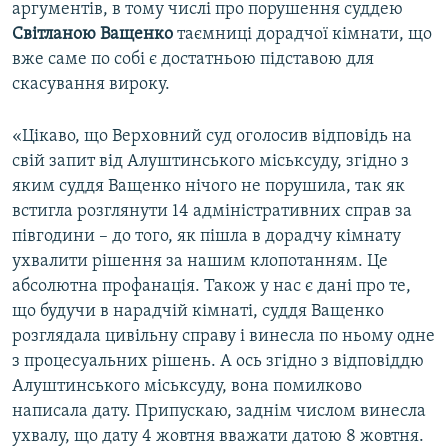
аргументів, в тому числі про порушення суддею
Світланою Ващенко
таємниці дорадчої кімнати, що
вже саме по собі є достатньою підставою для
скасування вироку.
«Цікаво, що Верховний суд оголосив відповідь на
свій запит від Алуштинського міськсуду, згідно з
яким суддя Ващенко нічого не порушила, так як
встигла розглянути 14 адміністративних справ за
півгодини – до того, як пішла в дорадчу кімнату
ухвалити рішення за нашим клопотанням. Це
абсолютна профанація. Також у нас є дані про те,
що будучи в нарадчій кімнаті, суддя Ващенко
розглядала цивільну справу і винесла по ньому одне
з процесуальних рішень. А ось згідно з відповіддю
Алуштинського міськсуду, вона помилково
написала дату. Припускаю, заднім числом винесла
ухвалу, що дату 4 жовтня вважати датою 8 жовтня.