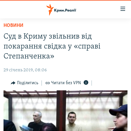
Доступність
посилання
Перейти
НОВИНИ
до
НОВИНИ
Суд в Криму звільнив від
основного
ВОДА.КРИМ
матеріалу
покарання свідка у «справі
ВІДЕО ТА ФОТО
Перейти
Степанченка»
до
ПОЛІТИКА
основної
29 січень 2019, 08:06
БЛОГИ
навігації
Перейти
Поділитись
Читати без VPN
ПОГЛЯД
до
ІНТЕРВ'Ю
пошуку
ВСЕ ЗА ДЕНЬ
СПЕЦПРОЕКТИ
ЯК ОБІЙТИ БЛОКУВАННЯ
ДЕПОРТАЦІЯ