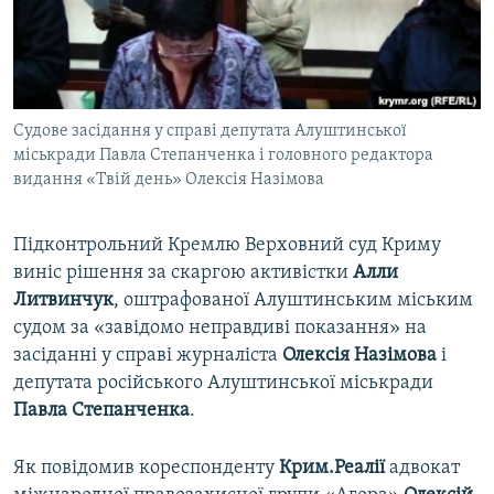
ВІДЕОУРОКИ «ELIFBE»
Русский
СВІДЧЕННЯ ОКУПАЦІЇ
Qırımtatar
УКРАЇНСЬКА ПРОБЛЕМА КРИМУ
Судове засідання у справі депутата Алуштинської
ДОЛУЧАЙСЯ!
ІНФОГРАФІКА
міськради Павла Степанченка і головного редактора
видання «Твій день» Олексія Назімова
Усі сайти RFE/RL
Підконтрольний Кремлю Верховний суд Криму
виніс рішення за скаргою активістки
Алли
Литвинчук
, оштрафованої Алуштинським міським
судом за «завідомо неправдиві показання» на
засіданні у справі журналіста
Олексія Назімова
і
депутата російського Алуштинської міськради
Павла Степанченка
.
Як повідомив кореспонденту
Крим.Реалії
адвокат