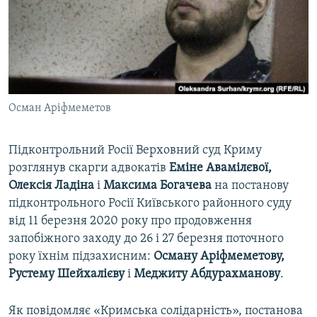
ВІДЕОУРОКИ «ELIFBE»
Русский
СВІДЧЕННЯ ОКУПАЦІЇ
Qırımtatar
УКРАЇНСЬКА ПРОБЛЕМА КРИМУ
ДОЛУЧАЙСЯ!
ІНФОГРАФІКА
Осман Аріфмеметов
Підконтрольний Росії Верховний суд Криму
Усі сайти RFE/RL
розглянув скарги адвокатів
Еміне Авамілєвої,
Олексія Ладіна
і
Максима Богачева
на постанову
підконтрольного Росії Київського районного суду
від 11 березня 2020 року про продовження
запобіжного заходу до 26 і 27 березня поточного
року їхнім підзахисним:
Осману Аріфмеметову,
Рустему Шейхалієву
і
Меджиту Абдурахманову
.
Як повідомляє «Кримська солідарність», постанова