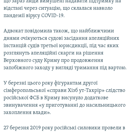
що зараз люди вимушені надавати підтримку на
відстані через ситуацію, що склалася навколо
пандемії вірусу COVID-19.
Адвокат повідомила також, що найближчими
днями очікуються судові засідання апеляційних
інстанцій судів третьої юрисдикції, під час яких
розглянуть апеляційні скарги на рішення
Верховного суду Криму про продовження
запобіжного заходу у вигляді тримання під вартою.
У березні цього року фігурантам другої
сімферопольської «справи Хізб ут-Тахрір» слідство
російської ФСБ в Криму висунуло додаткове
звинувачення «у приготуванні до насильницького
захоплення влади».
27 березня 2019 року російські силовики провели в