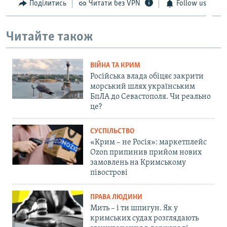
Поділитись
Читати без VPN
Follow us
Читайте також
ВІЙНА ТА КРИМ
Російська влада обіцяє закрити
морський шлях українським
БпЛА до Севастополя. Чи реально
це?
СУСПІЛЬСТВО
«Крим – не Росія»: маркетплейс
Ozon припинив прийом нових
замовлень на Кримському
півострові
ПРАВА ЛЮДИНИ
Мить – і ти шпигун. Як у
кримських судах розглядають