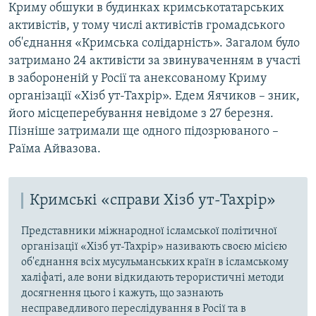
Криму обшуки в будинках кримськотатарських
активістів, у тому числі активістів громадського
об'єднання «Кримська солідарність». Загалом було
затримано 24 активісти за звинуваченням в участі
в забороненій у Росії та анексованому Криму
організації «Хізб ут-Тахрір». Едем Яячиков – зник,
його місцеперебування невідоме з 27 березня.
Пізніше затримали ще одного підозрюваного –
Раїма Айвазова.
Кримські «справи Хізб ут-Тахрір»
Представники міжнародної ісламської політичної
організації «Хізб ут-Тахрір» називають своєю місією
об'єднання всіх мусульманських країн в ісламському
халіфаті, але вони відкидають терористичні методи
досягнення цього і кажуть, що зазнають
несправедливого переслідування в Росії та в