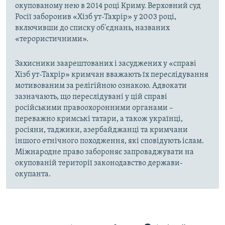
окупованому нею в 2014 році Криму. Верховний суд
Росії заборонив «Хізб ут-Тахрір» у 2003 році,
включивши до списку об'єднань, названих
«терористичними».
Захисники заарештованих і засуджених у «справі
Хізб ут-Тахрір» кримчан вважають їх переслідування
мотивованим за релігійною ознакою. Адвокати
зазначають, що переслідувані у цій справі
російськими правоохоронними органами –
переважно кримські татари, а також українці,
росіяни, таджики, азербайджанці та кримчани
іншого етнічного походження, які сповідують іслам.
Міжнародне право забороняє запроваджувати на
окупованій території законодавство держави-
окупанта.