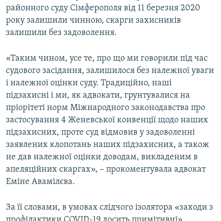
районного суду Сімферополя від 11 березня 2020
року залишили чинною, скарги захисників
залишили без задоволення.
«Таким чином, усе те, про що ми говорили під час
судового засідання, залишилося без належної уваги
і належної оцінки суду. Традиційно, наші
підзахисні і ми, як адвокати, грунтувалися на
пріорітеті норм Міжнародного законодавства про
застосування 4 Женевської конвенції щодо наших
підзахисних, проте суд відмовив у задоволенні
заявлених клопотань наших підзахисних, а також
не дав належної оцінки доводам, викладеним в
апеляційних скаргах», – прокоментувала адвокат
Еміне Авамілєва.
За її словами, в умовах слідчого ізолятора «заходи з
профілактики COVID-19 досить примітивні».