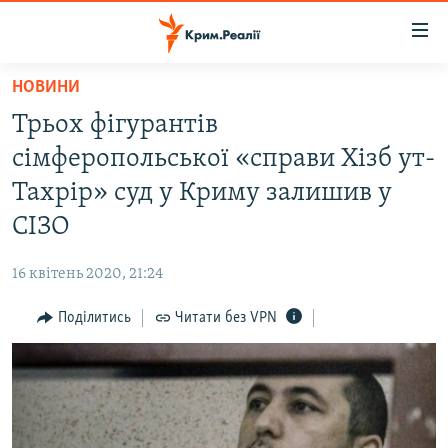
Доступність
посилання
Перейти
НОВИНИ
до
НОВИНИ
Трьох фігурантів
основного
ВОДА.КРИМ
матеріалу
сімферопольської «справи Хізб ут-
ВІДЕО ТА ФОТО
Перейти
Тахрір» суд у Криму залишив у
до
ПОЛІТИКА
СІЗО
основної
БЛОГИ
навігації
16 квітень 2020, 21:24
Перейти
ПОГЛЯД
до
Поділитись
Читати без VPN
ІНТЕРВ'Ю
пошуку
ВСЕ ЗА ДЕНЬ
СПЕЦПРОЕКТИ
ЯК ОБІЙТИ БЛОКУВАННЯ
ДЕПОРТАЦІЯ