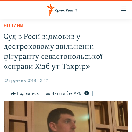
Доступність
посилання
Перейти
НОВИНИ
до
НОВИНИ
Суд в Росії відмовив у
основного
ВОДА.КРИМ
матеріалу
достроковому звільненні
ВІДЕО ТА ФОТО
Перейти
фігуранту севастопольської
до
ПОЛІТИКА
«справи Хізб ут-Тахрір»
основної
БЛОГИ
навігації
22 грудень 2018, 13:47
Перейти
ПОГЛЯД
до
Поділитись
Читати без VPN
ІНТЕРВ'Ю
пошуку
ВСЕ ЗА ДЕНЬ
СПЕЦПРОЕКТИ
ЯК ОБІЙТИ БЛОКУВАННЯ
ДЕПОРТАЦІЯ