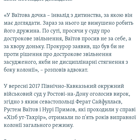
«У Ваїтова дочка – інвалід з дитинства, за якою він
має доглядати. Зараз за нього це вимушено робить
його дружина. По суті, просячи у суду про
дострокове звільнення, Ваїтов просив не за себе, а
за хвору доньку. Прокурор заявив, що був би не
проти рішення про дострокове звільнення
засудженого, якби не дисциплінарні стягнення з
боку колонії», – розповів адвокат.
У вересні 2017 Північно-Кавказький окружний
військовий суд у Ростові-на-Дону оголосив вирок,
згідно з яким севастопольці Ферат Сайфуллаєв,
Рустем Ваїтов і Нурі Примов, які проходили у справі
«Хізб ут-Тахрір», отримали по п'ять років виправної
колонії загального режиму.