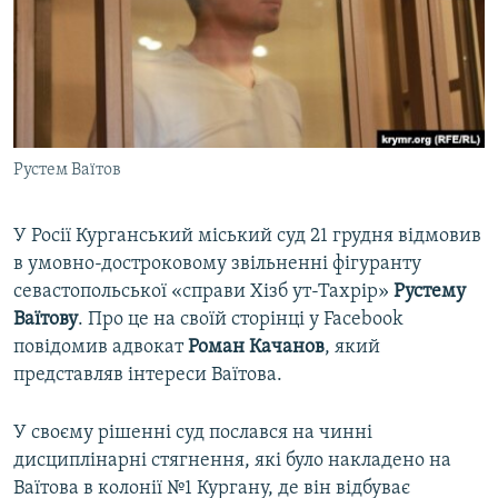
ВІДЕОУРОКИ «ELIFBE»
Русский
СВІДЧЕННЯ ОКУПАЦІЇ
Qırımtatar
УКРАЇНСЬКА ПРОБЛЕМА КРИМУ
ДОЛУЧАЙСЯ!
ІНФОГРАФІКА
Рустем Ваїтов
У Росії Курганський міський суд 21 грудня відмовив
Усі сайти RFE/RL
в умовно-достроковому звільненні фігуранту
севастопольської «справи Хізб ут-Тахрір»
Рустему
Ваїтову
. Про це на своїй сторінці у Facebook
повідомив адвокат
Роман Качанов
, який
представляв інтереси Ваїтова.
У своєму рішенні суд послався на чинні
дисциплінарні стягнення, які було накладено на
Ваїтова в колонії №1 Кургану, де він відбуває