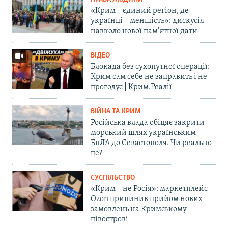
«Крим – єдиний регіон, де
українці – меншість»: дискусія
навколо нової пам'ятної дати
ВІДЕО
Блокада без сухопутної операції:
Крим сам себе не заправить і не
прогодує | Крим.Реалії
ВІЙНА ТА КРИМ
Російська влада обіцяє закрити
морський шлях українським
БпЛА до Севастополя. Чи реально
це?
СУСПІЛЬСТВО
«Крим – не Росія»: маркетплейс
Ozon припинив прийом нових
замовлень на Кримському
півострові