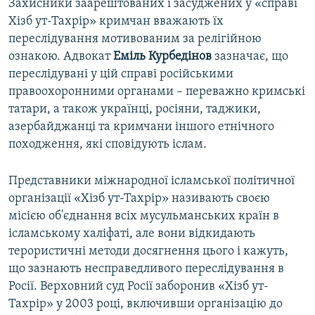
Захисники заарештованих і засуджених у «справі
Хізб ут-Тахрір» кримчан вважають їх
переслідування мотивованим за релігійною
ознакою. Адвокат
Еміль Курбедінов
зазначає, що
переслідувані у цій справі російськими
правоохоронними органами – переважно кримські
татари, а також українці, росіяни, таджики,
азербайджанці та кримчани іншого етнічного
походження, які сповідують іслам.
Представники міжнародної ісламської політичної
організації «Хізб ут-Тахрір» називають своєю
місією об'єднання всіх мусульманських країн в
ісламському халіфаті, але вони відкидають
терористичні методи досягнення цього і кажуть,
що зазнають несправедливого переслідування в
Росії. Верховний суд Росії заборонив «Хізб ут-
Тахрір» у 2003 році, включивши організацію до