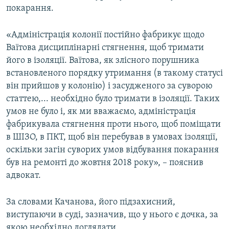
покарання.
«Адміністрація колонії постійно фабрикує щодо
Ваїтова дисциплінарні стягнення, щоб тримати
його в ізоляції. Ваїтова, як злісного порушника
встановленого порядку утримання (в такому статусі
він прийшов у колонію) і засудженого за суворою
статтею,... необхідно було тримати в ізоляції. Таких
умов не було і, як ми вважаємо, адміністрація
фабрикувала стягнення проти нього, щоб поміщати
в ШІЗО, в ПКТ, щоб він перебував в умовах ізоляції,
оскільки загін суворих умов відбування покарання
був на ремонті до жовтня 2018 року», – пояснив
адвокат.
За словами Качанова, його підзахисний,
виступаючи в суді, зазначив, що у нього є дочка, за
якою необхідно доглядати.