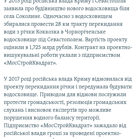
У 2015 році російська влада Криму і Севастополя
заявила про будівництво нового водосховища біля
села Соколине. Одночасно з водосховищем
збиралися провести 28 км тракту перекидання
води з річки Коккозка в Чорноріченське
водосховище під Севастополем. Вартість проекту
оцінили в 1,725 млрд рублів. Контракт на проектно-
вишукувальні роботи уклали з підприємством
«МосСтройКвадрат».
У 2017 році російська влада Криму відмовилася від
проекту перекидання річки і передумала будувати
водосховище. Приводом для відмови послужили
протести громадськості, резолюція громадських
слухань і висновок експертів про можливе
порушення водного балансу території.
Підприємство «МосСтройКвадрат» зажадало від
російської влади гроші за проведені проектно-