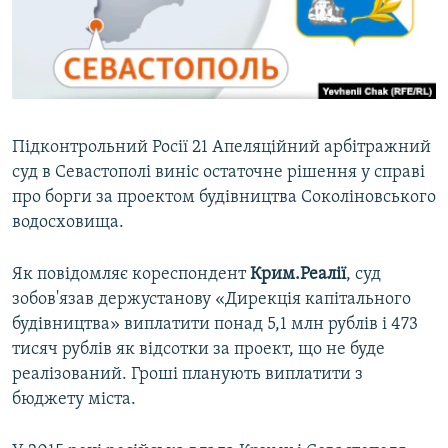
ВІДЕОУРОКИ «ELIFBE»
Русский
СВІДЧЕННЯ ОКУПАЦІЇ
Qırımtatar
УКРАЇНСЬКА ПРОБЛЕМА КРИМУ
ДОЛУЧАЙСЯ!
ІНФОГРАФІКА
Підконтрольний Росії 21 Апеляційний арбітражний
суд в Севастополі виніс остаточне рішення у справі
про борги за проектом будівництва Соколіновського
Усі сайти RFE/RL
водосховища.
Як повідомляє кореспондент
Крим.Реалії
, суд
зобов'язав держустанову «Дирекція капітального
будівництва» виплатити понад 5,1 млн рублів і 473
тисяч рублів як відсотки за проект, що не буде
реалізований. Гроші планують виплатити з
бюджету міста.