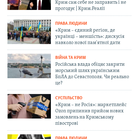
Крим сам себе не заправить і не
прогодує | Крим.Реалії
ПРАВА ЛЮДИНИ
«Крим – єдиний регіон, де
українці – меншість»: дискусія
навколо нової пам'ятної дати
ВІЙНА ТА КРИМ
Російська влада обіцяє закрити
морський шлях українським
БпЛА до Севастополя. Чи реально
це?
СУСПІЛЬСТВО
«Крим – не Росія»: маркетплейс
Ozon припинив прийом нових
замовлень на Кримському
півострові
ПРАВА ЛЮДИНИ