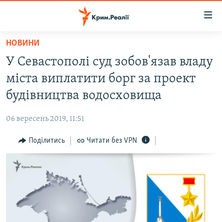
Доступність
посилання
Перейти
НОВИНИ
до
НОВИНИ
У Севастополі суд зобов'язав владу
основного
ВОДА.КРИМ
матеріалу
міста виплатити борг за проект
ВІДЕО ТА ФОТО
Перейти
будівництва водосховища
до
ПОЛІТИКА
основної
06 вересень 2019, 11:51
БЛОГИ
навігації
Перейти
Поділитись
Читати без VPN
ПОГЛЯД
до
ІНТЕРВ'Ю
пошуку
ВСЕ ЗА ДЕНЬ
СПЕЦПРОЕКТИ
ЯК ОБІЙТИ БЛОКУВАННЯ
ДЕПОРТАЦІЯ