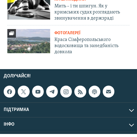
Мить – і ти шпигун. Як у
кримських судах розглядають
звинувачення в держзраді
ФОТОГАЛЕРЕЇ
Краса Сімферопольського
водосховища та занедбаність
довкола
ДОЛУЧАЙСЯ!
ПІДТРИМКА
ІНФО