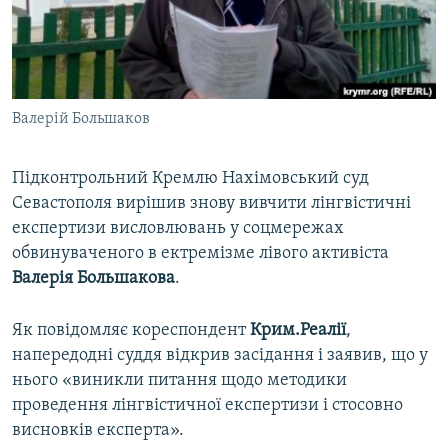
ВІДЕОУРОКИ «ELIFBE»
Русский
СВІДЧЕННЯ ОКУПАЦІЇ
Qırımtatar
УКРАЇНСЬКА ПРОБЛЕМА КРИМУ
Валерій Большаков
ДОЛУЧАЙСЯ!
ІНФОГРАФІКА
Підконтрольний Кремлю Нахімовський суд
Севастополя вирішив знову вивчити лінгвістичні
Усі сайти RFE/RL
експертизи висловлювань у соцмережах
обвинуваченого в ектремізме лівого активіста
Валерія Большакова
.
Як повідомляє кореспондент
Крим.Реалії
,
напередодні суддя відкрив засідання і заявив, що у
нього «виникли питання щодо методики
проведення лінгвістичної експертизи і стосовно
висновків експерта».