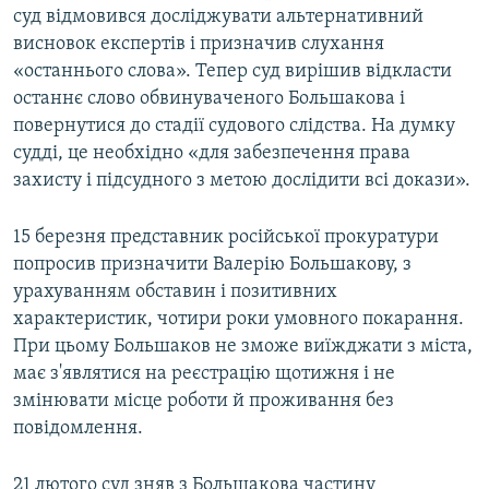
суд відмовився досліджувати альтернативний
висновок експертів і призначив слухання
«останнього слова». Тепер суд вирішив відкласти
останнє слово обвинуваченого Большакова і
повернутися до стадії судового слідства. На думку
судді, це необхідно «для забезпечення права
захисту і підсудного з метою дослідити всі докази».
15 березня представник російської прокуратури
попросив призначити Валерію Большакову, з
урахуванням обставин і позитивних
характеристик, чотири роки умовного покарання.
При цьому Большаков не зможе виїжджати з міста,
має з'являтися на реєстрацію щотижня і не
змінювати місце роботи й проживання без
повідомлення.
21 лютого суд зняв з Большакова частину