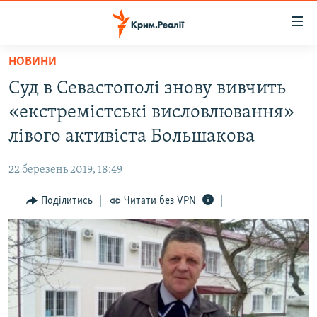
Доступність
посилання
Перейти
НОВИНИ
до
НОВИНИ
Суд в Севастополі знову вивчить
основного
ВОДА.КРИМ
матеріалу
«екстремістські висловлювання»
ВІДЕО ТА ФОТО
Перейти
лівого активіста Большакова
до
ПОЛІТИКА
основної
22 березень 2019, 18:49
БЛОГИ
навігації
Перейти
Поділитись
Читати без VPN
ПОГЛЯД
до
ІНТЕРВ'Ю
пошуку
ВСЕ ЗА ДЕНЬ
СПЕЦПРОЕКТИ
ЯК ОБІЙТИ БЛОКУВАННЯ
ДЕПОРТАЦІЯ