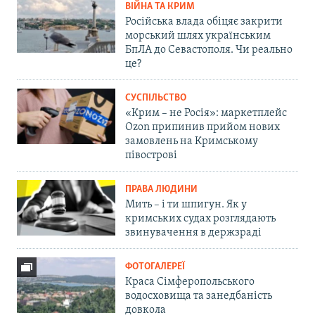
ВІЙНА ТА КРИМ
Російська влада обіцяє закрити
морський шлях українським
БпЛА до Севастополя. Чи реально
це?
СУСПІЛЬСТВО
«Крим – не Росія»: маркетплейс
Ozon припинив прийом нових
замовлень на Кримському
півострові
ПРАВА ЛЮДИНИ
Мить – і ти шпигун. Як у
кримських судах розглядають
звинувачення в держзраді
ФОТОГАЛЕРЕЇ
Краса Сімферопольського
водосховища та занедбаність
довкола