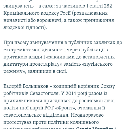
звинувачень – а саме: за частиною 1 статті 282
Кримінального кодексу Росії (розпалювання
ненависті або ворожнечі, а також приниження
людської гідності).
При цьому звинувачення в публічних закликах до
екстремістської діяльності через публікації з
критикою влади і «закликами до встановлення
диктатури пролетаріату» замість «путінського
режиму», залишили в силі.
Валерій Большаков – колишній керівник Союзу
робітників Севастополя. У 2014 році разом із
прихильниками приєднався до російської лівої
політичної партії РОТ «Фронт», очоливши її
севастопольське відділення. Неодноразово
протестував проти політики колишнього