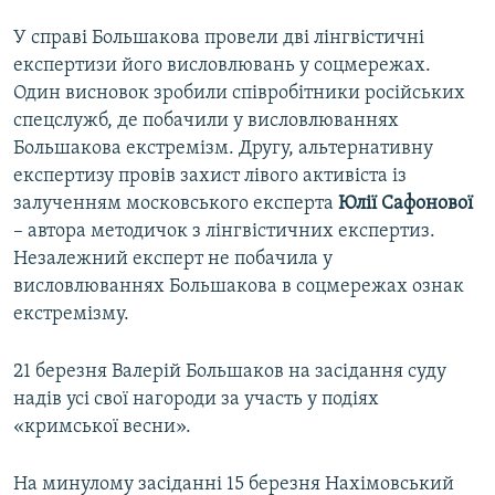
У справі Большакова провели дві лінгвістичні
експертизи його висловлювань у соцмережах.
Один висновок зробили співробітники російських
спецслужб, де побачили у висловлюваннях
Большакова екстремізм. Другу, альтернативну
експертизу провів захист лівого активіста із
залученням московського експерта
Юлії Сафонової
– автора методичок з лінгвістичних експертиз.
Незалежний експерт не побачила у
висловлюваннях Большакова в соцмережах ознак
екстремізму.
21 березня Валерій Большаков на засідання суду
надів усі свої нагороди за участь у подіях
«кримської весни».
На минулому засіданні 15 березня Нахімовський