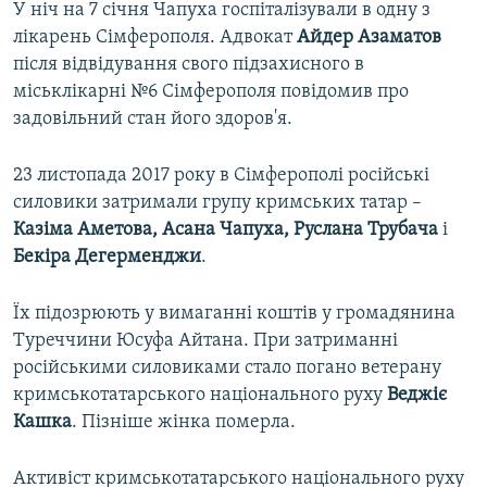
У ніч на 7 січня Чапуха госпіталізували в одну з
лікарень Сімферополя. Адвокат
Айдер Азаматов
після відвідування свого підзахисного в
міськлікарні №6 Сімферополя повідомив про
задовільний стан його здоров'я.
23 листопада 2017 року в Сімферополі російські
силовики затримали групу кримських татар –
Казіма Аметова, Асана Чапуха, Руслана Трубача
і
Бекіра Дегерменджи
.
Їх підозрюють у вимаганні коштів у громадянина
Туреччини Юсуфа Айтана. При затриманні
російськими силовиками стало погано ветерану
кримськотатарського національного руху
Веджіє
Кашка
. Пізніше жінка померла.
Активіст кримськотатарського національного руху