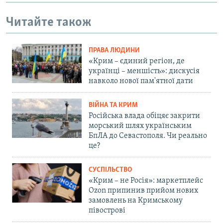
Читайте також
ПРАВА ЛЮДИНИ
«Крим – єдиний регіон, де
українці – меншість»: дискусія
навколо нової пам'ятної дати
ВІЙНА ТА КРИМ
Російська влада обіцяє закрити
морський шлях українським
БпЛА до Севастополя. Чи реально
це?
СУСПІЛЬСТВО
«Крим – не Росія»: маркетплейс
Ozon припинив прийом нових
замовлень на Кримському
півострові