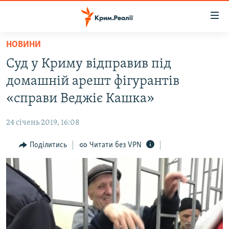
Доступність
посилання
Перейти
НОВИНИ
до
НОВИНИ
Суд у Криму відправив під
основного
ВОДА.КРИМ
матеріалу
домашній арешт фігурантів
ВІДЕО ТА ФОТО
Перейти
«справи Веджіє Кашка»
до
ПОЛІТИКА
основної
24 січень 2019, 16:08
БЛОГИ
навігації
Перейти
Поділитись
Читати без VPN
ПОГЛЯД
до
ІНТЕРВ'Ю
пошуку
ВСЕ ЗА ДЕНЬ
СПЕЦПРОЕКТИ
ЯК ОБІЙТИ БЛОКУВАННЯ
ДЕПОРТАЦІЯ