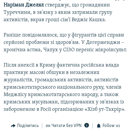
Наріман Джелял
стверджує, що громадянин
Туреччини, в зв'язку з яким затримали групу
активістів, вкрав гроші сім'ї Веджіє Кашка.
Раніше повідомлялося, що у фігурантів цієї справи
серйозні проблеми зі здоров'ям. У Дегерменджи –
хронічна астма, Чапух у СІЗО переніс мікроінсульт.
Після анексії в Криму фактична російська влада
практикує масові обшуки в незалежних
журналістів, громадських активістів, активістів
кримськотатарського національного руху, членів
Меджлісу кримськотатарського народу, а також
кримських мусульман, підозрюваних у зв'язках із
забороненою в Росії організацією «Хізб ут-Тахрір».
Поділитись
Читати без VPN
Follow us