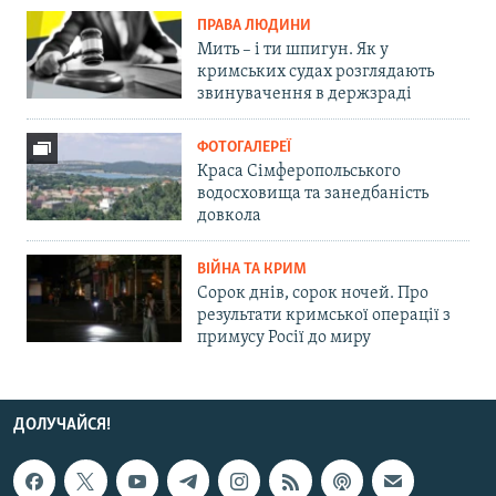
ПРАВА ЛЮДИНИ
Мить – і ти шпигун. Як у
кримських судах розглядають
звинувачення в держзраді
ФОТОГАЛЕРЕЇ
Краса Сімферопольського
водосховища та занедбаність
довкола
ВІЙНА ТА КРИМ
Сорок днів, сорок ночей. Про
результати кримської операції з
примусу Росії до миру
ДОЛУЧАЙСЯ!