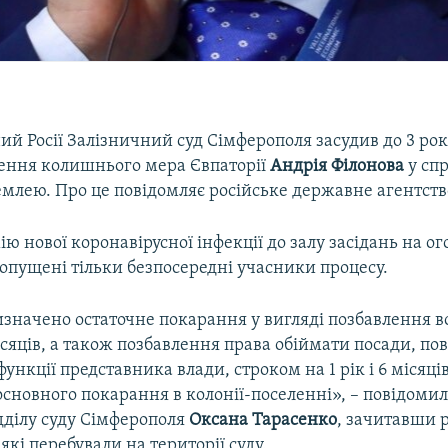
й Росії Залізничний суд Сімферополя засудив до 3 років
лення колишнього мера Євпаторії
Андрія Філонова
у спр
землею. Про це повідомляє російське державне агентст
ю нової коронавірусної інфекції до залу засідань на 
опущені тільки безпосередні учасники процесу.
значено остаточне покарання у вигляді позбавлення в
ісяців, а також позбавлення права обіймати посади, пов'
ункції представника влади, строком на 1 рік і 6 місяців
основного покарання в колонії-поселенні», – повідоми
дділу суду Сімферополя
Оксана Тарасенко
, зачитавши 
які перебували на території суду.