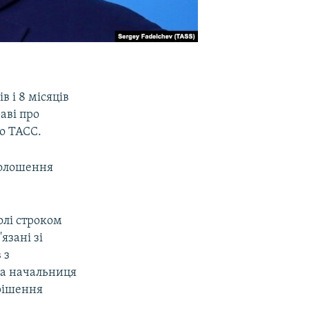
 і 8 місяців
аві про
во ТАСС.
оголошення
олі строком
язані зі
 з
ла начальниця
рішення