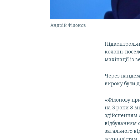
Андрій Філонов
Підконтрольни
колонії-посе
махінації із 
Через пандемі
вироку були д
«Філонову при
на 3 роки 8 м
здійсненням ф
відбуванням 
загального ві
журналістам, 