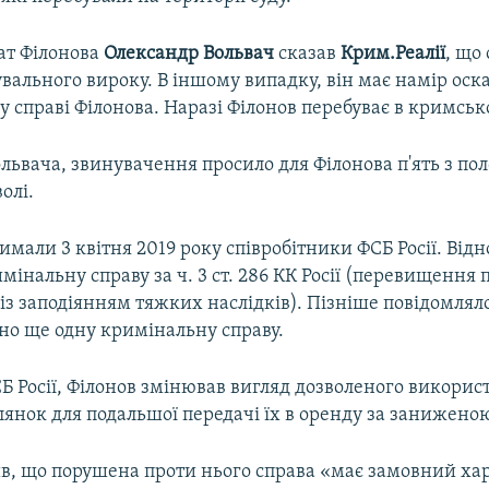
ат Філонова
Олександр Вольвач
сказав
Крим.Реалії
, що 
увального вироку. В іншому випадку, він має намір ос
у справі Філонова. Наразі Філонов перебуває в кримськ
львача, звинувачення просило для Філонова п'ять з по
олі.
имали 3 квітня 2019 року співробітники ФСБ Росії. Від
інальну справу за ч. 3 ст. 286 КК Росії (перевищення
з заподіянням тяжких наслідків). Пізніше повідомлял
но ще одну кримінальну справу.
Б Росії, Філонов змінював вигляд дозволеного викорис
янок для подальшої передачі їх в оренду за заниженою
ив, що порушена проти нього справа «має замовний ха