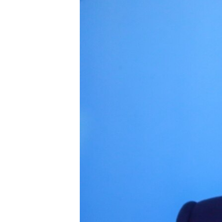
ВІДЕОУРОКИ «ELIFBE»
СВІДЧЕННЯ ОКУПАЦІЇ
УКРАЇНСЬКА ПРОБЛЕМА КРИМУ
ІНФОГРАФІКА