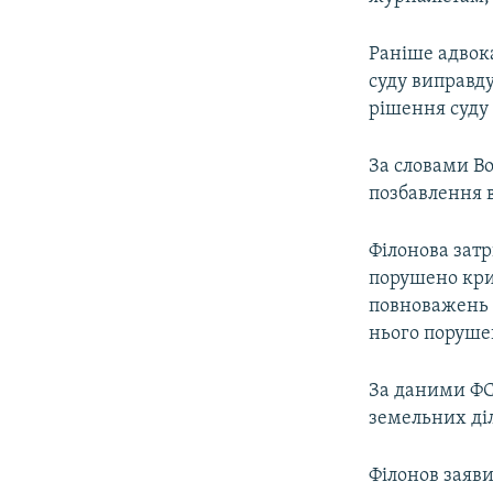
Раніше адвок
суду виправд
рішення суду 
За словами Во
позбавлення в
Філонова затр
порушено крим
повноважень і
нього поруше
За даними ФС
земельних діл
Філонов заяв