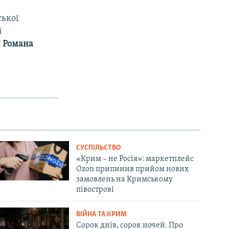
ської
ї
ї
Романа
СУСПІЛЬСТВО
«Крим – не Росія»: маркетплейс
Ozon припинив прийом нових
замовлень на Кримському
півострові
ВІЙНА ТА КРИМ
Сорок днів, сорок ночей. Про