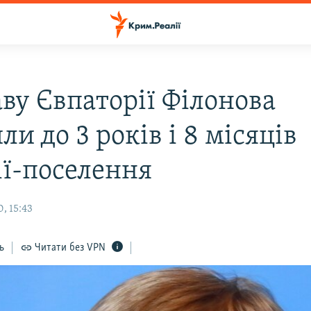
аву Євпаторії Філонова
ли до 3 років і 8 місяців
ії-поселення
, 15:43
ь
Читати без VPN