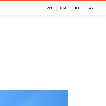
РУС
КТА