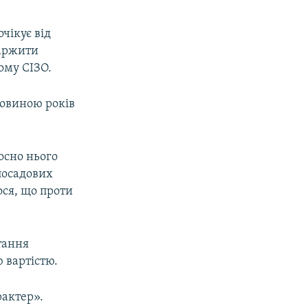
очікує від
каржити
ому СІЗО.
ловиною років
носно нього
 посадових
ося, що проти
тання
 вартістю.
рактер».