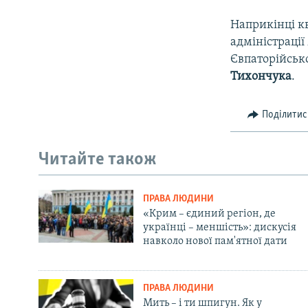
Наприкінці кв
адміністрації
Євпаторійськ
Тихончука
.
Поділитис
Читайте також
ПРАВА ЛЮДИНИ
«Крим – єдиний регіон, де
українці – меншість»: дискусія
навколо нової пам'ятної дати
ПРАВА ЛЮДИНИ
Мить – і ти шпигун. Як у