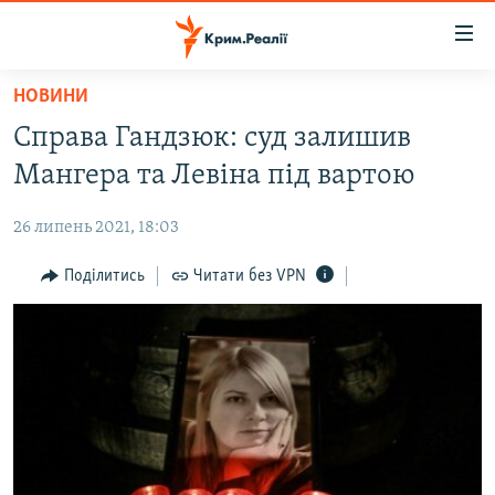
Доступність
посилання
Перейти
НОВИНИ
до
НОВИНИ
Справа Гандзюк: суд залишив
основного
ВОДА.КРИМ
матеріалу
Мангера та Левіна під вартою
ВІДЕО ТА ФОТО
Перейти
до
26 липень 2021, 18:03
ПОЛІТИКА
основної
БЛОГИ
Поділитись
Читати без VPN
навігації
Перейти
ПОГЛЯД
до
ІНТЕРВ'Ю
пошуку
ВСЕ ЗА ДЕНЬ
СПЕЦПРОЕКТИ
ЯК ОБІЙТИ БЛОКУВАННЯ
ДЕПОРТАЦІЯ