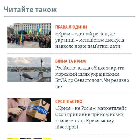
Читайте також
ПРАВА ЛЮДИНИ
«Крим – єдиний регіон, де
українці – меншість»: дискусія
навколо нової пам'ятної дати
ВІЙНА ТА КРИМ
Російська влада обіцяє закрити
морський шлях українським
БпЛА до Севастополя. Чи реально
це?
СУСПІЛЬСТВО
«Крим – не Росія»: маркетплейс
Ozon припинив прийом нових
замовлень на Кримському
півострові