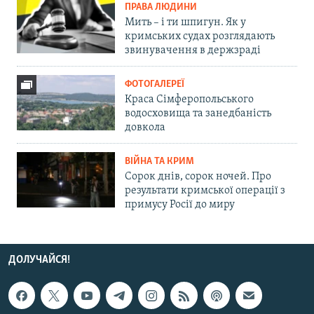
ПРАВА ЛЮДИНИ
Мить – і ти шпигун. Як у
кримських судах розглядають
звинувачення в держзраді
ФОТОГАЛЕРЕЇ
Краса Сімферопольського
водосховища та занедбаність
довкола
ВІЙНА ТА КРИМ
Сорок днів, сорок ночей. Про
результати кримської операції з
примусу Росії до миру
ДОЛУЧАЙСЯ!