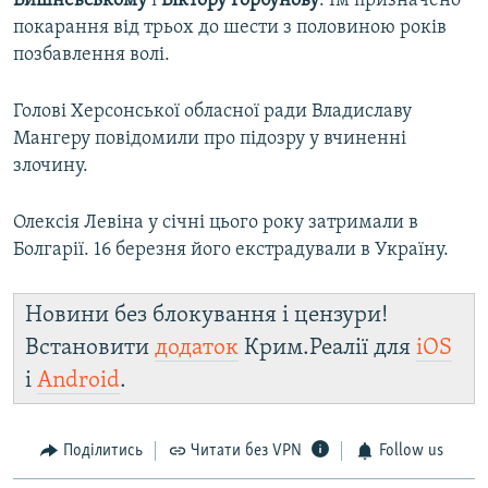
Вишневському
і
Віктору Горбунову
. Їм призначено
покарання від трьох до шести з половиною років
позбавлення волі.
Голові Херсонської обласної ради Владиславу
Мангеру повідомили про підозру у вчиненні
злочину.
Олексія Левіна у січні цього року затримали в
Болгарії. 16 березня його екстрадували в Україну.
Новини без блокування і цензури!
Встановити
додаток
Крим.Реалії для
iOS
і
Android
.
Поділитись
Читати без VPN
Follow us