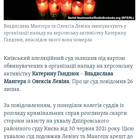
ВІДЕОУРОКИ «ELIFBE»
Русский
СВІДЧЕННЯ ОКУПАЦІЇ
Qırımtatar
Владислава Мангера та Олексія Левіна звинувачують у
УКРАЇНСЬКА ПРОБЛЕМА КРИМУ
організації нападу на херсонську активістку Катерину
ДОЛУЧАЙСЯ!
ІНФОГРАФІКА
Гандзюк, внаслідок якого вона померла
Київський апеляційний суд залишив під вартою
обвинувачених в організації нападу на херсонську
Усі сайти RFE/RL
активістку
Катерину Гандзюк
–
Владислава
Мангера
й
Олексія Левіна
. Про це суд повідомив 26
липня.
За повідомленням, у понеділок колегія суддів із
розгляду кримінальних справ розглянула скарги
сторони захисту на ухвалу Дніпровського
районного суду Києва від 30 червня 2021 року. Цією
ухвалою суд подовжив Левіну та Мангеру арешт до