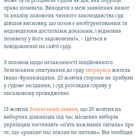
може бути розцінене судом як дія, яка порушує
право позивача. Виходячи з меж заявлених вимог
та аналізу положень чинного законодавства суд
дійшов висновку, що позов є необґрунтованим та
недоведеним достатніми доказами, і відмовив
позивачу у його задоволенні», – ідеться в
повідомленні на сайті суду.
З позовом щодо незаконності ініційованого
Зеленським опитування до суду
звернувся
житель
Івано-Франківщини. 23 жовтня сторони не прибули
у судове засідання, і суд розглядав справу у
письмовому провадженні.
13 жовтня
Зеленський заявив
, що 25 жовтня на
виборчих дільницях під час місцевих виборів
українцям поставлять «п’ять важливих питань» про
те, що «раніше нас ніколи не питали». Він пообіцяв