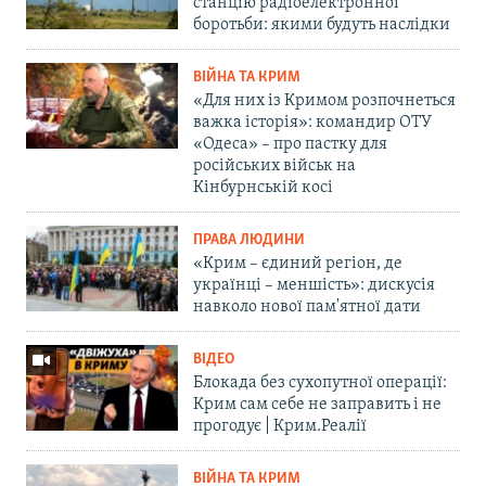
станцію радіоелектронної
боротьби: якими будуть наслідки
ВІЙНА ТА КРИМ
«Для них із Кримом розпочнеться
важка історія»: командир ОТУ
«Одеса» – про пастку для
російських військ на
Кінбурнській косі
ПРАВА ЛЮДИНИ
«Крим – єдиний регіон, де
українці – меншість»: дискусія
навколо нової пам'ятної дати
ВІДЕО
Блокада без сухопутної операції:
Крим сам себе не заправить і не
прогодує | Крим.Реалії
ВІЙНА ТА КРИМ