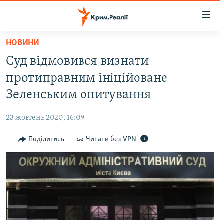
Доступність
посилання
Перейти
НОВИНИ
до
НОВИНИ
Суд відмовився визнати
основного
ВОДА.КРИМ
матеріалу
протиправним ініційоване
ВІДЕО ТА ФОТО
Перейти
Зеленським опитування
до
ПОЛІТИКА
основної
23 жовтень 2020, 16:09
БЛОГИ
навігації
Перейти
Поділитись
Читати без VPN
ПОГЛЯД
до
ІНТЕРВ'Ю
пошуку
ВСЕ ЗА ДЕНЬ
СПЕЦПРОЕКТИ
ЯК ОБІЙТИ БЛОКУВАННЯ
ДЕПОРТАЦІЯ