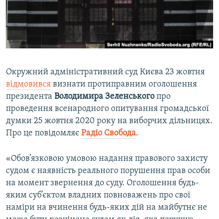
ВІДЕОУРОКИ «ELIFBE»
Русский
СВІДЧЕННЯ ОКУПАЦІЇ
Qırımtatar
УКРАЇНСЬКА ПРОБЛЕМА КРИМУ
ДОЛУЧАЙСЯ!
ІНФОГРАФІКА
Окружний адміністративний суд Києва 23 жовтня
відмовився
визнати протиправним оголошення
президента
Володимира Зеленського
про
Усі сайти RFE/RL
проведення всенародного опитування громадської
думки 25 жовтня 2020 року на виборчих дільницях.
Про це повідомляє
Радіо Свобода
.
«Обов’язковою умовою надання правового захисту
судом є наявність реального порушення прав особи
на момент звернення до суду. Оголошення будь-
яким суб’єктом владних повноважень про свої
наміри на вчинення будь-яких дій на майбутнє не