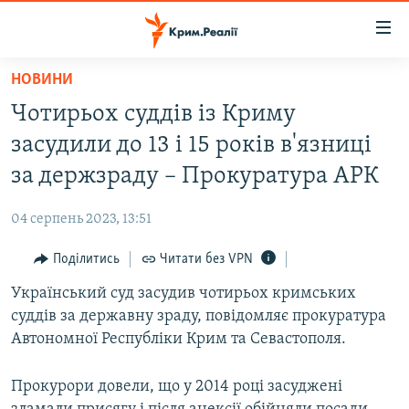
Доступність
посилання
Перейти
НОВИНИ
до
НОВИНИ
Чотирьох суддів із Криму
основного
ВОДА.КРИМ
матеріалу
засудили до 13 і 15 років в'язниці
ВІДЕО ТА ФОТО
Перейти
за держзраду – Прокуратура АРК
до
ПОЛІТИКА
основної
04 серпень 2023, 13:51
БЛОГИ
навігації
Перейти
Поділитись
Читати без VPN
ПОГЛЯД
до
Український суд засудив чотирьох кримських
ІНТЕРВ'Ю
пошуку
суддів за державну зраду, повідомляє прокуратура
ВСЕ ЗА ДЕНЬ
Автономної Республіки Крим та Севастополя.
СПЕЦПРОЕКТИ
Прокурори довели, що у 2014 році засуджені
ЯК ОБІЙТИ БЛОКУВАННЯ
ДЕПОРТАЦІЯ