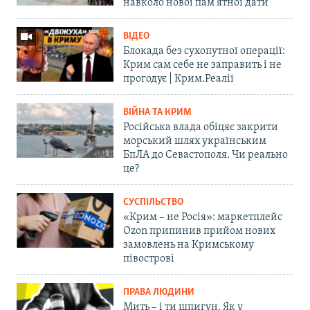
навколо нової пам'ятної дати
ВІДЕО
Блокада без сухопутної операції:
Крим сам себе не заправить і не
прогодує | Крим.Реалії
ВІЙНА ТА КРИМ
Російська влада обіцяє закрити
морський шлях українським
БпЛА до Севастополя. Чи реально
це?
СУСПІЛЬСТВО
«Крим – не Росія»: маркетплейс
Ozon припинив прийом нових
замовлень на Кримському
півострові
ПРАВА ЛЮДИНИ
Мить – і ти шпигун. Як у