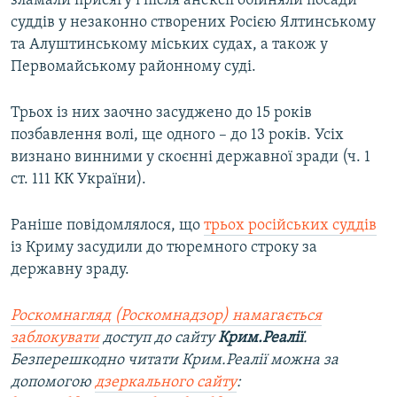
зламали присягу і після анексії обійняли посади
ВІДЕОУРОКИ «ELIFBE»
суддів у незаконно створених Росією Ялтинському
Русский
та Алуштинському міських судах, а також у
СВІДЧЕННЯ ОКУПАЦІЇ
Qırımtatar
Первомайському районному суді.
УКРАЇНСЬКА ПРОБЛЕМА КРИМУ
ДОЛУЧАЙСЯ!
Трьох із них заочно засуджено до 15 років
ІНФОГРАФІКА
позбавлення волі, ще одного – до 13 років. Усіх
визнано винними у скоєнні державної зради (ч. 1
ст. 111 КК України).
Усі сайти RFE/RL
Раніше повідомлялося, що
трьох російських суддів
із Криму засудили до тюремного строку за
державну зраду.
Роскомнагляд (Роскомнадзор) намагається
заблокувати
доступ до
сайту
Крим.Реалії
.
Безперешкодно читати Крим.Реалії можна за
допомогою
дзеркального сайту
: