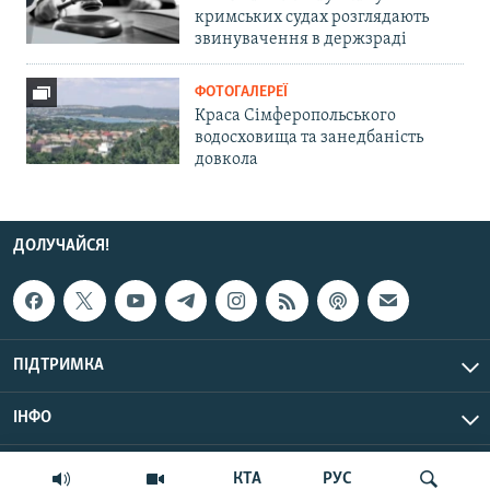
кримських судах розглядають
звинувачення в держзраді
ФОТОГАЛЕРЕЇ
Краса Сімферопольського
водосховища та занедбаність
довкола
ДОЛУЧАЙСЯ!
ПІДТРИМКА
ІНФО
© Крим.Реалії, 2026 | Усі права застережено.
КТА
РУС