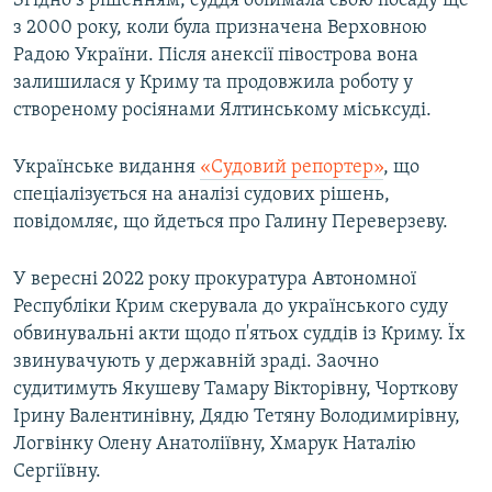
Згідно з рішенням, суддя обіймала свою посаду ще
ВІДЕОУРОКИ «ELIFBE»
з 2000 року, коли була призначена Верховною
Русский
Радою України. Після анексії півострова вона
СВІДЧЕННЯ ОКУПАЦІЇ
Qırımtatar
залишилася у Криму та продовжила роботу у
УКРАЇНСЬКА ПРОБЛЕМА КРИМУ
створеному росіянами Ялтинському міськсуді.
ДОЛУЧАЙСЯ!
ІНФОГРАФІКА
Українське видання
«Судовий репортер»
, що
спеціалізується на аналізі судових рішень,
повідомляє, що йдеться про Галину Переверзеву.
Усі сайти RFE/RL
У вересні 2022 року прокуратура Автономної
Республіки Крим скерувала до українського суду
обвинувальні акти щодо п'ятьох суддів із Криму. Їх
звинувачують у державній зраді. Заочно
судитимуть Якушеву Тамару Вікторівну, Чорткову
Ірину Валентинівну, Дядю Тетяну Володимирівну,
Логвінку Олену Анатоліївну, Хмарук Наталію
Сергіївну.