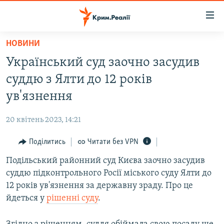
Доступність
посилання
Перейти
НОВИНИ
до
НОВИНИ
Український суд заочно засудив
основного
ВОДА.КРИМ
матеріалу
суддю з Ялти до 12 років
ВІДЕО ТА ФОТО
Перейти
ув'язнення
до
ПОЛІТИКА
основної
20 квітень 2023, 14:21
БЛОГИ
навігації
Перейти
Поділитись
Читати без VPN
ПОГЛЯД
до
Подільський районний суд Києва заочно засудив
ІНТЕРВ'Ю
пошуку
суддю підконтрольного Росії міського суду Ялти до
ВСЕ ЗА ДЕНЬ
12 років ув'язнення за державну зраду. Про це
СПЕЦПРОЕКТИ
йдеться у
рішенні суду
.
ЯК ОБІЙТИ БЛОКУВАННЯ
ДЕПОРТАЦІЯ