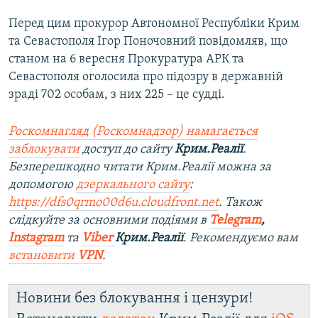
Перед цим прокурор Автономної Республіки Крим
та Севастополя Ігор Поночовний повідомляв, що
станом на 6 вересня Прокуратура АРК та
Севастополя оголосила про підозру в державній
зраді 702 особам, з них 225 – це судді.
Роскомнагляд (Роскомнадзор) намагається
заблокувати
доступ до сайту
Крим.Реалії
.
Безперешкодно читати Крим.Реалії можна за
допомогою
дзеркального сайту
:
https://dfs0qrmo00d6u.cloudfront.net
. Також
слідкуйте за основними подіями в
Telegram
,
Instagram
та
Viber
Крим.Реалії
. Ре
комендуємо вам
встановити
VPN
.
Новини без блокування і цензури!