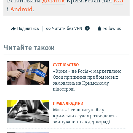
Встановити
додаток
Крим.Реалії для
iOS
і
Android
.
Поділитись
Читати без VPN
Follow us
Читайте також
СУСПІЛЬСТВО
«Крим – не Росія»: маркетплейс
Ozon припинив прийом нових
замовлень на Кримському
півострові
ПРАВА ЛЮДИНИ
Мить – і ти шпигун. Як у
кримських судах розглядають
звинувачення в держзраді