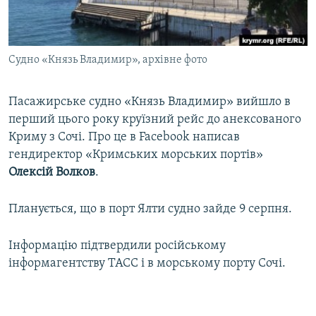
ВІДЕОУРОКИ «ELIFBE»
Русский
СВІДЧЕННЯ ОКУПАЦІЇ
Qırımtatar
Судно «Князь Владимир», архівне фото
УКРАЇНСЬКА ПРОБЛЕМА КРИМУ
ДОЛУЧАЙСЯ!
ІНФОГРАФІКА
Пасажирське судно «Князь Владимир» вийшло в
перший цього року круїзний рейс до анексованого
Криму з Сочі. Про це в Facebook написав
Усі сайти RFE/RL
гендиректор «Кримських морських портів»
Олексій Волков
.
Планується, що в порт Ялти судно зайде 9 серпня.
Інформацію підтвердили російському
інформагентству ТАСС і в морському порту Сочі.