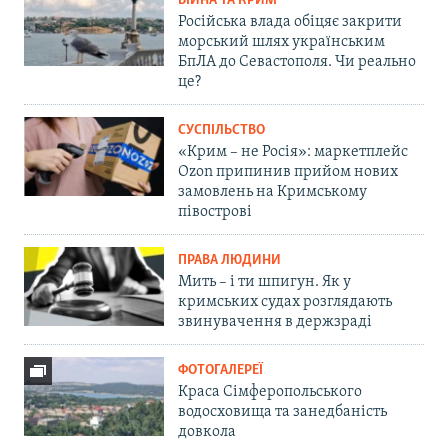
ВІЙНА ТА КРИМ
Російська влада обіцяє закрити
морський шлях українським
БпЛА до Севастополя. Чи реально
це?
СУСПІЛЬСТВО
«Крим – не Росія»: маркетплейс
Ozon припинив прийом нових
замовлень на Кримському
півострові
ПРАВА ЛЮДИНИ
Мить – і ти шпигун. Як у
кримських судах розглядають
звинувачення в держзраді
ФОТОГАЛЕРЕЇ
Краса Сімферопольського
водосховища та занедбаність
довкола