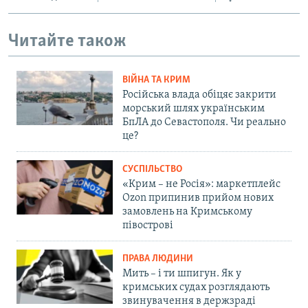
Читайте також
ВІЙНА ТА КРИМ
Російська влада обіцяє закрити
морський шлях українським
БпЛА до Севастополя. Чи реально
це?
СУСПІЛЬСТВО
«Крим – не Росія»: маркетплейс
Ozon припинив прийом нових
замовлень на Кримському
півострові
ПРАВА ЛЮДИНИ
Мить – і ти шпигун. Як у
кримських судах розглядають
звинувачення в держзраді