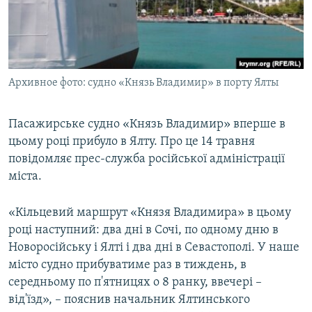
ВІДЕОУРОКИ «ELIFBE»
Русский
СВІДЧЕННЯ ОКУПАЦІЇ
Qırımtatar
УКРАЇНСЬКА ПРОБЛЕМА КРИМУ
Архивное фото: судно «Князь Владимир» в порту Ялты
ДОЛУЧАЙСЯ!
ІНФОГРАФІКА
Пасажирське судно «Князь Владимир» вперше в
цьому році прибуло в Ялту. Про це 14 травня
Усі сайти RFE/RL
повідомляє прес-служба російської адміністрації
міста.
«Кільцевий маршрут «Князя Владимира» в цьому
році наступний: два дні в Сочі, по одному дню в
Новоросійську і Ялті і два дні в Севастополі. У наше
місто судно прибуватиме раз в тиждень, в
середньому по п'ятницях о 8 ранку, ввечері –
від'їзд», – пояснив начальник Ялтинського