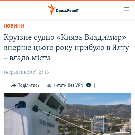
Доступність
посилання
Перейти
НОВИНИ
до
НОВИНИ
Круїзне судно «Князь Владимир»
основного
ВОДА.КРИМ
матеріалу
вперше цього року прибуло в Ялту
ВІДЕО ТА ФОТО
Перейти
– влада міста
до
ПОЛІТИКА
основної
14 травень 2019, 23:15
БЛОГИ
навігації
Перейти
Поділитись
Читати без VPN
ПОГЛЯД
до
ІНТЕРВ'Ю
пошуку
ВСЕ ЗА ДЕНЬ
СПЕЦПРОЕКТИ
ЯК ОБІЙТИ БЛОКУВАННЯ
ДЕПОРТАЦІЯ