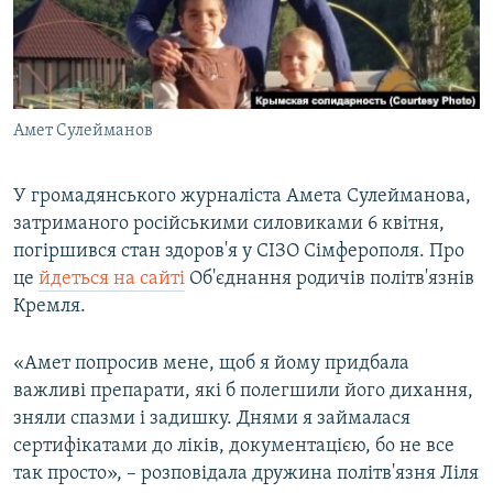
ВІДЕОУРОКИ «ELIFBE»
Русский
СВІДЧЕННЯ ОКУПАЦІЇ
Qırımtatar
УКРАЇНСЬКА ПРОБЛЕМА КРИМУ
Амет Сулейманов
ДОЛУЧАЙСЯ!
ІНФОГРАФІКА
У громадянського журналіста Амета Сулейманова,
затриманого російськими силовиками 6 квітня,
Усі сайти RFE/RL
погіршився стан здоров'я у СІЗО Сімферополя. Про
це
йдеться на сайті
Об'єднання родичів політв'язнів
Кремля.
«Амет попросив мене, щоб я йому придбала
важливі препарати, які б полегшили його дихання,
зняли спазми і задишку. Днями я займалася
сертифікатами до ліків, документацією, бо не все
так просто», – розповідала дружина політв'язня Ліля