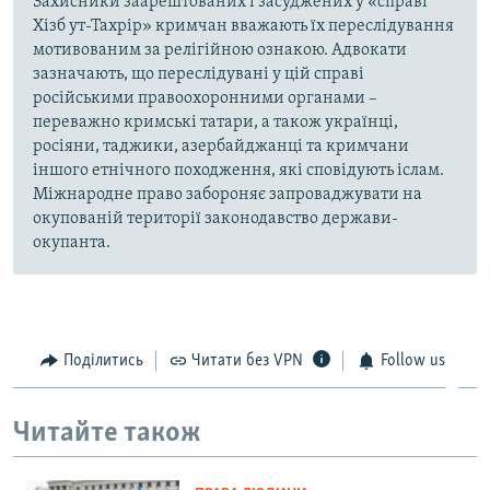
Захисники заарештованих і засуджених у «справі
Хізб ут-Тахрір» кримчан вважають їх переслідування
мотивованим за релігійною ознакою. Адвокати
зазначають, що переслідувані у цій справі
російськими правоохоронними органами –
переважно кримські татари, а також українці,
росіяни, таджики, азербайджанці та кримчани
іншого етнічного походження, які сповідують іслам.
Міжнародне право забороняє запроваджувати на
окупованій території законодавство держави-
окупанта.
Поділитись
Читати без VPN
Follow us
Читайте також