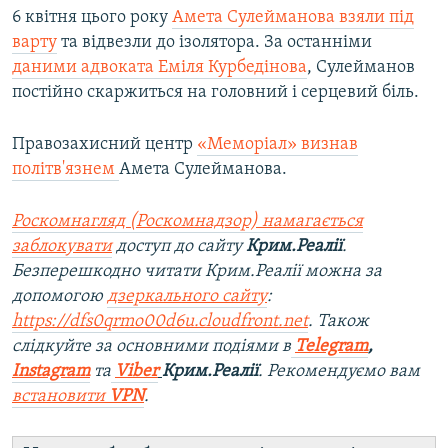
6 квітня цього року
Амета Сулейманова взяли під
варту
та відвезли до ізолятора. За останніми
даними адвоката Еміля Курбедінова
, Сулейманов
постійно скаржиться на головний і серцевий біль.
Правозахисний центр
«Меморіал» визнав
політв'язнем
Амета Сулейманова.
Роскомнагляд (Роскомнадзор) намагається
заблокувати
доступ до сайту
Крим.Реалії
.
Безперешкодно читати Крим.Реалії можна за
допомогою
дзеркального сайту
:
https://dfs0qrmo00d6u.cloudfront.net
. Також
слідкуйте за основними подіями в
Telegram
,
Instagram
та
Viber
Крим.Реалії
. Рекомендуємо вам
встановити
VPN
.