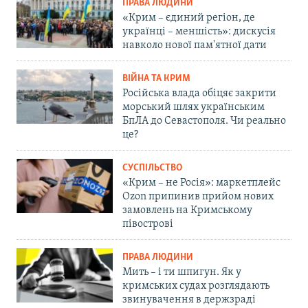
ПРАВА ЛЮДИНИ
«Крим – єдиний регіон, де
українці – меншість»: дискусія
навколо нової пам'ятної дати
ВІЙНА ТА КРИМ
Російська влада обіцяє закрити
морський шлях українським
БпЛА до Севастополя. Чи реально
це?
СУСПІЛЬСТВО
«Крим – не Росія»: маркетплейс
Ozon припинив прийом нових
замовлень на Кримському
півострові
ПРАВА ЛЮДИНИ
Мить – і ти шпигун. Як у
кримських судах розглядають
звинувачення в держзраді