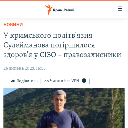
Доступність
посилання
Перейти
НОВИНИ
до
НОВИНИ
У кримського політв'язня
основного
ВОДА.КРИМ
матеріалу
Сулейманова погіршилося
ВІДЕО ТА ФОТО
Перейти
здоров'я у СІЗО – правозахисники
до
ПОЛІТИКА
основної
26 липень 2023, 16:55
БЛОГИ
навігації
Перейти
Поділитись
Читати без VPN
ПОГЛЯД
до
ІНТЕРВ'Ю
пошуку
ВСЕ ЗА ДЕНЬ
СПЕЦПРОЕКТИ
ЯК ОБІЙТИ БЛОКУВАННЯ
ДЕПОРТАЦІЯ