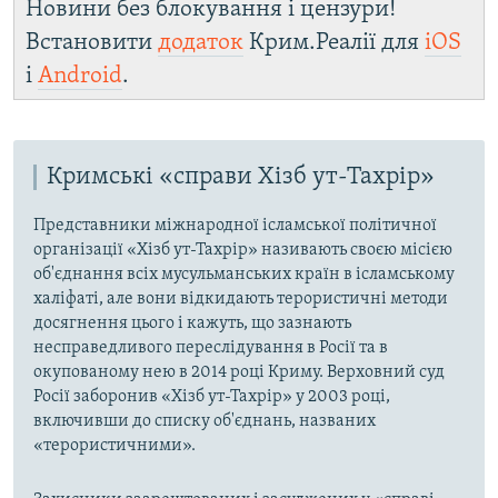
Новини без блокування і цензури!
Встановити
додаток
Крим.Реалії для
iOS
і
Android
.
Кримські «справи Хізб ут-Тахрір»
Представники міжнародної ісламської політичної
організації «Хізб ут-Тахрір» називають своєю місією
об'єднання всіх мусульманських країн в ісламському
халіфаті, але вони відкидають терористичні методи
досягнення цього і кажуть, що зазнають
несправедливого переслідування в Росії та в
окупованому нею в 2014 році Криму. Верховний суд
Росії заборонив «Хізб ут-Тахрір» у 2003 році,
включивши до списку об'єднань, названих
«терористичними».