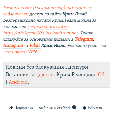
Роскомнагляд (Роскомнадзор) намагається
заблокувати
доступ до сайту
Крим.Реалії
.
Безперешкодно читати Крим.Реалії можна за
допомогою
дзеркального сайту
:
https://dfs0qrmo00d6u.cloudfront.net
. Також
слідкуйте за основними подіями в
Telegram
,
Instagram
та
Viber
Крим.Реалії
. Рекомендуємо вам
встановити
VPN
.
Новини без блокування і цензури!
Встановити
додаток
Крим.Реалії для
iOS
і
Android
.
Поділитись
Читати без VPN
Follow us