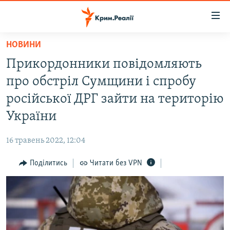
Доступність
посилання
Перейти
НОВИНИ
до
НОВИНИ
Прикордонники повідомляють
основного
ВОДА.КРИМ
матеріалу
про обстріл Сумщини і спробу
ВІДЕО ТА ФОТО
Перейти
російської ДРГ зайти на територію
до
ПОЛІТИКА
України
основної
БЛОГИ
навігації
16 травень 2022, 12:04
Перейти
ПОГЛЯД
до
Поділитись
Читати без VPN
ІНТЕРВ'Ю
пошуку
ВСЕ ЗА ДЕНЬ
СПЕЦПРОЕКТИ
ЯК ОБІЙТИ БЛОКУВАННЯ
ДЕПОРТАЦІЯ