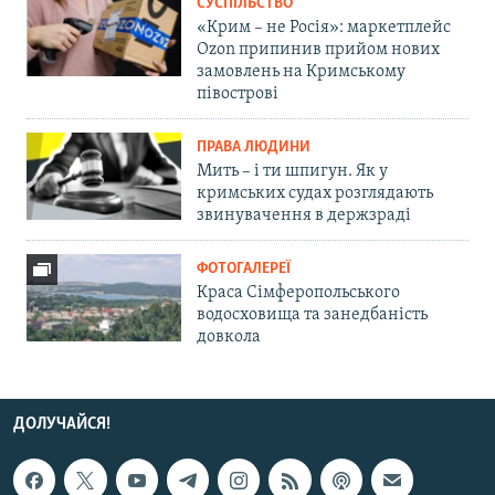
СУСПІЛЬСТВО
«Крим – не Росія»: маркетплейс
Ozon припинив прийом нових
замовлень на Кримському
півострові
ПРАВА ЛЮДИНИ
Мить – і ти шпигун. Як у
кримських судах розглядають
звинувачення в держзраді
ФОТОГАЛЕРЕЇ
Краса Сімферопольського
водосховища та занедбаність
довкола
ДОЛУЧАЙСЯ!