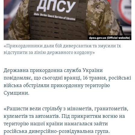
ВІДЕОУРОКИ «ELIFBE»
Русский
СВІДЧЕННЯ ОКУПАЦІЇ
Qırımtatar
УКРАЇНСЬКА ПРОБЛЕМА КРИМУ
ДОЛУЧАЙСЯ!
ІНФОГРАФІКА
«Прикордонники дали бій диверсантам та змусили їх
відступити за лінію державного кордону»
Усі сайти RFE/RL
Державна прикордонна служба України
повідомляє, що сьогодні вранці, 16 травня, російські
війська обстріляли прикордонну територію
Сумщини.
«Рашисти вели стрільбу з мінометів, гранатометів,
кулеметів та автоматів. Під прикриттям вогню на
територію нашої країни намагалася зайти
російська диверсійно-розвідувальна група.