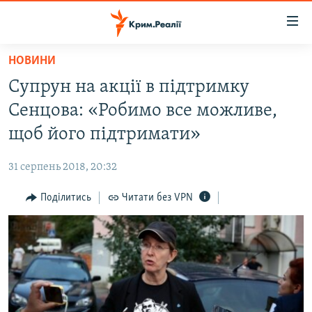
Доступність
посилання
Перейти
НОВИНИ
до
НОВИНИ
Супрун на акції в підтримку
основного
ВОДА.КРИМ
матеріалу
Сенцова: «Робимо все можливе,
ВІДЕО ТА ФОТО
Перейти
щоб його підтримати»
до
ПОЛІТИКА
основної
31 серпень 2018, 20:32
БЛОГИ
навігації
Перейти
Поділитись
Читати без VPN
ПОГЛЯД
до
ІНТЕРВ'Ю
пошуку
ВСЕ ЗА ДЕНЬ
СПЕЦПРОЕКТИ
ЯК ОБІЙТИ БЛОКУВАННЯ
ДЕПОРТАЦІЯ