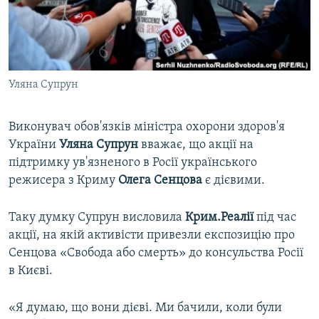
ВІДЕОУРОКИ «ELIFBE»
Русский
СВІДЧЕННЯ ОКУПАЦІЇ
Qırımtatar
УКРАЇНСЬКА ПРОБЛЕМА КРИМУ
Уляна Супрун
ДОЛУЧАЙСЯ!
ІНФОГРАФІКА
Виконувач обов'язків міністра охорони здоров'я
України
Уляна Супрун
вважає, що акції на
Усі сайти RFE/RL
підтримку ув'язненого в Росії українського
режисера з Криму
Олега Сенцова
є дієвими.
Таку думку Супрун висловила
Крим.Реалії
під час
акції, на якій активісти привезли експозицію про
Сенцова «Свобода або смерть» до консульства Росії
в Києві.
«Я думаю, що вони дієві. Ми бачили, коли були