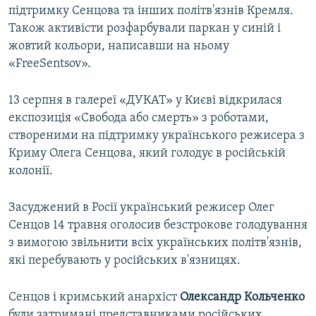
підтримку Сенцова та інших політв'язнів Кремля.
Також активісти розфарбували паркан у синій і
жовтий кольори, написавши на ньому
«FreeSentsov».
13 серпня в галереї «ДУКАТ» у Києві відкрилася
експозиція «Свобода або смерть» з роботами,
створеними на підтримку українського режисера з
Криму Олега Сенцова, який голодує в російській
колонії.
Засуджений в Росії український режисер Олег
Сенцов 14 травня оголосив безстрокове голодування
з вимогою звільнити всіх українських політв'язнів,
які перебувають у російських в'язницях.
Сенцов і кримський анархіст
Олександр Кольченко
були затримані представниками російських