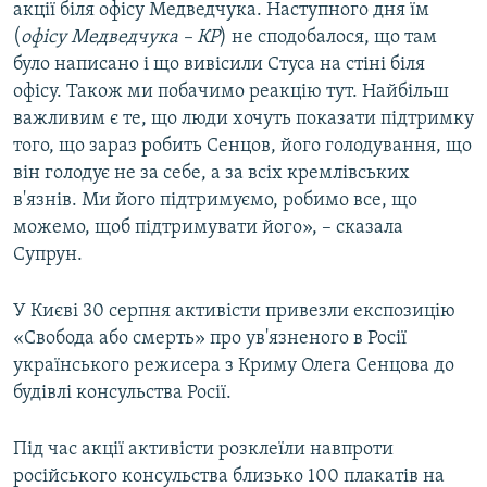
акції біля офісу Медведчука. Наступного дня їм
(
офісу Медведчука – КР
) не сподобалося, що там
було написано і що вивісили Стуса на стіні біля
офісу. Також ми побачимо реакцію тут. Найбільш
важливим є те, що люди хочуть показати підтримку
того, що зараз робить Сенцов, його голодування, що
він голодує не за себе, а за всіх кремлівських
в'язнів. Ми його підтримуємо, робимо все, що
можемо, щоб підтримувати його», – сказала
Супрун.
У Києві 30 серпня активісти привезли експозицію
«Свобода або смерть» про ув'язненого в Росії
українського режисера з Криму Олега Сенцова до
будівлі консульства Росії.
Під час акції активісти розклеїли навпроти
російського консульства близько 100 плакатів на