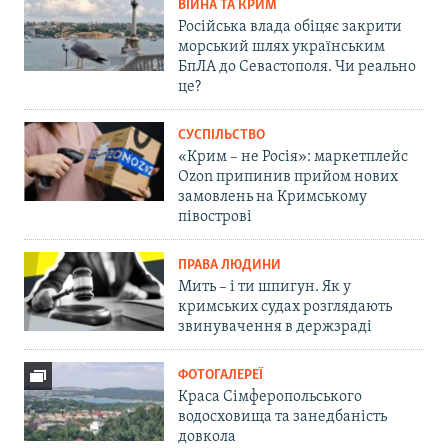
ВІЙНА ТА КРИМ
Російська влада обіцяє закрити
морський шлях українським
БпЛА до Севастополя. Чи реально
це?
СУСПІЛЬСТВО
«Крим – не Росія»: маркетплейс
Ozon припинив прийом нових
замовлень на Кримському
півострові
ПРАВА ЛЮДИНИ
Мить – і ти шпигун. Як у
кримських судах розглядають
звинувачення в держзраді
ФОТОГАЛЕРЕЇ
Краса Сімферопольського
водосховища та занедбаність
довкола