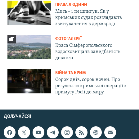
ПРАВА ЛЮДИНИ
Мить – і ти шпигун. Як у
кримських судах розглядають
звинувачення в держзраді
ФОТОГАЛЕРЕЇ
Краса Сімферопольського
водосховища та занедбаність
довкола
ВІЙНА ТА КРИМ
Сорок днів, сорок ночей. Про
результати кримської операції з
примусу Росії до миру
ДОЛУЧАЙСЯ!