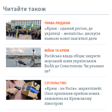
Читайте також
ПРАВА ЛЮДИНИ
«Крим – єдиний регіон, де
українці – меншість»: дискусія
навколо нової пам'ятної дати
ВІЙНА ТА КРИМ
Російська влада обіцяє закрити
морський шлях українським
БпЛА до Севастополя. Чи реально
це?
СУСПІЛЬСТВО
«Крим – не Росія»: маркетплейс
Ozon припинив прийом нових
замовлень на Кримському
півострові