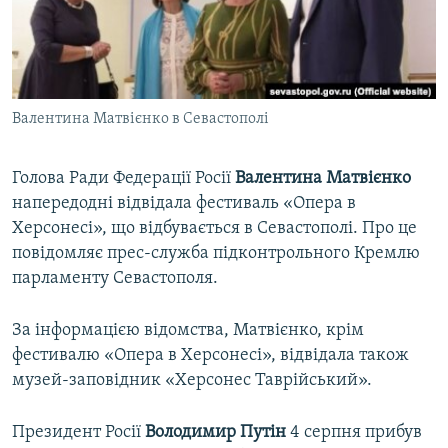
ВІДЕОУРОКИ «ELIFBE»
Русский
СВІДЧЕННЯ ОКУПАЦІЇ
Qırımtatar
УКРАЇНСЬКА ПРОБЛЕМА КРИМУ
Валентина Матвієнко в Севастополі
ДОЛУЧАЙСЯ!
ІНФОГРАФІКА
Голова Ради Федерації Росії
Валентина Матвієнко
напередодні відвідала фестиваль «Опера в
Усі сайти RFE/RL
Херсонесі», що відбувається в Севастополі. Про це
повідомляє прес-служба підконтрольного Кремлю
парламенту Севастополя.
За інформацією відомства, Матвієнко, крім
фестивалю «Опера в Херсонесі», відвідала також
музей-заповідник «Херсонес Таврійський».
Президент Росії
Володимир Путін
4 серпня прибув