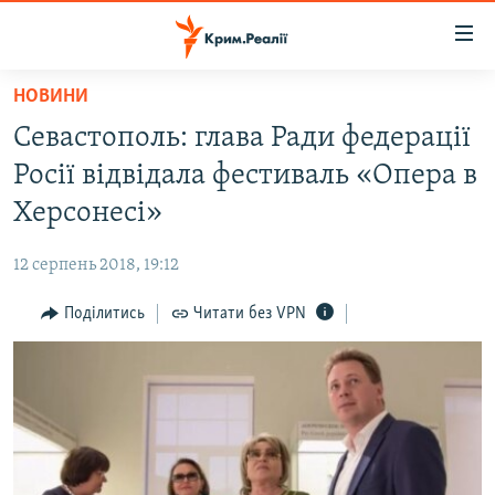
Доступність
посилання
Перейти
НОВИНИ
до
НОВИНИ
Севастополь: глава Ради федерації
основного
ВОДА.КРИМ
матеріалу
Росії відвідала фестиваль «Опера в
ВІДЕО ТА ФОТО
Перейти
Херсонесі»
до
ПОЛІТИКА
основної
12 серпень 2018, 19:12
БЛОГИ
навігації
Перейти
Поділитись
Читати без VPN
ПОГЛЯД
до
ІНТЕРВ'Ю
пошуку
ВСЕ ЗА ДЕНЬ
СПЕЦПРОЕКТИ
ЯК ОБІЙТИ БЛОКУВАННЯ
ДЕПОРТАЦІЯ