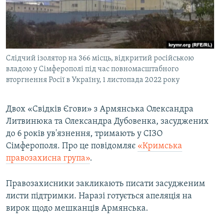
ВІДЕОУРОКИ «ELIFBE»
Русский
СВІДЧЕННЯ ОКУПАЦІЇ
Qırımtatar
УКРАЇНСЬКА ПРОБЛЕМА КРИМУ
Слідчий ізолятор на 366 місць, відкритий російською
ДОЛУЧАЙСЯ!
ІНФОГРАФІКА
владою у Сімферополі під час повномасштабного
вторгнення Росії в Україну, 1 листопада 2022 року
Усі сайти RFE/RL
Двох «Свідків Єгови» з Армянська Олександра
Литвинюка та Олександра Дубовенка, засуджених
до 6 років ув'язнення, тримають у СІЗО
Сімферополя. Про це повідомляє
«Кримська
правозахисна група»
.
Правозахисники закликають писати засудженим
листи підтримки. Наразі готується апеляція на
вирок щодо мешканців Армянська.