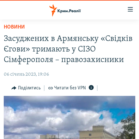
Доступність
посилання
Перейти
НОВИНИ
до
НОВИНИ
Засуджених в Армянську «Свідків
основного
ВОДА.КРИМ
матеріалу
Єгови» тримають у СІЗО
ВІДЕО ТА ФОТО
Перейти
Сімферополя – правозахисники
до
ПОЛІТИКА
основної
06 січень 2023, 19:06
БЛОГИ
навігації
Перейти
Поділитись
Читати без VPN
ПОГЛЯД
до
ІНТЕРВ'Ю
пошуку
ВСЕ ЗА ДЕНЬ
СПЕЦПРОЕКТИ
ЯК ОБІЙТИ БЛОКУВАННЯ
ДЕПОРТАЦІЯ