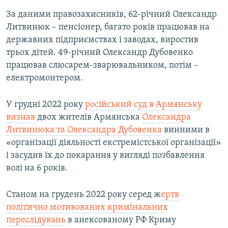
За даними правозахисників, 62-річний Олександр
Литвинюк – пенсіонер, багато років працював на
державних підприємствах і заводах, виростив
трьох дітей. 49-річний Олександр Дубовенко
працював слюсарем-зварювальником, потім –
електромонтером.
У грудні 2022 року
російський суд в Армянську
визнав
двох жителів Армянська
Олександра
Литвинюка та Олександра Дубовенка
винними в
«організації діяльності екстремістської організації»
і засудив їх до покарання у вигляді позбавлення
волі на 6 років.
Станом на грудень 2022 року серед ж
ертв
політично мотивованих кримінальних
переслідувань
в анексованому РФ Криму