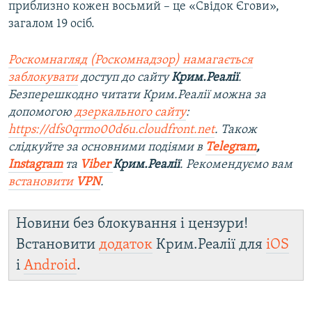
приблизно кожен восьмий – це «Свідок Єгови»,
загалом 19 осіб.
Роскомнагляд (Роскомнадзор) намагається
заблокувати
доступ до сайту
Крим.Реалії
.
Безперешкодно читати Крим.Реалії можна за
допомогою
дзеркального сайту
:
https://dfs0qrmo00d6u.cloudfront.net
. Також
слідкуйте за основними подіями в
Telegram
,
Instagram
та
Viber
Крим.Реалії
. Ре
комендуємо вам
встановити
VPN
.
Новини без блокування і цензури!
Встановити
додаток
Крим.Реалії для
iOS
і
Android
.