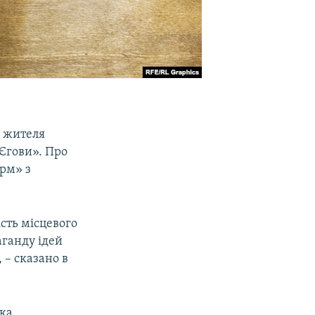
и жителя
 Єгови». Про
рм» з
сть місцевого
аганду ідей
, – сказано в
іка