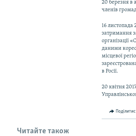
20 березня в 
членів громад
16 листопада 
затримання за
організації «
даними корес
місцевої регі
зареєстрована
в Росії.
20 квітня 201
Управлінськог
Поділитис
Читайте також