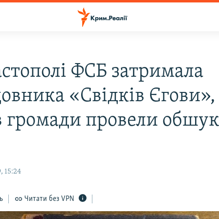
астополі ФСБ затримала
овника «Свідків Єгови»,
в громади провели обшук
, 15:24
ь
Читати без VPN