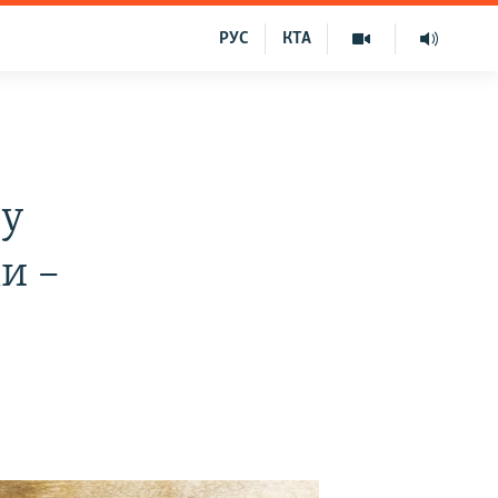
РУС
КТА
 у
и –