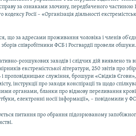
праву за ознаками злочину, передбаченого частиною 1 
 кодексу Росії – «Організація діяльності екстремістськ
я, що за адресами проживання чоловіка і членів об'єд
 зборів співробітники ФСБ і Росгвардії провели обшуки
ативно-розшукових заходів і слідчих дій виявлено та 
ірників екстремістської літератури, 250 звітів про збі
і проповідницьке служіння, брошури «Свідків Єгови»,
місту, інструкції про заходи конспірації та щодо спілкув
ими органами, бланки про відмову переливання крові
тбуки, електронні носії інформації», – повідомили у ФС
ується питання про обрання підозрюваному запобіжног
мстві.