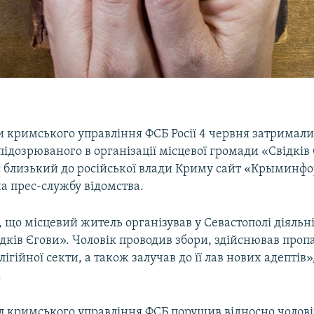
и кримського управління ФСБ Росії 4 червня затримал
підозрюваного в організації місцевої громади «Свідків
є
близький до російської влади Криму сайт «Крыминфо
а прес-службу відомства.
 що місцевий житель організував у Севастополі діяльні
дків Єгови». Чоловік проводив збори, здійснював проп
ігійної секти, а також залучав до її лав нових адептів»
.
іл кримського управління ФСБ порушив відносно чолов