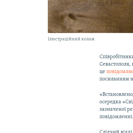
Ілюстраційний колаж
Співробітник
Севастополя, 
це
повідомля
посиланням н
«Встановлено,
осередка «Сві
зазначеної рел
повідомленні
Слідчий відд