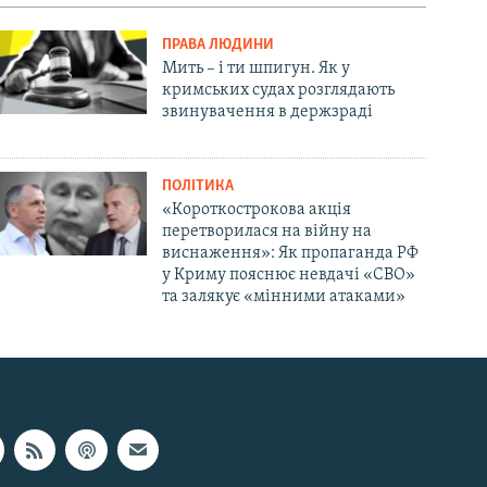
ПРАВА ЛЮДИНИ
Мить – і ти шпигун. Як у
кримських судах розглядають
звинувачення в держзраді
ПОЛІТИКА
«Короткострокова акція
перетворилася на війну на
виснаження»: Як пропаганда РФ
у Криму пояснює невдачі «СВО»
та залякує «мінними атаками»