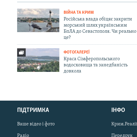
ВІЙНА ТА КРИМ
Російська влада обіцяє закрити
морський шлях українським
БпЛА до Севастополя. Чи реально
це?
ФОТОГАЛЕРЕЇ
Краса Сімферопольського
водосховища та занедбаність
довкола
Русский
ПІДТРИМКА
ІНФО
Qırımtatar
Ваше відео і фото
Крим.Реалії
ДОЛУЧАЙСЯ!
Радіо
Передрук