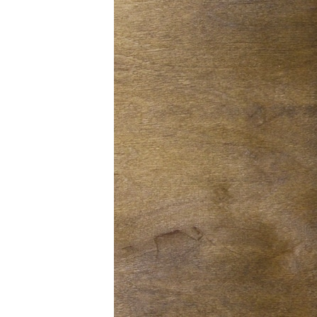
ВІДЕОУРОКИ «ELIFBE»
СВІДЧЕННЯ ОКУПАЦІЇ
УКРАЇНСЬКА ПРОБЛЕМА КРИМУ
ІНФОГРАФІКА