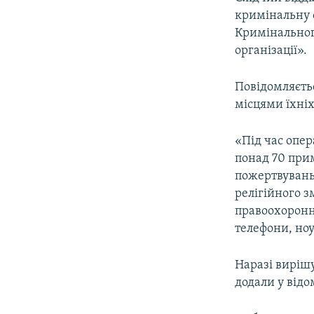
кримінальну с
Кримінального
організації».
Повідомляєтьс
місцями їхніх
«Під час опер
понад 70 прим
пожертвувань 
релігійного з
правоохоронн
телефони, ноу
Наразі виріш
додали у відо