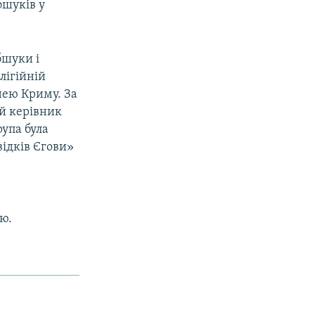
бшуків у
бшуки і
лігійній
 нею Криму. За
й керівник
Група була
відків Єгови»
ю.