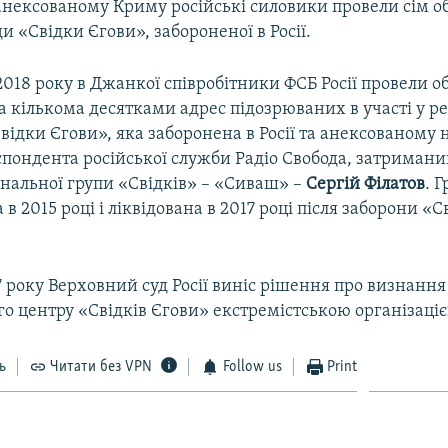
анексованому Криму російські силовики провели сім о
и «Свідки Єгови», забороненої в Росії.
2018 року в Джанкої співробітники ФСБ Росії провели о
 кількома десятками адрес підозрюваних в участі у ре
Свідки Єгови», яка заборонена в Росії та анексованому
пондента російської служби Радіо Свобода, затримани
ональної групи «Свідків» – «Сиваш» –
Сергій Філатов
. 
 в 2015 році і ліквідована в 2017 році після заборони «С
7 року Верховний суд Росії виніс рішення про визнання
о центру «Свідків Єгови» екстремістською організаціє
ь
Читати без VPN
Follow us
Print