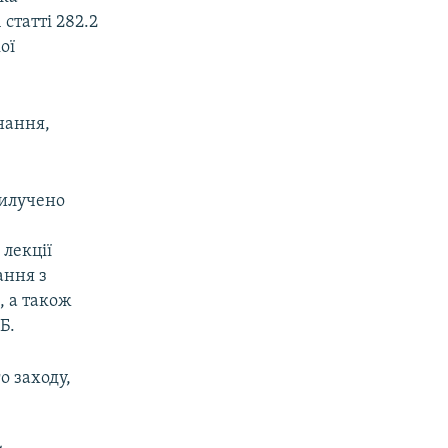
статті 282.2
ої
нання,
.
вилучено
р
 лекції
ання з
, а також
Б.
о заходу,