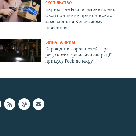
СУСПІЛЬСТВО
«Крим – не Росія»: маркетплейс
Ozon припинив прийом нових
замовлень на Кримському
півострові
ВІЙНА ТА КРИМ
Сорок днів, сорок ночей. Про
результати кримської операції з
примусу Росії до миру