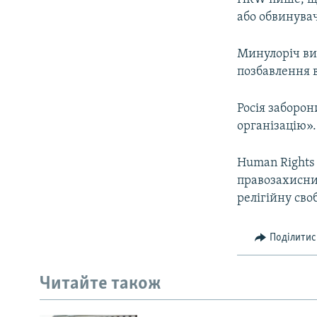
або обвинувач
Минулоріч вир
позбавлення в
Росія заборон
організацію».
Human Rights 
правозахисни
релігійну сво
Поділитис
Читайте також