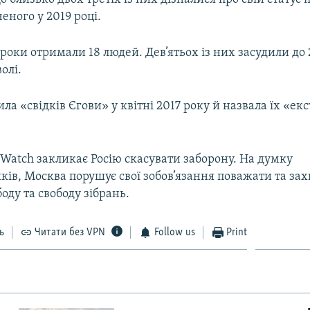
еного у 2019 році.
оки отримали 18 людей. Дев’ятьох із них засудили до 
олі.
ила «свідків Єгови» у квітні 2017 року й назвала їх «е
Watch закликає Росію скасувати заборону. На думку
ків, Москва порушує свої зобов’язання поважати та за
боду та свободу зібрань.
ь
Читати без VPN
Follow us
Print