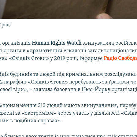
 році
 організація
Human Rights Watch
звинуватила російськ
і органи в «драматичній ескалації загальнонаціональ
я» «Свідків Єгови» у 2019 році, інформує
Радіо Свобод
йдів будинків та людей під кримінальним розслідувань
і 32 парафіян «Свідків Єгови» перебувають за ґратами ч
своєї віри», – заявила базована в Нью-Йорку організаці
, «щонайменше 313 людей мають звинувачення, перебу
джені за «екстремізм» через участь у діяльності «Свід
ими в подібних справах».
близько двох третіх із них дізналися про свій статус