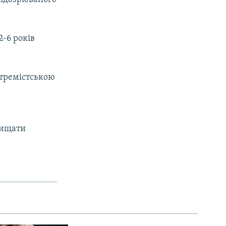
2-6 років
кстремістською
хищати