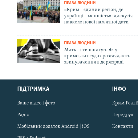
ПРАВА ЛЮДИНИ
«Крим – єдиний регіон, де
українці – меншість»: дискусія
навколо нової пам'ятної дати
ПРАВА ЛЮДИНИ
Мить – і ти шпигун. Як у
кримських судах розглядають
звинувачення в держзраді
Русский
ПІДТРИМКА
ІНФО
Qırımtatar
Ваше відео і фото
Крим.Реалії
ДОЛУЧАЙСЯ!
Радіо
Передрук
Мобільний додаток Android | iOS
Контакти