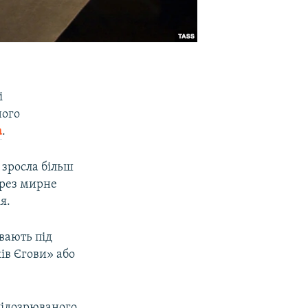
і
ного
а
.
 зросла більш
ерез мирне
я.
вають під
ків Єгови» або
 підозрюваного