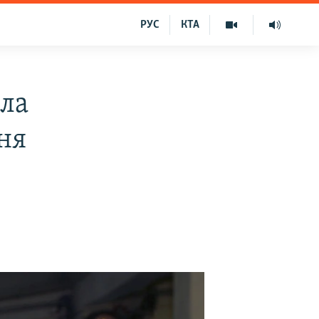
РУС
КТА
ила
ня