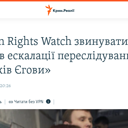
 Rights Watch звинуват
в ескалації переслідуван
ків Єгови»
 20:26
ь
Читати без VPN