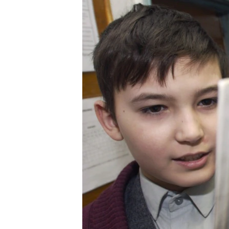
ВІДЕОУРОКИ «ELIFBE»
СВІДЧЕННЯ ОКУПАЦІЇ
УКРАЇНСЬКА ПРОБЛЕМА КРИМУ
ІНФОГРАФІКА