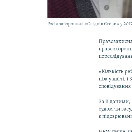
Росія заборонила «Свідків Єгови» у 2017
Правозахисна
правоохоронн
переслідуванн
«Кількість ре
ніж у двічі, 
сповідування 
За її даними
судом чи засу
є підозрюван
HRW пише, що 