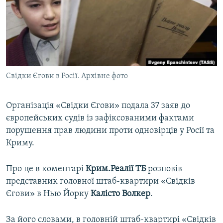
ВІДЕОУРОКИ «ELIFBE»
Русский
СВІДЧЕННЯ ОКУПАЦІЇ
Qırımtatar
УКРАЇНСЬКА ПРОБЛЕМА КРИМУ
ДОЛУЧАЙСЯ!
ІНФОГРАФІКА
Свідки Єгови в Росії. Архівне фото
Організація «Свідки Єгови» подала 37 заяв до
Усі сайти RFE/RL
європейських судів із зафіксованими фактами
порушення прав людини проти одновірців у Росії та
Криму.
Про це в коментарі
Крим.Реалії
ТБ
розповів
представник головної штаб-квартири «Свідків
Єгови» в Нью Йорку
Калісто Волкер
.
За його словами, в головній штаб-квартирі «Свідків