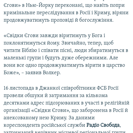
Єгови» в Нью-Йорку переконані, що навіть попри
кримінальне переслідування в Росії і Криму, віряни
продовжуватимуть проповіді й богослужіння.
«Свідки Єгови завжди віритимуть у Бога і
поклонятимуться йому. Звичайно, тепер, щоб
читати Біблію і співати пісні, люди збиратимуться в
маленькі групи і будуть дуже обережними. Але
вони все одно продовжуватимуть вірити в царство
Боже», – заявив Волкер.
16 листопада в Джанкої співробітники ФСБ Росії
провели обшуки й затримання за кількома
десятками адрес підозрюваних в участі в релігійній
організації «Свідки Єгови», що заборонена в Росії й
анексованому нею Криму. За даними
кореспондента російської служби
Радіо Свобода
,
затриманий керівник місцевої регіональної групи