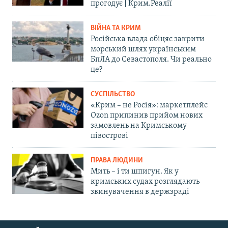
прогодує | Крим.Реалії
ВІЙНА ТА КРИМ
Російська влада обіцяє закрити
морський шлях українським
БпЛА до Севастополя. Чи реально
це?
СУСПІЛЬСТВО
«Крим – не Росія»: маркетплейс
Ozon припинив прийом нових
замовлень на Кримському
півострові
ПРАВА ЛЮДИНИ
Мить – і ти шпигун. Як у
кримських судах розглядають
звинувачення в держзраді