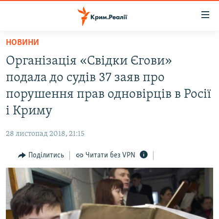
Доступність
посилання
Перейти
НОВИНИ
до
НОВИНИ
Організація «Свідки Єгови»
основного
ВОДА.КРИМ
матеріалу
подала до судів 37 заяв про
ВІДЕО ТА ФОТО
Перейти
порушення прав одновірців в Росії
до
ПОЛІТИКА
і Криму
основної
БЛОГИ
навігації
28 листопад 2018, 21:15
Перейти
ПОГЛЯД
до
Поділитись
Читати без VPN
ІНТЕРВ'Ю
пошуку
ВСЕ ЗА ДЕНЬ
СПЕЦПРОЕКТИ
ЯК ОБІЙТИ БЛОКУВАННЯ
ДЕПОРТАЦІЯ