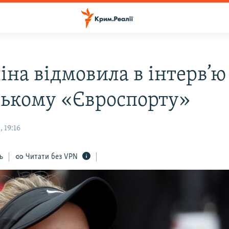
іна відмовила в інтерв’ю
ському «Євроспорту»
 19:16
ь
Читати без VPN