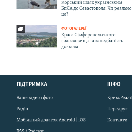
морський шлях українським
БпЛА до Севастополя. Чи реально
це?
ФОТОГАЛЕРЕЇ
Краса Сімферопольського
водосховища та занедбаність
довкола
Русский
ПІДТРИМКА
ІНФО
Qırımtatar
Ваше відео і фото
Крим.Реалії
ДОЛУЧАЙСЯ!
Радіо
Передрук
Мобільний додаток Android | iOS
Контакти
RSS / Podcast