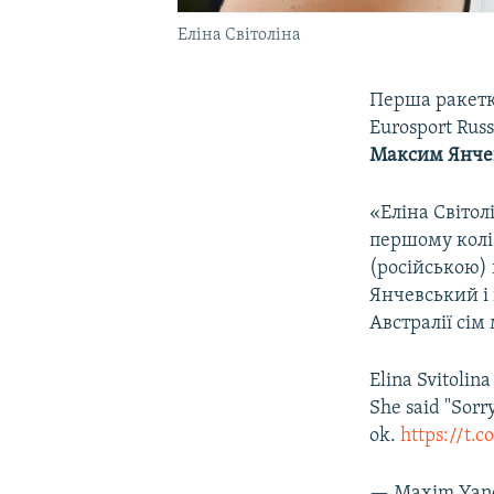
Еліна Світоліна
Перша ракет
Eurosport Rus
Максим Янче
«Еліна Світол
першому колі
(російською) н
Янчевський і 
Австралії сім 
Elina Svitolin
She said "Sorry
ok.
https://t.
— Maxim Yan