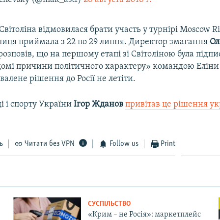
Світоліна відмовилася брати участь у турнірі Moscow R
лиця приймала з 22 по 29 липня. Директор змагання
Ол
розповів, що на першому етапі зі Світоліною була підпи
ідомі причини політичного характеру» командою Еліни
валене рішення до Росії не летіти.
і і спорту України
Ігор Жданов
привітав це рішення ук
ь
Читати без VPN
Follow us
Print
СУСПІЛЬСТВО
«Крим – не Росія»: маркетплейс