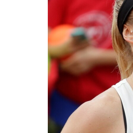
ВІДЕОУРОКИ «ELIFBE»
СВІДЧЕННЯ ОКУПАЦІЇ
УКРАЇНСЬКА ПРОБЛЕМА КРИМУ
ІНФОГРАФІКА