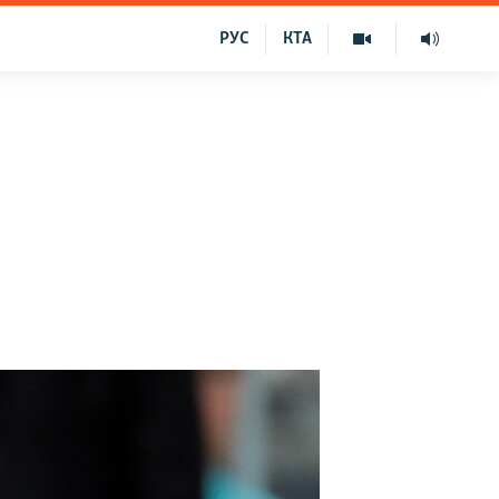
РУС
КТА