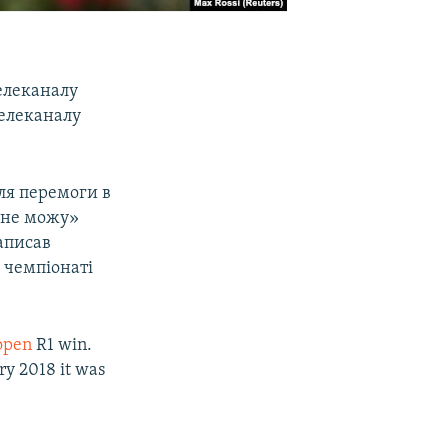
елеканалу
телеканалу
сля перемоги в
я не можу»
написав
у чемпіонаті
open
R1 win.
ary 2018 it was