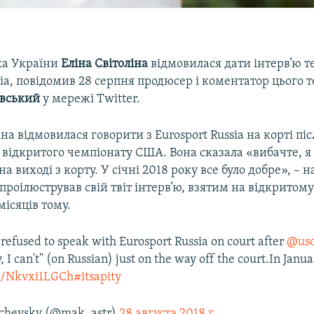
ка України
Еліна
Світоліна
відмовилася дати інтерв’ю т
sia, повідомив 28 серпня продюсер і коментатор цього 
вський
у мережі Twitter.
іна відмовилася говорити з Eurosport Russia на корті пі
 відкритого чемпіонату США. Вона сказала «вибачте, 
а виході з корту. У січні 2018 року все було добре», – 
проілюстрував свій твіт інтерв’ю, взятим на відкритом
місяців тому.
a refused to speak with Eurosport Russia on court after
@us
, I can't" (on Russian) just on the way off the court.In Janu
co/Nkvxi1LGCh
#itsapity
chevsky (@mak_astr)
28 августа 2018 г.