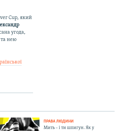
iver Cup, який
ександр
сана угода,
 та нею
раїнської
ПРАВА ЛЮДИНИ
Мить – і ти шпигун. Як у