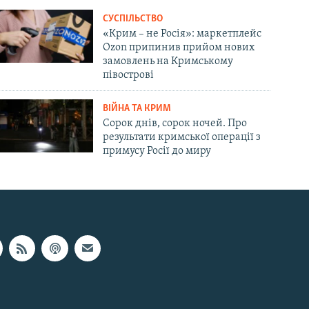
СУСПІЛЬСТВО
«Крим – не Росія»: маркетплейс
Ozon припинив прийом нових
замовлень на Кримському
півострові
ВІЙНА ТА КРИМ
Сорок днів, сорок ночей. Про
результати кримської операції з
примусу Росії до миру