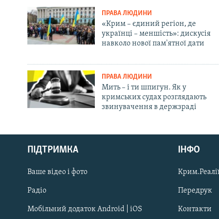
ПРАВА ЛЮДИНИ
«Крим – єдиний регіон, де
українці – меншість»: дискусія
навколо нової пам'ятної дати
ПРАВА ЛЮДИНИ
Мить – і ти шпигун. Як у
кримських судах розглядають
звинувачення в держзраді
Русский
ПІДТРИМКА
ІНФО
Qırımtatar
Ваше відео і фото
Крим.Реалії
ДОЛУЧАЙСЯ!
Радіо
Передрук
Мобільний додаток Android | iOS
Контакти