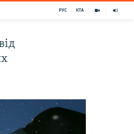
РУС
КТА
від
их