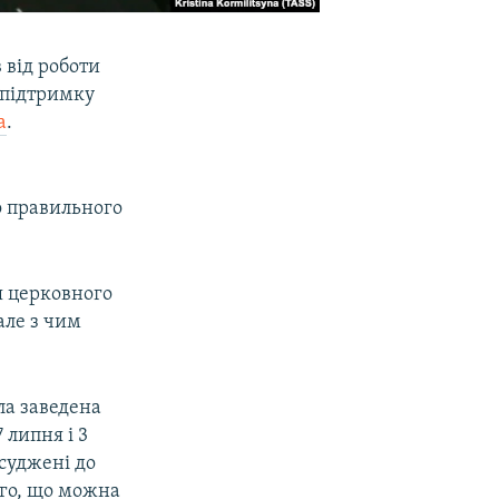
в від роботи
 підтримку
а
.
о правильного
я церковного
але з чим
ла заведена
 липня і 3
асуджені до
ого, що можна