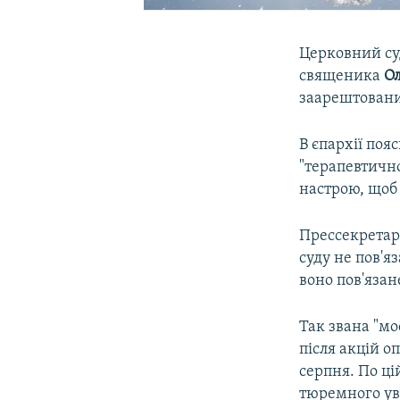
Церковний суд
священика
О
заарештовани
В єпархії по
"терапевтичн
настрою, щоб
Прессекретар
суду не пов'я
воно пов'язан
Так звана "мо
після акцій оп
серпня. По ці
тюремного ув