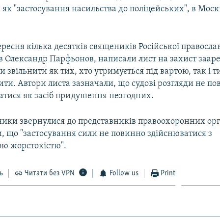
 як "застосування насильства до поліцейських", в Моск
ресня кілька десятків священиків Російської правосла
ув Олександр Парфьонов, написали лист на захист заа
 звільнити як тих, хто утримується під вартою, так і т
ити. Автори листа зазначали, що судові розгляди не по
атися як засіб придушення незгодних.
ики звернулися до представників правоохоронних орг
, що "застосування сили не повинно здійснюватися з
ю жорстокістю".
ь
Читати без VPN
Follow us
Print