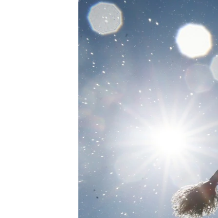
ВІДЕОУРОКИ «ELIFBE»
СВІДЧЕННЯ ОКУПАЦІЇ
УКРАЇНСЬКА ПРОБЛЕМА КРИМУ
ІНФОГРАФІКА