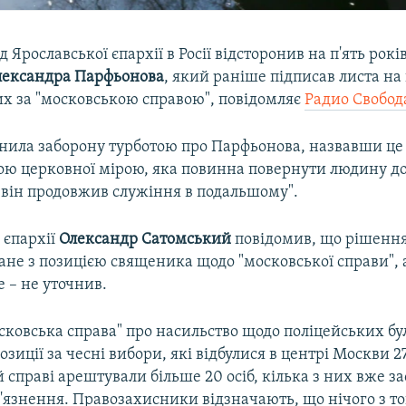
 Ярославської єпархії в Росії відсторонив на п'ять рокі
лександра Парфьонова
, який раніше підписав листа на
х за "московською справою", повідомляє
Радио Свобод
яснила заборону турботою про Парфьонова, назвавши це
ою церковної мірою, яка повинна повернути людину д
 він продовжив служіння в подальшому".
 єпархії
Олександр Сатомський
повідомив, що рішенн
зане з позицією священика щодо "московської справи", 
е – не уточнив.
сковська справа" про насильство щодо поліцейських бу
озиції за чесні вибори, які відбулися в центрі Москви 27
й справі арештували більше 20 осіб, кілька з них вже з
'язнення. Правозахисники відзначають, що нічого з т