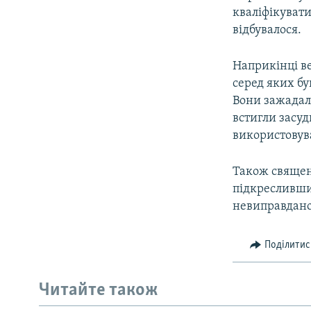
кваліфікувати
відбувалося.
Наприкінці ве
серед яких б
Вони зажадали
встигли засуд
використовув
Також священ
підкресливши
невиправдано
Поділитис
Читайте також