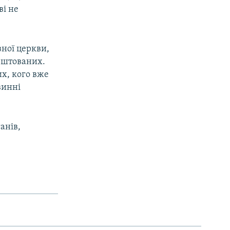
ві не
вної церкви,
рештованих.
их, кого вже
винні
анів,