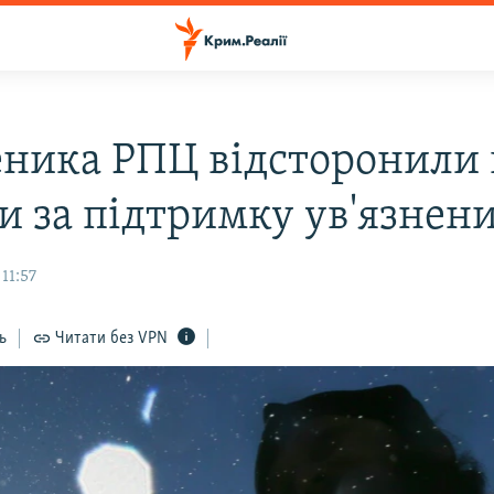
ника РПЦ відсторонили 
и за підтримку ув'язнен
11:57
ь
Читати без VPN