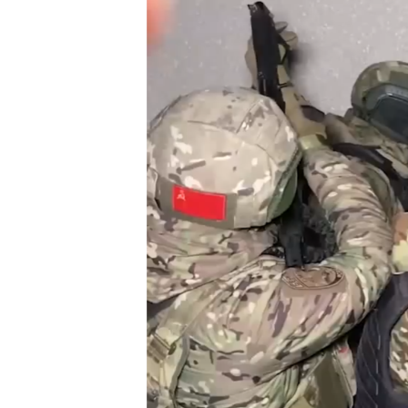
ВІДЕОУРОКИ «ELIFBE»
СВІДЧЕННЯ ОКУПАЦІЇ
УКРАЇНСЬКА ПРОБЛЕМА КРИМУ
ІНФОГРАФІКА