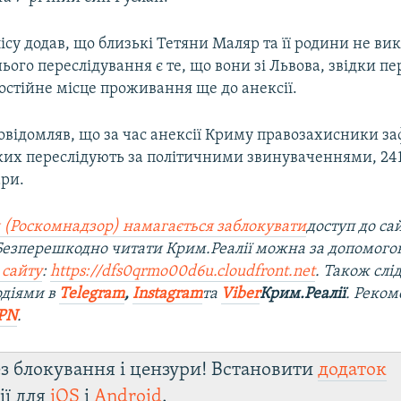
су додав, що близькі Тетяни Маляр та її родини не в
ого переслідування є те, що вони зі Львова, звідки пе
постійне місце проживання ще до анексії.
овідомляв, що за час анексії Криму правозахисники за
ких переслідують за політичними звинуваченнями, 241
ари.
 (Роскомнадзор) намагається заблокувати
доступ до са
езперешкодно читати Крим.Реалії можна за допомого
 сайту
:
https://dfs0qrmo00d6u.cloudfront.net
. Також слі
одіями в
Telegram
,
Instagram
та
Viber
Крим.Реалії
. Реко
PN
.
з блокування і цензури! Встановити
додаток
ії для
iOS
і
Android
.