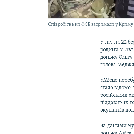
Співробітники ФСБ затримали у Криму 
У ніч на 22 б
родини зі Льв
доньку Ольгу 
голова Меджл
«Місце переб
стало відомо,
російських о
піддають їх т
окупантів пок
За даними Чу
донька Аліса 