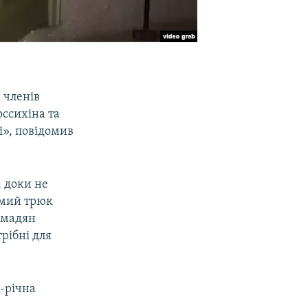
 членів
оссихіна та
і», повідомив
 доки не
омий трюк
омадян
рібні для
-річна