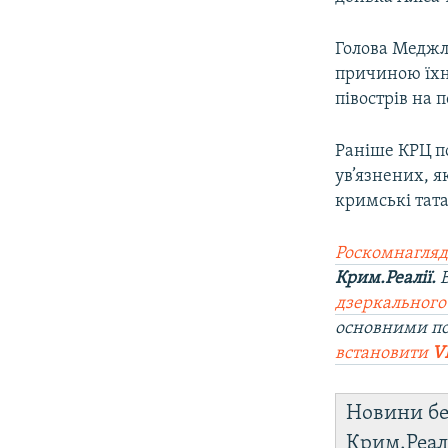
Голова Меджлі
причиною їхнь
півострів на 
Раніше КРЦ п
ув’язнених, я
кримські тат
Роскомнагляд
Крим.Реалії.
Б
дзеркального
основними п
встановити
V
Новини бе
Крим.Реал