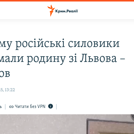
му російські силовики
мали родину зі Львова –
ов
5, 13:22
ь
Читати без VPN