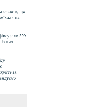
иключають, що
реїхали на
фіксували 399
 із них –
йту
ю
дкуйте за
мендуємо