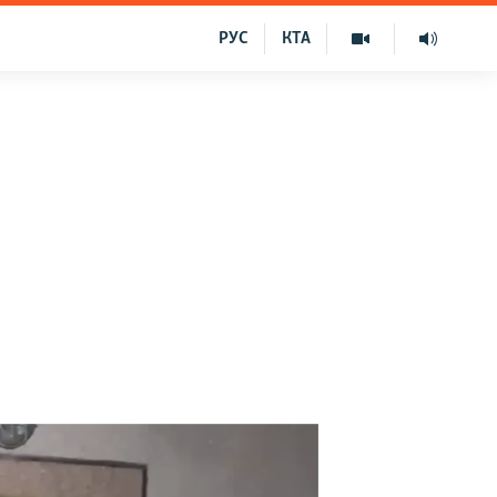
РУС
КТА