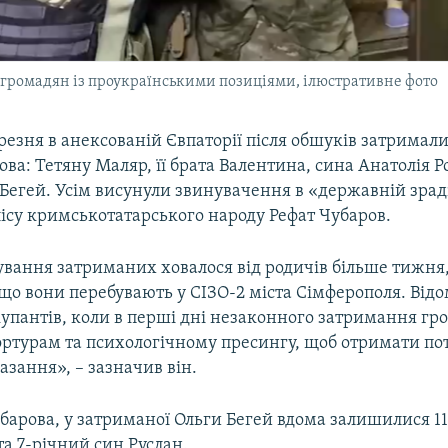
громадян із проукраїнськими позиціями, ілюстративне фото
ерезня в анексованій Євпаторії після обшуків затримали
ова: Тетяну Маляр, її брата Валентина, сина Анатолія Р
Бегей. Усім висунули звинувачення в «державній зрад
ісу кримськотатарського народу Рефат Чубаров.
ування затриманих ховалося від родичів більше тижня,
 що вони перебувають у СІЗО-2 міста Сімферополя. Від
купантів, коли в перші дні незаконного затримання гр
ортурам та психологічному пресингу, щоб отримати пот
азання», – зазначив він.
барова, у затриманої Ольги Бегей вдома залишилися 11
та 7-річний син Руслан.