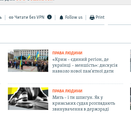
ь
Читати без VPN
Follow us
Print
ПРАВА ЛЮДИНИ
«Крим – єдиний регіон, де
українці – меншість»: дискусія
навколо нової пам'ятної дати
ПРАВА ЛЮДИНИ
Мить – і ти шпигун. Як у
кримських судах розглядають
звинувачення в держзраді