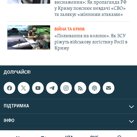
виснаження»: Як пропаганда РФ
у Криму пояснює невдачі «СВО»
та залякує «мінними атаками»
ВІЙНА ТА КРИМ
«Полювання на колони». Як ЗСУ
ріжуть військову логістику Росії в
Криму
ДОЛУЧАЙСЯ!
ПІДТРИМКА
ІНФО
© Крим.Реалії, 2026 | Усі права застережено.