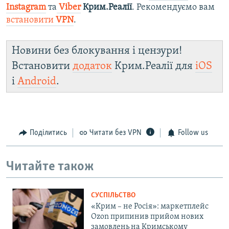
Instagram
та
Viber
Крим.Реалії
. Рекомендуємо вам
встановити
VPN
.
Новини без блокування і цензури!
Встановити
додаток
Крим.Реалії для
iOS
і
Android
.
Поділитись
Читати без VPN
Follow us
Читайте також
СУСПІЛЬСТВО
«Крим – не Росія»: маркетплейс
Ozon припинив прийом нових
замовлень на Кримському