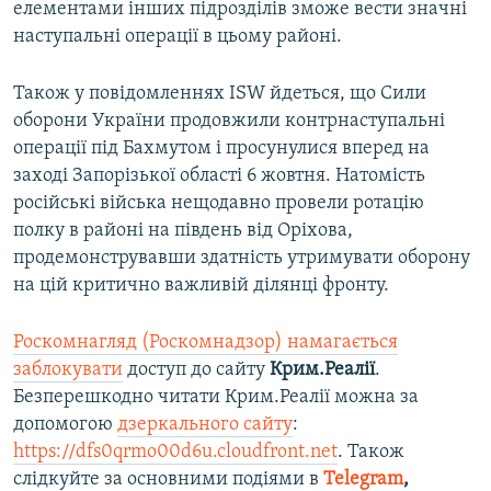
елементами інших підрозділів зможе вести значні
наступальні операції в цьому районі.
Також у повідомленнях ISW йдеться, що Сили
оборони України продовжили контрнаступальні
операції під Бахмутом і просунулися вперед на
заході Запорізької області 6 жовтня. Натомість
російські війська нещодавно провели ротацію
полку в районі на південь від Оріхова,
продемонструвавши здатність утримувати оборону
на цій критично важливій ділянці фронту.
Роскомнагляд (Роскомнадзор) намагається
заблокувати
доступ до сайту
Крим.Реалії
.
Безперешкодно читати Крим.Реалії можна за
допомогою
дзеркального сайту
:
https://dfs0qrmo00d6u.cloudfront.net
. Також
слідкуйте за основними подіями в
Telegram
,