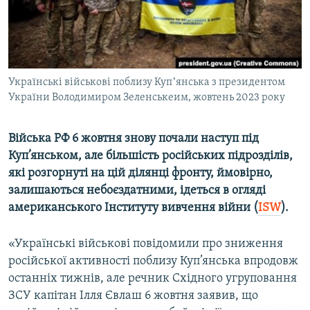
ВІДЕОУРОКИ «ELIFBE»
Русский
СВІДЧЕННЯ ОКУПАЦІЇ
Qırımtatar
УКРАЇНСЬКА ПРОБЛЕМА КРИМУ
Українські військові поблизу Купʼянська з президентом
ДОЛУЧАЙСЯ!
ІНФОГРАФІКА
України Володимиром Зеленськеим, жовтень 2023 року
Війська РФ 6 жовтня знову почали наступ під
Усі сайти RFE/RL
Куп’янськом, але більшість російських підрозділів,
які розгорнуті на цій ділянці фронту, ймовірно,
залишаються небоєздатними, ідеться в огляді
американського Інституту вивчення війни (
ISW
).
«Українські військові повідомили про зниження
російської активності поблизу Куп’янська впродовж
останніх тижнів, але речник Східного угруповання
ЗСУ капітан Ілля Євлаш 6 жовтня заявив, що