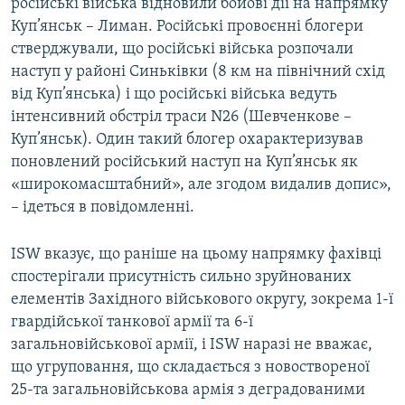
російські війська відновили бойові дії на напрямку
Куп’янськ – Лиман. Російські провоєнні блогери
стверджували, що російські війська розпочали
наступ у районі Синьківки (8 км на північний схід
від Куп’янська) і що російські війська ведуть
інтенсивний обстріл траси N26 (Шевченкове –
Куп’янськ). Один такий блогер охарактеризував
поновлений російський наступ на Куп’янськ як
«широкомасштабний», але згодом видалив допис»,
– ідеться в повідомленні.
ISW вказує, що раніше на цьому напрямку фахівці
спостерігали присутність сильно зруйнованих
елементів Західного військового округу, зокрема 1-ї
гвардійської танкової армії та 6-ї
загальновійськової армії, і ISW наразі не вважає,
що угруповання, що складається з новоствореної
25-та загальновійськова армія з деградованими