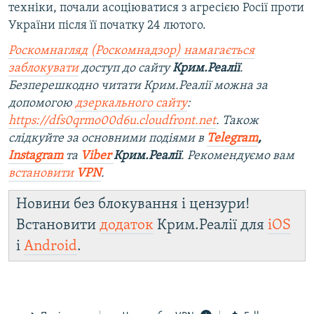
техніки, почали асоціюватися з агресією Росії проти
України після її початку 24 лютого.
Роскомнагляд (Роскомнадзор) намагається
заблокувати
доступ до сайту
Крим.Реалії
.
Безперешкодно читати Крим.Реалії можна за
допомогою
дзеркального сайту
:
https://dfs0qrmo00d6u.cloudfront.net
. Також
слідкуйте за основними подіями в
Telegram
,
Instagram
та
Viber
Крим.Реалії
. Рекомендуємо вам
встановити
VPN
.
Новини без блокування і цензури!
Встановити
додаток
Крим.Реалії для
iOS
і
Android
.