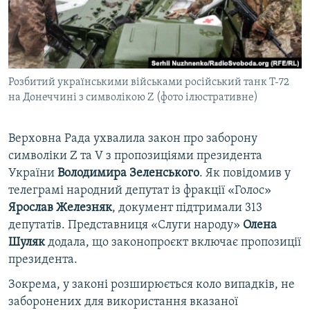
ВІДЕОУРОКИ «ELIFBE»
Русский
СВІДЧЕННЯ ОКУПАЦІЇ
Qırımtatar
УКРАЇНСЬКА ПРОБЛЕМА КРИМУ
Розбитий українськими військами російський танк T-72
ДОЛУЧАЙСЯ!
ІНФОГРАФІКА
на Донеччині з символікою Z (фото ілюстративне)
Верховна Рада ухвалила закон про заборону
Усі сайти RFE/RL
символіки Z та V з пропозиціями президента
України
Володимира Зеленського
. Як повідомив у
телеграмі народний депутат із фракції «Голос»
Ярослав Железняк
, документ підтримали 313
депутатів. Представниця «Слуги народу»
Олена
Шуляк
додала, що законопроєкт включає пропозиції
президента.
Зокрема, у законі розширюється коло випадків, не
заборонених для використання вказаної