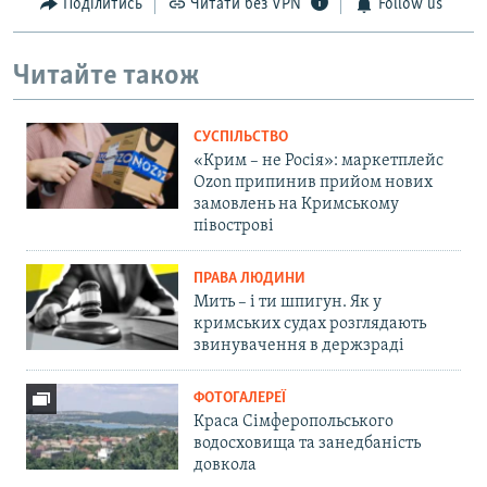
Поділитись
Читати без VPN
Follow us
Читайте також
СУСПІЛЬСТВО
«Крим – не Росія»: маркетплейс
Ozon припинив прийом нових
замовлень на Кримському
півострові
ПРАВА ЛЮДИНИ
Мить – і ти шпигун. Як у
кримських судах розглядають
звинувачення в держзраді
ФОТОГАЛЕРЕЇ
Краса Сімферопольського
водосховища та занедбаність
довкола