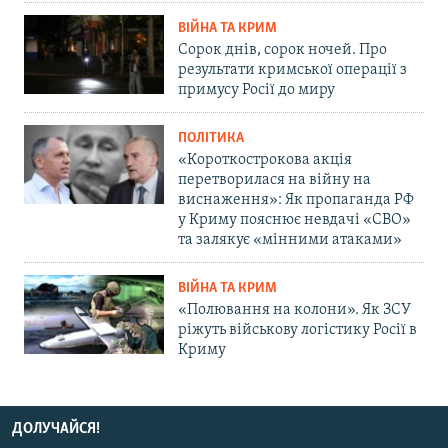
ВІЙНА ТА КРИМ
Сорок днів, сорок ночей. Про
результати кримської операції з
примусу Росії до миру
ПОЛІТИКА
«Короткострокова акція
перетворилася на війну на
виснаження»: Як пропаганда РФ
у Криму пояснює невдачі «СВО»
та залякує «мінними атаками»
ВІЙНА ТА КРИМ
«Полювання на колони». Як ЗСУ
ріжуть військову логістику Росії в
Криму
ДОЛУЧАЙСЯ!