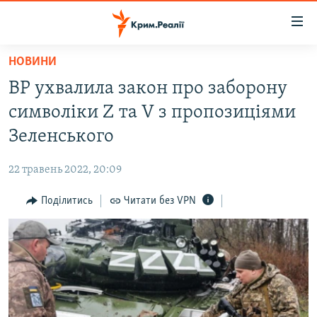
Доступність
посилання
Перейти
НОВИНИ
до
НОВИНИ
ВР ухвалила закон про заборону
основного
ВОДА.КРИМ
матеріалу
символіки Z та V з пропозиціями
ВІДЕО ТА ФОТО
Перейти
Зеленського
до
ПОЛІТИКА
основної
22 травень 2022, 20:09
БЛОГИ
навігації
Перейти
Поділитись
Читати без VPN
ПОГЛЯД
до
ІНТЕРВ'Ю
пошуку
ВСЕ ЗА ДЕНЬ
СПЕЦПРОЕКТИ
ЯК ОБІЙТИ БЛОКУВАННЯ
ДЕПОРТАЦІЯ