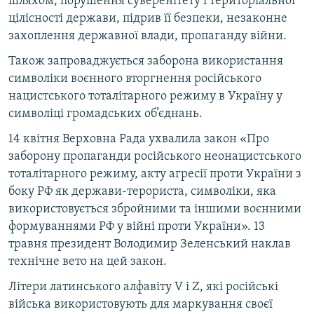
шляхом, порушення суверенітету і територіальної
цілісності держави, підрив її безпеки, незаконне
захоплення державної влади, пропаганду війни.
Також запроваджується заборона використання
символіки воєнного вторгнення російського
нацистського тоталітарного режиму в Україну у
символіці громадських об’єднань.
14 квітня Верховна Рада ухвалила закон «Про
заборону пропаганди російського неонацистського
тоталітарного режиму, акту агресії проти України з
боку РФ як держави-терориста, символіки, яка
використовується збройними та іншими воєнними
формуваннями РФ у війні проти України». 13
травня президент Володимир Зеленський наклав
технічне вето на цей закон.
Літери латинського алфавіту V і Z, які російські
війська використовують для маркування своєї