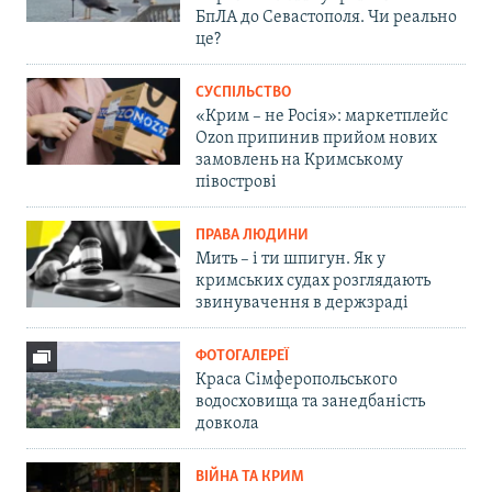
БпЛА до Севастополя. Чи реально
це?
СУСПІЛЬСТВО
«Крим – не Росія»: маркетплейс
Ozon припинив прийом нових
замовлень на Кримському
півострові
ПРАВА ЛЮДИНИ
Мить – і ти шпигун. Як у
кримських судах розглядають
звинувачення в держзраді
ФОТОГАЛЕРЕЇ
Краса Сімферопольського
водосховища та занедбаність
довкола
ВІЙНА ТА КРИМ