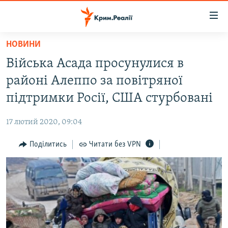
Доступність
посилання
Перейти
НОВИНИ
до
НОВИНИ
Війська Асада просунулися в
основного
ВОДА.КРИМ
матеріалу
районі Алеппо за повітряної
ВІДЕО ТА ФОТО
Перейти
підтримки Росії, США стурбовані
до
ПОЛІТИКА
основної
17 лютий 2020, 09:04
БЛОГИ
навігації
Перейти
Поділитись
Читати без VPN
ПОГЛЯД
до
ІНТЕРВ'Ю
пошуку
ВСЕ ЗА ДЕНЬ
СПЕЦПРОЕКТИ
ЯК ОБІЙТИ БЛОКУВАННЯ
ДЕПОРТАЦІЯ