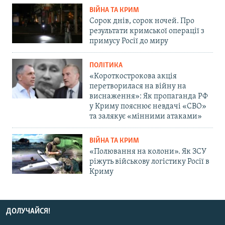
ВІЙНА ТА КРИМ
Сорок днів, сорок ночей. Про
результати кримської операції з
примусу Росії до миру
ПОЛІТИКА
«Короткострокова акція
перетворилася на війну на
виснаження»: Як пропаганда РФ
у Криму пояснює невдачі «СВО»
та залякує «мінними атаками»
ВІЙНА ТА КРИМ
«Полювання на колони». Як ЗСУ
ріжуть військову логістику Росії в
Криму
ДОЛУЧАЙСЯ!