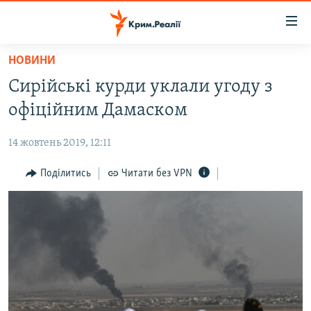
Доступність
посилання
Перейти
НОВИНИ
до
НОВИНИ
Сирійські курди уклали угоду з
основного
ВОДА.КРИМ
матеріалу
офіційним Дамаском
ВІДЕО ТА ФОТО
Перейти
до
14 жовтень 2019, 12:11
ПОЛІТИКА
основної
БЛОГИ
Поділитись
Читати без VPN
навігації
Перейти
ПОГЛЯД
до
ІНТЕРВ'Ю
пошуку
ВСЕ ЗА ДЕНЬ
СПЕЦПРОЕКТИ
ЯК ОБІЙТИ БЛОКУВАННЯ
ДЕПОРТАЦІЯ