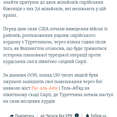
знайти притулок до двох мільйонів сирійських
біженців з тих 3,6 мільйонів, які мешкають у цій
країні.
Перед цим сили США почали виведення військ із
районів, розташованих уздовж сирійського
кордону з Туреччиною, через кілька годин після
того, як Вашингтон оголосив, що буде триматися
осторонь планованої турецької операції проти
курдських сил в північно-східній Сирії.
За даними ООН, понад 130 тисяч людей були
змушені залишити свої помешкання через бої
навколо міст
Рас-аль-Айн
і Тель-Аб’яд на
північному сході Сирії, де Туреччина почала наступ
на сили місцевих курдів
Поділитись
Читати без VPN
Follow us