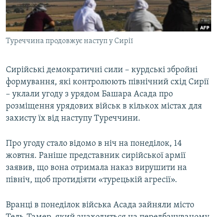
ВІДЕОУРОКИ «ELIFBE»
Русский
СВІДЧЕННЯ ОКУПАЦІЇ
Qırımtatar
Туреччина продовжує наступ у Сирії
УКРАЇНСЬКА ПРОБЛЕМА КРИМУ
ДОЛУЧАЙСЯ!
ІНФОГРАФІКА
Сирійські демократичні сили – курдські збройні
формування, які контролюють північний схід Сирії
– уклали угоду з урядом Башара Асада про
Усі сайти RFE/RL
розміщення урядових військ в кількох містах для
захисту їх від наступу Туреччини.
Про угоду стало відомо в ніч на понеділок, 14
жовтня. Раніше представник сирійської армії
заявив, що вона отримала наказ вирушити на
північ, щоб протидіяти «турецькій агресії».
Вранці в понеділок війська Асада зайняли місто