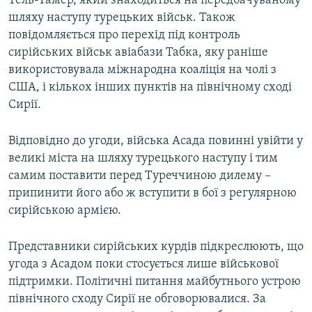
Тель-Тамер, який знаходиться на передбачуваному
шляху наступу турецьких військ. Також
повідомляється про перехід під контроль
сирійських військ авіабази Табка, яку раніше
використовувала міжнародна коаліція на чолі з
США, і кількох інших пунктів на північному сході
Сирії.
Відповідно до угоди, війська Асада повинні увійти у
великі міста на шляху турецького наступу і тим
самим поставити перед Туреччиною дилему –
припинити його або ж вступити в бої з регулярною
сирійською армією.
Представники сирійських курдів підкреслюють, що
угода з Асадом поки стосується лише військової
підтримки. Політичні питання майбутнього устрою
північного сходу Сирії не обговорювалися. За