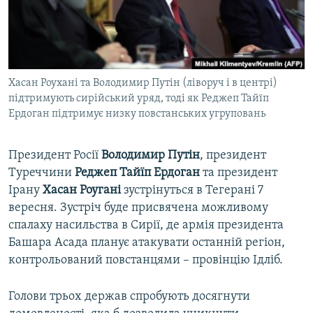
ВІДЕОУРОКИ «ELIFBE»
Русский
СВІДЧЕННЯ ОКУПАЦІЇ
Qırımtatar
УКРАЇНСЬКА ПРОБЛЕМА КРИМУ
Хасан Роухані та Володимир Путін (ліворуч і в центрі)
ДОЛУЧАЙСЯ!
ІНФОГРАФІКА
підтримують сирійський уряд, тоді як Реджеп Тайїп
Ердоган підтримує низку повстанських угруповань
Усі сайти RFE/RL
Президент Росії
Володимир Путін
, президент
Туреччини
Реджеп Тайїп Ердоган
та президент
Ірану
Хасан Роугані
зустрінуться в Тегерані 7
вересня. Зустріч буде присвячена можливому
спалаху насильства в Сирії, де армія президента
Башара Асада планує атакувати останній регіон,
контрольований повстанцями – провінцію Ідліб.
Голови трьох держав спробують досягнути