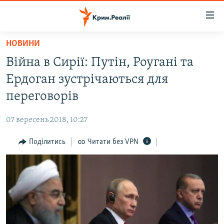
Доступність
посилання
Перейти
НОВИНИ
до
НОВИНИ
Війна в Сирії: Путін, Роугані та
основного
ВОДА.КРИМ
матеріалу
Ердоган зустрічаються для
ВІДЕО ТА ФОТО
Перейти
переговорів
до
ПОЛІТИКА
основної
07 вересень 2018, 10:27
БЛОГИ
навігації
Перейти
Поділитись
Читати без VPN
ПОГЛЯД
до
ІНТЕРВ'Ю
пошуку
ВСЕ ЗА ДЕНЬ
СПЕЦПРОЕКТИ
ЯК ОБІЙТИ БЛОКУВАННЯ
ДЕПОРТАЦІЯ