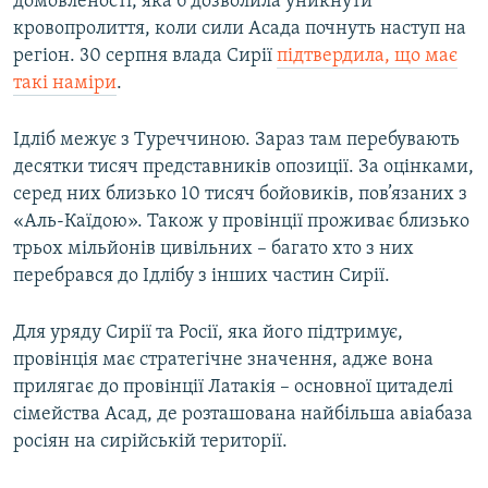
домовленості, яка б дозволила уникнути
кровопролиття, коли сили Асада почнуть наступ на
регіон. 30 серпня влада Сирії
підтвердила, що має
такі наміри
.
Ідліб межує з Туреччиною. Зараз там перебувають
десятки тисяч представників опозиції. За оцінками,
серед них близько 10 тисяч бойовиків, пов’язаних з
«Аль-Каїдою». Також у провінції проживає близько
трьох мільйонів цивільних – багато хто з них
перебрався до Ідлібу з інших частин Сирії.
Для уряду Сирії та Росії, яка його підтримує,
провінція має стратегічне значення, адже вона
прилягає до провінції Латакія – основної цитаделі
сімейства Асад, де розташована найбільша авіабаза
росіян на сирійській території.