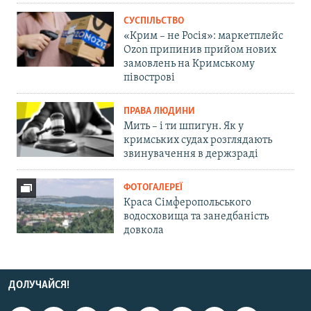
СУСПІЛЬСТВО
«Крим – не Росія»: маркетплейс
Ozon припинив прийом нових
замовлень на Кримському
півострові
ПРАВА ЛЮДИНИ
Мить – і ти шпигун. Як у
кримських судах розглядають
звинувачення в держзраді
ФОТОГАЛЕРЕЇ
Краса Сімферопольського
водосховища та занедбаність
довкола
ДОЛУЧАЙСЯ!