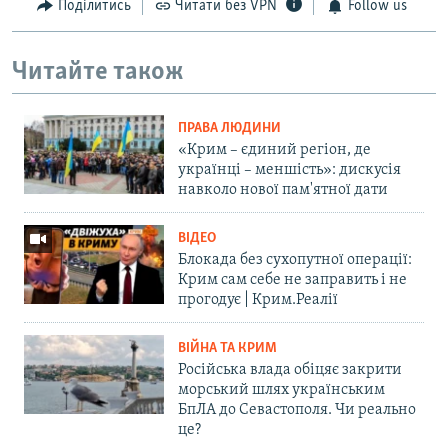
Поділитись
Читати без VPN
Follow us
Читайте також
ПРАВА ЛЮДИНИ
«Крим – єдиний регіон, де
українці – меншість»: дискусія
навколо нової пам'ятної дати
ВІДЕО
Блокада без сухопутної операції:
Крим сам себе не заправить і не
прогодує | Крим.Реалії
ВІЙНА ТА КРИМ
Російська влада обіцяє закрити
морський шлях українським
БпЛА до Севастополя. Чи реально
це?