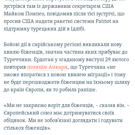
зустрівся там із державним секретарем США
Майком Помпео, повідомив після тієї зустрічі, що
просив США надати ракетні системи Patriot на
підтримку турецьких дій в Ідлібі.
Бойові дії в сирійському регіоні викликали нову
хвилю біженців, значна частина яких прибуває до
Туреччини. Ердоган у згаданому виступі 29 лютого
повторив
позицію Анкари
, що Туреччина «не
зможе впоратися з новою хвилею міграції» і тому
не буде перешкоджати біженцям на їхньому шляху
до країн Європи, як то робила раніше.
«Ми не закриємо воріт для біженців, – сказав він. –
Європейський союз має дотримуватися своїх
обіцянок. Ми не зобов’язані доглядати і годувати
стількох біженців».