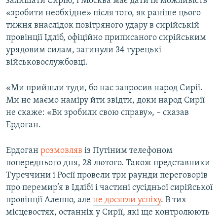
залишати Сирію, і Москва має дати їй можливість
«зробити необхідне» після того, як раніше цього
тижня внаслідок повітряного удару в сирійській
провінції Ідліб, офіційно приписаного сирійським
урядовим силам, загинули 34 турецькі
військовослужбовці.
«Ми прийшли туди, бо нас запросив народ Сирії.
Ми не маємо наміру йти звідти, доки народ Сирії
не скаже: «Ви зробили свою справу», – сказав
Ердоган.
Ердоган
розмовляв
із Путіним телефоном
попереднього дня, 28 лютого. Також представники
Туреччини і Росії провели три раунди переговорів
про перемир’я в Ідлібі і частині сусідньої сирійської
провінції Алеппо, але
не досягли успіху
. В тих
місцевостях, останніх у Сирії, які ще контролюють