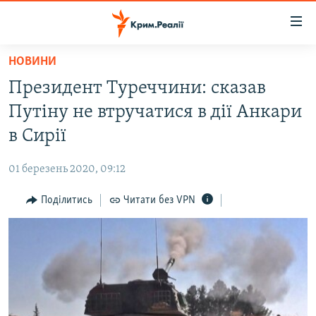
Доступність
посилання
Перейти
НОВИНИ
до
НОВИНИ
Президент Туреччини: сказав
основного
ВОДА.КРИМ
матеріалу
Путіну не втручатися в дії Анкари
ВІДЕО ТА ФОТО
Перейти
в Сирії
до
ПОЛІТИКА
основної
01 березень 2020, 09:12
БЛОГИ
навігації
Перейти
Поділитись
Читати без VPN
ПОГЛЯД
до
ІНТЕРВ'Ю
пошуку
ВСЕ ЗА ДЕНЬ
СПЕЦПРОЕКТИ
ЯК ОБІЙТИ БЛОКУВАННЯ
ДЕПОРТАЦІЯ