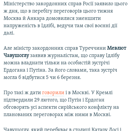
Міністерство закордонних справ Росії заявило цього
ж дня, що в перебігу переговорів цього тижня
Москва й Анкара домовилися зменшити
напруженість в Ідлібі, ведучи там свої воєнні дії
далі.
Але міністр закордонних справ Туреччини
Мевлют
Чавушоглу
заявив журналістам, що справу Ідлібу
можна владнати тільки на особистій зустрічі
Ердогана і Путіна. За його словами, така зустріч
могла б відбутися 5 чи 6 березня.
Про такі ж дати
говорили
і в Москві. У Кремлі
підтвердили 29 лютого, що Путін і Ердоган
обговорять усі аспекти сирійського конфлікту на
планованих переговорах між ними в Москві.
Чавушоглу, який перебуває в столиці Катару Досі і