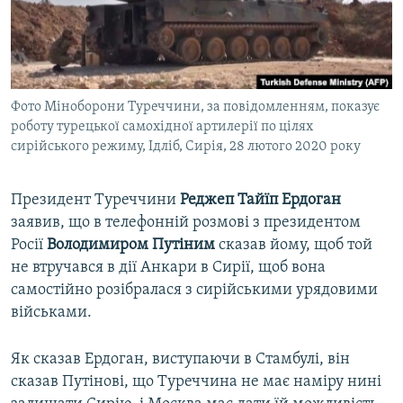
ВІДЕОУРОКИ «ELIFBE»
Русский
СВІДЧЕННЯ ОКУПАЦІЇ
Qırımtatar
УКРАЇНСЬКА ПРОБЛЕМА КРИМУ
Фото Міноборони Туреччини, за повідомленням, показує
ДОЛУЧАЙСЯ!
ІНФОГРАФІКА
роботу турецької самохідної артилерії по цілях
сирійського режиму, Ідліб, Сирія, 28 лютого 2020 року
Усі сайти RFE/RL
Президент Туреччини
Реджеп Тайїп Ердоган
заявив, що в телефонній розмові з президентом
Росії
Володимиром Путіним
сказав йому, щоб той
не втручався в дії Анкари в Сирії, щоб вона
самостійно розібралася з сирійськими урядовими
військами.
Як сказав Ердоган, виступаючи в Стамбулі, він
сказав Путінові, що Туреччина не має наміру нині