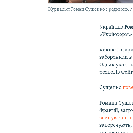
Журналіст Роман Сущенко з родиною, 7 
Українцю
Ро
«Укрінформ» 
«Якщо говори
заборонили в’
Однак указ, н
розповів Фейг
Сущенко
пове
Романа Сущен
Франції, затр
звинуваченням
заперечують,
мотивованою