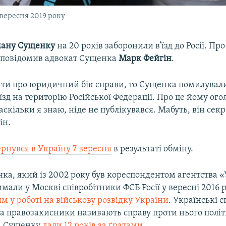
вересня 2019 року
ману Сущенку
на 20 років заборонили в’їзд до Росії. Про
повідомив адвокат Сущенка
Марк Фейгін
.
ти про юридичний бік справи, то Сущенка помилували 
їзд на територію Російської Федерації. Про це йому ого
аскільки я знаю, ніде не публікувався. Мабуть, він сек
ін.
рнувся в Україну 7 вересня
в результаті обміну.
ка, який із 2002 року був кореспондентом агентства 
имали у Москві співробітники ФСБ Росії у вересні 2016 
 у роботі на військову розвідку України
. Українські 
 а правозахисники називають справу проти нього полі
. Сущенку
дали 12 років за ґратами
.