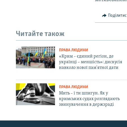
Поділитис
Читайте також
ПРАВА ЛЮДИНИ
«Крим – єдиний регіон, де
українці – меншість»: дискусія
навколо нової пам'ятної дати
ПРАВА ЛЮДИНИ
Мить – і ти шпигун. Як у
кримських судах розглядають
звинувачення в держзраді
Русский