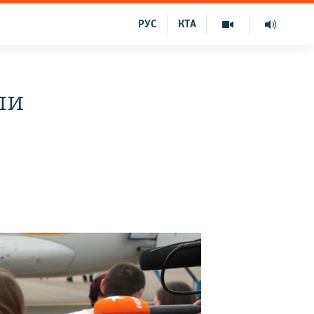
РУС
КТА
ли