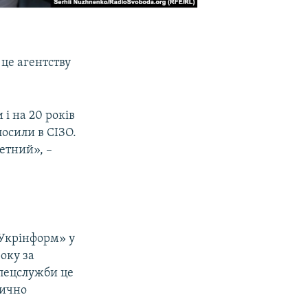
 це агентству
і на 20 років
лосили в СІЗО.
ретний», –
«Укрінформ» у
року за
спецслужби це
тично