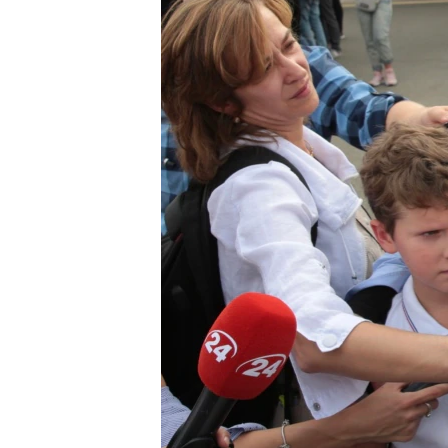
ВІДЕОУРОКИ «ELIFBE»
СВІДЧЕННЯ ОКУПАЦІЇ
УКРАЇНСЬКА ПРОБЛЕМА КРИМУ
ІНФОГРАФІКА