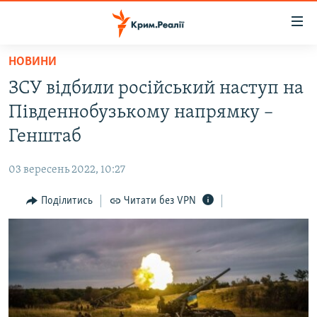
Доступність
посилання
Перейти
НОВИНИ
до
НОВИНИ
ЗСУ відбили російський наступ на
основного
ВОДА.КРИМ
матеріалу
Південнобузькому напрямку –
ВІДЕО ТА ФОТО
Перейти
Генштаб
до
ПОЛІТИКА
основної
03 вересень 2022, 10:27
БЛОГИ
навігації
Перейти
Поділитись
Читати без VPN
ПОГЛЯД
до
ІНТЕРВ'Ю
пошуку
ВСЕ ЗА ДЕНЬ
СПЕЦПРОЕКТИ
ЯК ОБІЙТИ БЛОКУВАННЯ
ДЕПОРТАЦІЯ