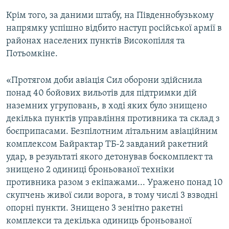
Крім того, за даними штабу, на Південнобузькому
напрямку успішно відбито наступ російської армії в
районах населених пунктів Високопілля та
Потьомкіне.
«Протягом доби авіація Сил оборони здійснила
понад 40 бойових вильотів для підтримки дій
наземних угруповань, в ході яких було знищено
декілька пунктів управління противника та склад з
боєприпасами. Безпілотним літальним авіаційним
комплексом Байрактар ТБ-2 завданий ракетний
удар, в результаті якого детонував боєкомплект та
знищено 2 одиниці броньованої техніки
противника разом з екіпажами... Уражено понад 10
скупчень живої сили ворога, в тому числі 3 взводні
опорні пункти. Знищено 3 зенітно ракетні
комплекси та декілька одиниць броньованої