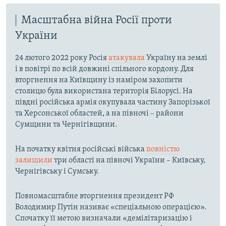
Масштабна війна Росії проти
України
24 лютого 2022 року Росія
атакувала
Україну на землі
і в повітрі по всій довжині спільного кордону. Для
вторгнення на Київщину із наміром захопити
столицю була використана територія Білорусі. На
півдні російська армія окупувала частину Запорізької
та Херсонської областей, а на півночі – райони
Сумщини та Чернігівщини.
На початку квітня російські війська
повністю
залишили
три області на півночі України – Київську,
Чернігівську і Сумську.
Повномасштабне вторгнення президент РФ
Володимир Путін називає «спеціальною операцією».
Спочатку її метою визначали «демілітаризацію і