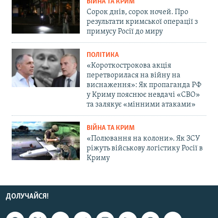
ВІЙНА ТА КРИМ
Сорок днів, сорок ночей. Про
результати кримської операції з
примусу Росії до миру
ПОЛІТИКА
«Короткострокова акція
перетворилася на війну на
виснаження»: Як пропаганда РФ
у Криму пояснює невдачі «СВО»
та залякує «мінними атаками»
ВІЙНА ТА КРИМ
«Полювання на колони». Як ЗСУ
ріжуть військову логістику Росії в
Криму
ДОЛУЧАЙСЯ!