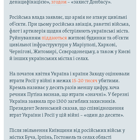
денацифікацією»,
згодом
– «захист Донбасу».
Російська влада заявляє, що армія не атакує цивільні
об’єкти. При цьому російська авіація, ракетні війська,
флот і артилерія щодня обстрілюють українські міста.
Руйнуванням
піддаються
житлові будинки та об’єкти
цивільної інфраструктури у Маріуполі, Харкові,
Чернігові, Житомирі, Сєвєродонецьку, а також у Києві
й інших українських містах і селах.
На початок квітня Україна і країни Заходу оцінювали
втрати Росії у війні в межах
15-20 тисяч
убитими.
Кремль називає у десять разів меншу цифру, хоча
речник Путіна визнав, що втрати «значні». У березні
Україна заявила про 1300 загиблих захисників.
Президент Зеленський сказав, що співвідношення
втрат України і Росії у цій війні – «один до десяти».
Після звільнення Київщини від російських військ у
містах Буча, Ірпінь, Гостомель та селах області