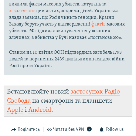
виявили факти масових убивств, катувань та
зґвалтувань
цивільних, зокрема дітей. Українська
влада заявила, що Росія чинить геноцид. Країни
Заходу беруть участь у підтвердженні
фактів
масових
убивств. РФ відкидає звинувачення у воєнних
злочинах, а вбивства у Бучі називає «постановкою».
Станом на 10 квітня ООН підтвердила загибель 1793
людей та поранення 2439 цивільних внаслідок війни
Росії проти Україні.
Встановлюйте новий
застосунок Радіо
Свобода
на смартфони та планшети
Apple
і
Android
.
Поділитись
Читати без VPN
Follow us