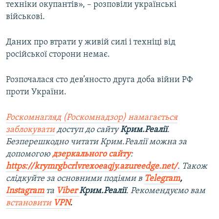
техніки окупантів», – розповіли українські
військові.
Даних про втрати у живій силі і техніці від
російської сторони немає.
Розпочалася сто дев’яносто друга доба війни РФ
проти України.
Роскомнагляд (Роскомнадзор) намагається
заблокувати
доступ до сайту
Крим.Реалії
.
Безперешкодно читати Крим.Реалії можна за
допомогою
дзеркального сайту
:
https://krymrgbcrlvrexoeaqjy.azureedge.net/
. Також
слідкуйте за основними подіями в
Telegram
,
Instagram
та
Viber
Крим.Реалії
. Рекомендуємо вам
встановити
VPN
.