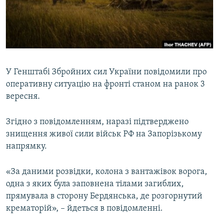
ВІДЕОУРОКИ «ELIFBE»
Русский
СВІДЧЕННЯ ОКУПАЦІЇ
Qırımtatar
УКРАЇНСЬКА ПРОБЛЕМА КРИМУ
ДОЛУЧАЙСЯ!
ІНФОГРАФІКА
У Генштабі Збройних сил України повідомили про
оперативну ситуацію на фронті станом на ранок 3
вересня.
Усі сайти RFE/RL
Згідно з повідомленням, наразі підтверджено
знищення живої сили військ РФ на Запорізькому
напрямку.
«За даними розвідки, колона з вантажівок ворога,
одна з яких була заповнена тілами загиблих,
прямувала в сторону Бердянська, де розгорнутий
крематорій», – йдеться в повідомленні.