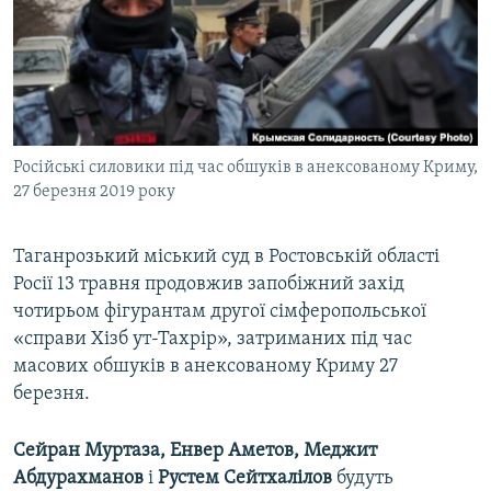
ВІДЕОУРОКИ «ELIFBE»
Русский
СВІДЧЕННЯ ОКУПАЦІЇ
Qırımtatar
УКРАЇНСЬКА ПРОБЛЕМА КРИМУ
ДОЛУЧАЙСЯ!
ІНФОГРАФІКА
Російські силовики під час обшуків в анексованому Криму,
27 березня 2019 року
Усі сайти RFE/RL
Таганрозький міський суд в Ростовській області
Росії 13 травня продовжив запобіжний захід
чотирьом фігурантам другої сімферопольської
«справи Хізб ут-Тахрір», затриманих під час
масових обшуків в анексованому Криму 27
березня.
Сейран Муртаза, Енвер Аметов, Меджит
Абдурахманов
і
Рустем Сейтхалілов
будуть