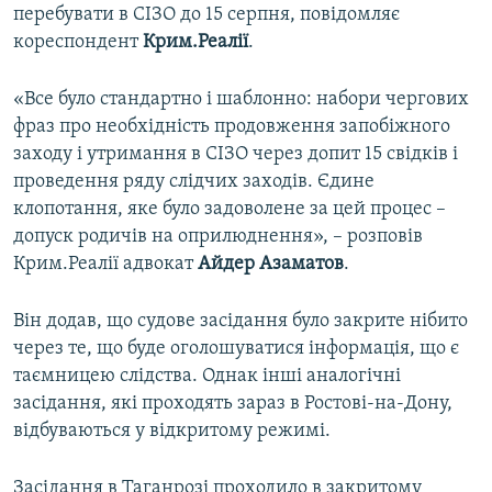
перебувати в СІЗО до 15 серпня, повідомляє
кореспондент
Крим.Реалії
.
«Все було стандартно і шаблонно: набори чергових
фраз про необхідність продовження запобіжного
заходу і утримання в СІЗО через допит 15 свідків і
проведення ряду слідчих заходів. Єдине
клопотання, яке було задоволене за цей процес –
допуск родичів на оприлюднення», – розповів
Крим.Реалії адвокат
Айдер Азаматов
.
Він додав, що судове засідання було закрите нібито
через те, що буде оголошуватися інформація, що є
таємницею слідства. Однак інші аналогічні
засідання, які проходять зараз в Ростові-на-Дону,
відбуваються у відкритому режимі.
Засідання в Таганрозі проходило в закритому