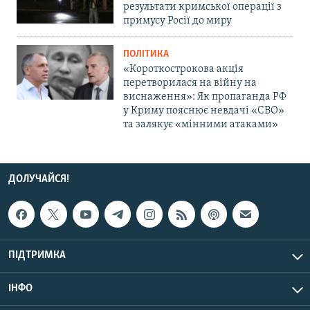
результати кримської операції з
примусу Росії до миру
ПОЛІТИКА
«Короткострокова акція
перетворилася на війну на
виснаження»: Як пропаганда РФ
у Криму пояснює невдачі «СВО»
та залякує «мінними атаками»
ДОЛУЧАЙСЯ!
ПІДТРИМКА
ІНФО