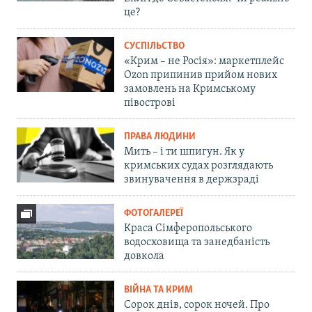
це?
СУСПІЛЬСТВО
«Крим – не Росія»: маркетплейс
Ozon припинив прийом нових
замовлень на Кримському
півострові
ПРАВА ЛЮДИНИ
Мить – і ти шпигун. Як у
кримських судах розглядають
звинувачення в держзраді
ФОТОГАЛЕРЕЇ
Краса Сімферопольського
водосховища та занедбаність
довкола
ВІЙНА ТА КРИМ
Сорок днів, сорок ночей. Про