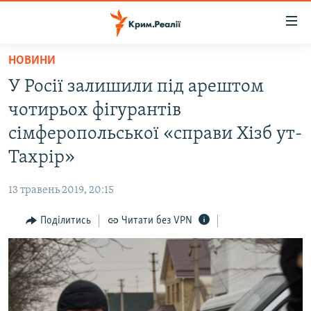
Доступність
посилання
Перейти
НОВИНИ
до
НОВИНИ
У Росії залишили під арештом
основного
ВОДА.КРИМ
матеріалу
чотирьох фігурантів
ВІДЕО ТА ФОТО
Перейти
сімферопольської «справи Хізб ут-
до
ПОЛІТИКА
Тахрір»
основної
БЛОГИ
навігації
13 травень 2019, 20:15
Перейти
ПОГЛЯД
до
Поділитись
Читати без VPN
ІНТЕРВ'Ю
пошуку
ВСЕ ЗА ДЕНЬ
СПЕЦПРОЕКТИ
ЯК ОБІЙТИ БЛОКУВАННЯ
ДЕПОРТАЦІЯ