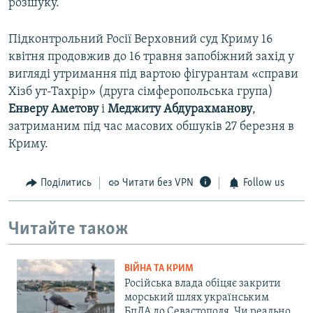
розшуку.
Підконтрольний Росії Верховний суд Криму 16
квітня продовжив до 16 травня запобіжний захід у
вигляді утримання під вартою фігурантам «справи
Хізб ут-Тахрір» (друга сімферопольська група)
Енверу Аметову
і
Меджиту Абдурахманову
,
затриманим під час масових обшуків 27 березня в
Криму.
Поділитись
Читати без VPN
Follow us
Читайте також
ВІЙНА ТА КРИМ
Російська влада обіцяє закрити
морський шлях українським
БпЛА до Севастополя. Чи реально