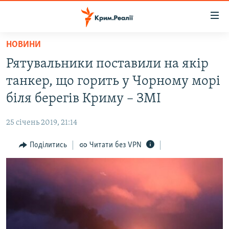
Доступність
посилання
Перейти
НОВИНИ
до
НОВИНИ
Рятувальники поставили на якір
основного
ВОДА.КРИМ
матеріалу
танкер, що горить у Чорному морі
ВІДЕО ТА ФОТО
Перейти
біля берегів Криму – ЗМІ
до
ПОЛІТИКА
основної
25 січень 2019, 21:14
БЛОГИ
навігації
Перейти
Поділитись
Читати без VPN
ПОГЛЯД
до
ІНТЕРВ'Ю
пошуку
ВСЕ ЗА ДЕНЬ
СПЕЦПРОЕКТИ
ЯК ОБІЙТИ БЛОКУВАННЯ
ДЕПОРТАЦІЯ