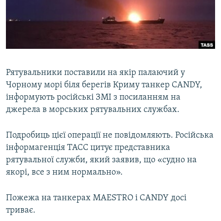
ВІДЕОУРОКИ «ELIFBE»
Русский
СВІДЧЕННЯ ОКУПАЦІЇ
Qırımtatar
УКРАЇНСЬКА ПРОБЛЕМА КРИМУ
ДОЛУЧАЙСЯ!
ІНФОГРАФІКА
Рятувальники поставили на якір палаючий у
Чорному морі біля берегів Криму танкер CANDY,
інформують російські ЗМІ з посиланням на
Усі сайти RFE/RL
джерела в морських рятувальних службах.
Подробиць цієї операції не повідомляють. Російська
інформагенція ТАСС цитує представника
рятувальної служби, який заявив, що «судно на
якорі, все з ним нормально».
Пожежа на танкерах MAESTRO і CANDY досі
триває.