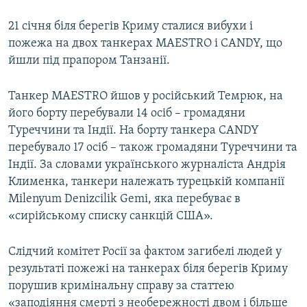
21 січня біля берегів Криму сталися вибухи і
пожежа на двох танкерах MAESTRO і CANDY, що
йшли під прапором Танзанії.
Танкер MAESTRO йшов у російський Темрюк, на
його борту перебували 14 осіб – громадяни
Туреччини та Індії. На борту танкера CANDY
перебувало 17 осіб – також громадяни Туреччини та
Індії. За словами українського журналіста Андрія
Клименка, танкери належать турецькій компанії
Milenyum Denizcilik Gemi, яка перебуває в
«сирійському списку санкцій США».
Слідчий комітет Росії за фактом загибелі людей у
результаті пожежі на танкерах біля берегів Криму
порушив кримінальну справу за статтею
«заподіяння смерті з необережності двом і більше