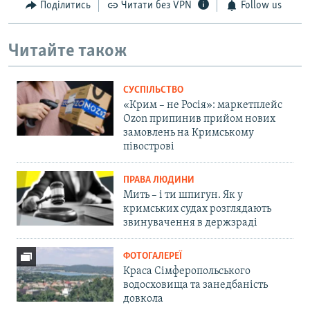
Поділитись
Читати без VPN
Follow us
Читайте також
СУСПІЛЬСТВО
«Крим – не Росія»: маркетплейс
Ozon припинив прийом нових
замовлень на Кримському
півострові
ПРАВА ЛЮДИНИ
Мить – і ти шпигун. Як у
кримських судах розглядають
звинувачення в держзраді
ФОТОГАЛЕРЕЇ
Краса Сімферопольського
водосховища та занедбаність
довкола