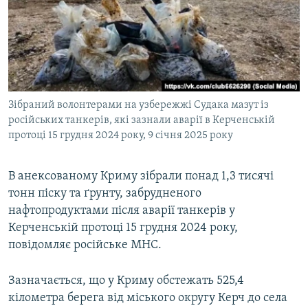
ВІДЕОУРОКИ «ELIFBE»
Русский
СВІДЧЕННЯ ОКУПАЦІЇ
Qırımtatar
УКРАЇНСЬКА ПРОБЛЕМА КРИМУ
ДОЛУЧАЙСЯ!
ІНФОГРАФІКА
Зібраний волонтерами на узбережжі Судака мазут із
російських танкерів, які зазнали аварії в Керченській
протоці 15 грудня 2024 року, 9 січня 2025 року
Усі сайти RFE/RL
В анексованому Криму зібрали понад 1,3 тисячі
тонн піску та ґрунту, забрудненого
нафтопродуктами після аварії танкерів у
Керченській протоці 15 грудня 2024 року,
повідомляє російське МНС.
Зазначається, що у Криму обстежать 525,4
кілометра берега від міського округу Керч до села