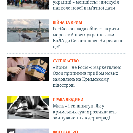
українці – меншість»: дискусія
навколо нової пам'ятної дати
ВІЙНА ТА КРИМ
Російська влада обіцяє закрити
морський шлях українським
БпЛА до Севастополя. Чи реально
це?
СУСПІЛЬСТВО
«Крим – не Росія»: маркетплейс
Ozon припинив прийом нових
замовлень на Кримському
півострові
ПРАВА ЛЮДИНИ
Мить – і ти шпигун. Як у
кримських судах розглядають
звинувачення в держзраді
ФОТОГАЛЕРЕЇ