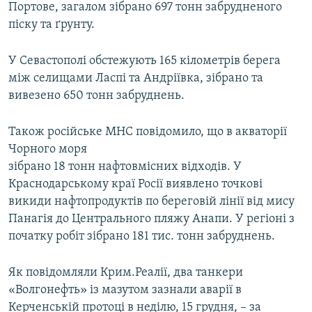
Портове, загалом зібрано 697 тонн забрудненого
піску та ґрунту.
У Севастополі обстежують 165 кілометрів берега
між селищами Ласпі та Андріївка, зібрано та
вивезено 650 тонн забруднень.
Також російське МНС повідомило, що в акваторії
Чорного моря
зібрано 18 тонн нафтовмісних відходів. У
Краснодарському краї Росії виявлено точкові
викиди нафтопродуктів по береговій лінії від мису
Панагія до Центрального пляжу Анапи. У регіоні з
початку робіт зібрано 181 тис. тонн забруднень.
Як повідомляли Крим.Реалії, два танкери
«Волгонефть» із мазутом зазнали аварії в
Керченській протоці в неділю, 15 грудня, – за