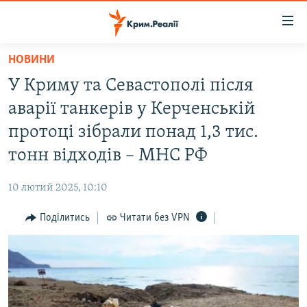
Доступність
посилання
Перейти
НОВИНИ
до
НОВИНИ
У Криму та Севастополі після
основного
ВОДА.КРИМ
матеріалу
аварії танкерів у Керченській
ВІДЕО ТА ФОТО
Перейти
протоці зібрали понад 1,3 тис.
до
ПОЛІТИКА
тонн відходів – МНС РФ
основної
БЛОГИ
навігації
10 лютий 2025, 10:10
Перейти
ПОГЛЯД
до
Поділитись
Читати без VPN
ІНТЕРВ'Ю
пошуку
ВСЕ ЗА ДЕНЬ
СПЕЦПРОЕКТИ
ЯК ОБІЙТИ БЛОКУВАННЯ
ДЕПОРТАЦІЯ