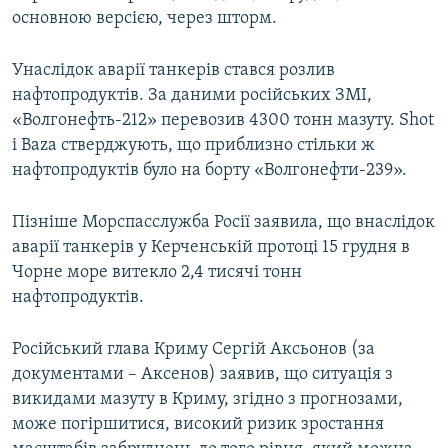
основною версією, через шторм.
Унаслідок аварії танкерів стався розлив
нафтопродуктів. За даними російських ЗМІ,
«Волгонефть-212» перевозив 4300 тонн мазуту. Shot
і Baza стверджують, що приблизно стільки ж
нафтопродуктів було на борту «Волгонефти-239».
Пізніше Морспасслужба Росії заявила, що внаслідок
аварії танкерів у Керченській протоці 15 грудня в
Чорне море витекло 2,4 тисячі тонн
нафтопродуктів.
Російський глава Криму Сергій Аксьонов (за
документами – Аксенов) заявив, що ситуація з
викидами мазуту в Криму, згідно з прогнозами,
може погіршитися, високий ризик зростання