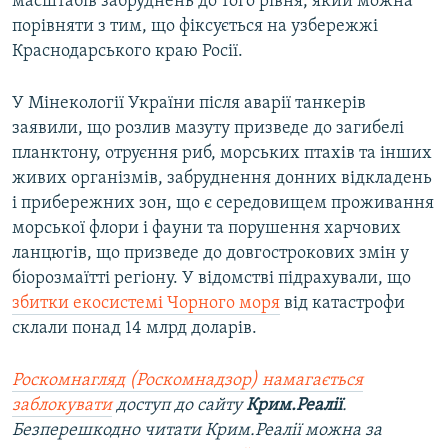
масштабів забруднень до того рівня, який можна
порівняти з тим, що фіксується на узбережжі
Краснодарського краю Росії.
У Мінекології України після аварії танкерів
заявили, що розлив мазуту призведе до загибелі
планктону, отруєння риб, морських птахів та інших
живих організмів, забруднення донних відкладень
і прибережних зон, що є середовищем проживання
морської флори і фауни та порушення харчових
ланцюгів, що призведе до довгострокових змін у
біорозмаїтті регіону. У відомстві підрахували, що
збитки екосистемі Чорного моря
від катастрофи
склали понад 14 млрд доларів.
Роскомнагляд (Роскомнадзор) намагається
заблокувати
доступ до сайту
Крим.Реалії
.
Безперешкодно читати Крим.Реалії можна за