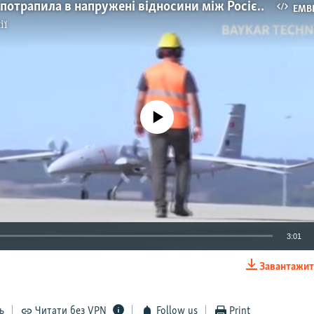
Туреччина потрапила в напружені відносини між Росією і Україною
EMB
ії
No media source currently available
3:01
Завантажит
EMBED
ь
Читати без VPN
Follow us
Print