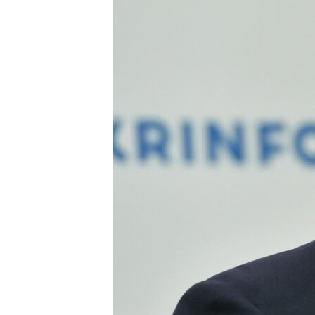
ВІДЕОУРОКИ «ELIFBE»
СВІДЧЕННЯ ОКУПАЦІЇ
УКРАЇНСЬКА ПРОБЛЕМА КРИМУ
ІНФОГРАФІКА