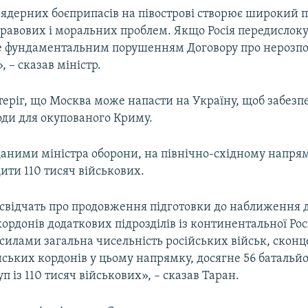
 ядерних боєприпасів на півострові створює широкий п
правових і моральних проблем. Якщо Росія передислоку
де фундаментальним порушенням Договору про нероз
, – сказав міністр.
теріг, що Москва може напасти на Україну, щоб забезп
оди для окупованого Криму.
даними міністра оборони, на північно-східному напрям
ити 110 тисяч військових.
 свідчать про продовження підготовки до наближення 
ордонів додаткових підрозділів із континентальної Росі
силами загальна чисельність російських військ, скон
нських кордонів у цьому напрямку, досягне 56 баталь
п із 110 тисяч військових», – сказав Таран.