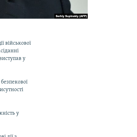
ії військової
асіданні
виступав у
 безпекової
рисутності
жність у
і дії з