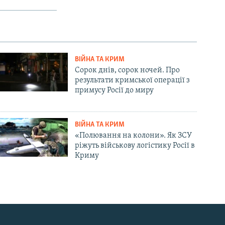
720p
1080p
ВІЙНА ТА КРИМ
px
width
Сорок днів, сорок ночей. Про
результати кримської операції з
примусу Росії до миру
ВІЙНА ТА КРИМ
«Полювання на колони». Як ЗСУ
ріжуть військову логістику Росії в
Криму