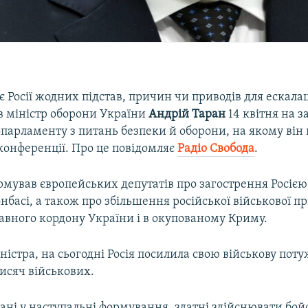
є Росії жодних підстав, причин чи приводів для ескалац
ив міністр оборони України
Андрій Таран
14 квітня на з
парламенту з питань безпеки й оборони, на якому він 
конференції. Про це повідомляє
Радіо Свобода
.
мував європейських депутатів про загострення Росією
онбасі, а також про збільшення російської військової п
авного кордону України і в окупованому Криму.
ністра, на сьогодні Росія посилила свою військову поту
исяч військових.
нані у наступальні формування, здатні здійснювати бойов