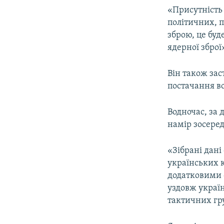
«Присутність
політичних, 
зброю, це бу
ядерної зброї»
Він також зас
постачання в
Водночас, за 
намір зосеред
«Зібрані дані
українських к
додатковими 
уздовж украї
тактичних гру