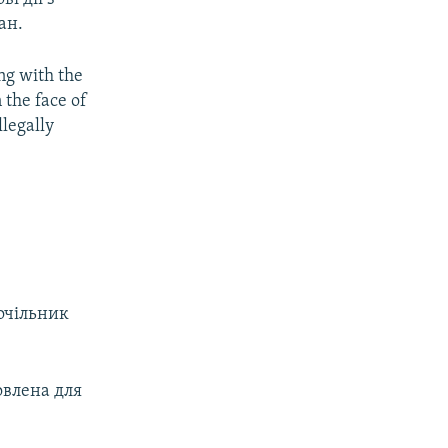
ан.
ng with the
 the face of
llegally
 очільник
овлена для