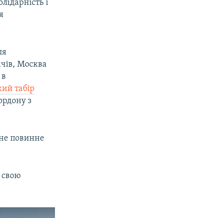
лідарність і
я
ля
ачів, Москва
 в
кий табір
ордону з
 не повинне
 свою