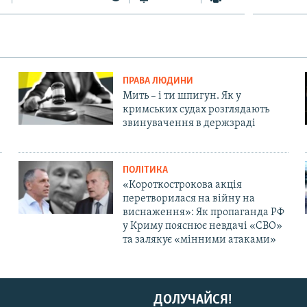
Auto
240p
360p
480p
720p
1080p
ПРАВА ЛЮДИНИ
Мить – і ти шпигун. Як у
кримських судах розглядають
звинувачення в держзраді
ПОЛІТИКА
«Короткострокова акція
перетворилася на війну на
виснаження»: Як пропаганда РФ
у Криму пояснює невдачі «СВО»
та залякує «мінними атаками»
ДОЛУЧАЙСЯ!