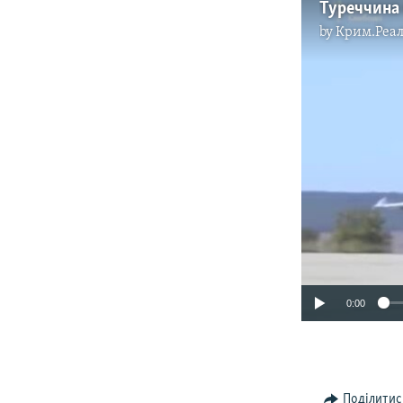
by
Крим.Реал
0:00
Поділитис