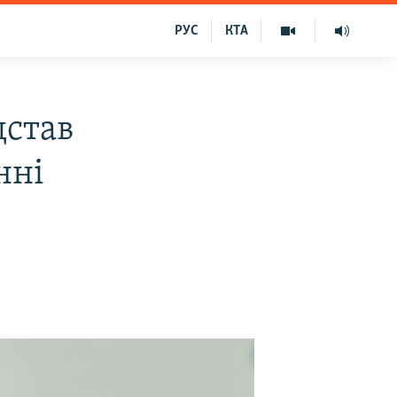
РУС
КТА
дстав
нні