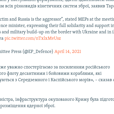
 всіх різновидів кінетичних систем зброї, заявив Тар
ictim and Russia is the aggressor”, stated MEPs at the meeti
ce minister, expressing their full solidarity and support in
s and military build-up on the border with Ukraine and in i
ea
pic.twitter.com/nTxlxMvUsz
ttee Press (@EP_Defence)
April 14, 2021
же уважно спостерігаємо за посиленням російського
го флоту десантними і бойовими кораблями, які
ються з Середземного і Каспійського морів», – сказав
ністра, інфраструктура окупованого Криму була підгот
 розміщення ядерної зброї.