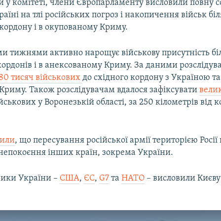
 у комітеті, члени Європарламенту висловили повну со
аїні на тлі російських погроз і накопичення військ біл
кордону і в окупованому Криму.
іми тижнями активно нарощує військову присутність бі
ордонів і в анексованому Криму. За даними розслідув
80 тисяч військових
до східного кордону з Україною та
Криму. Також розслідувачам вдалося зафіксувати
вели
йськових у Воронезькій області, за 250 кілометрів від к
вили
, що пересування російської армії територією Росії
непокоєння інших країн, зокрема України.
ники України –
США
,
ЄС
,
G7
та
НАТО
– висловили Києву