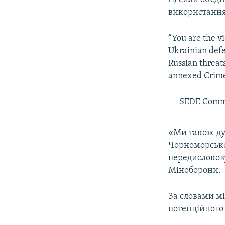
використанням
“You are the v
Ukrainian defen
Russian threat
annexed Crim
— SEDE Commi
«Ми також ду
Чорноморсько
передислокову
Міноборони.
За словами мі
потенційного