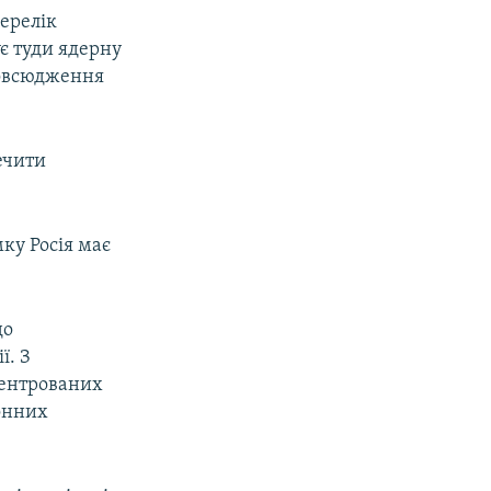
ерелік
є туди ядерну
повсюдження
ечити
ку Росія має
до
ї. З
центрованих
йонних