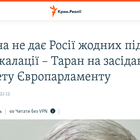
а не дає Росії жодних пі
калації – Таран на засіда
ету Європарламенту
21:12
ь
Читати без VPN