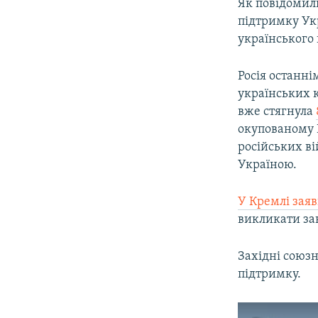
Як повідомили
підтримку Укр
українського 
Росія останн
українських к
вже стягнула
окупованому 
російських ві
Україною.
У Кремлі зая
викликати за
Західні союз
підтримку.