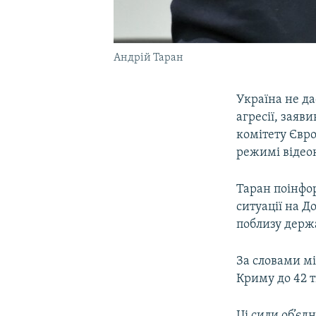
Андрій Таран
Україна не да
агресії, заяв
комітету Євро
режимі відео
Таран поінфор
ситуації на Д
поблизу держ
За словами мі
Криму до 42 т
Ці сили об’єд