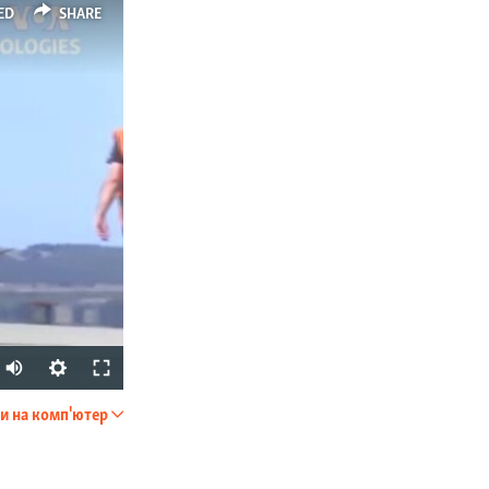
ED
SHARE
Auto
240p
и на комп'ютер
SHARE
360p
480p