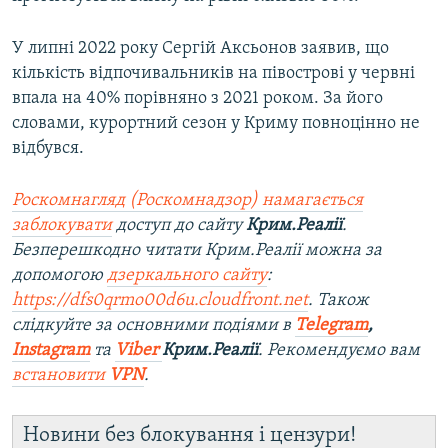
У липні 2022 року Сергій Аксьонов заявив, що
кількість відпочивальників на півострові у червні
впала на 40% порівняно з 2021 роком. За його
словами, курортний сезон у Криму повноцінно не
відбувся.
Роскомнагляд (Роскомнадзор) намагається
заблокувати
доступ до сайту
Крим.Реалії
.
Безперешкодно читати Крим.Реалії можна за
допомогою
дзеркального сайту
:
https://dfs0qrmo00d6u.cloudfront.net
. Також
слідкуйте за основними подіями в
Telegram
,
Instagram
та
Viber
Крим.Реалії
. Рекомендуємо вам
встановити
VPN
.
Новини без блокування і цензури!