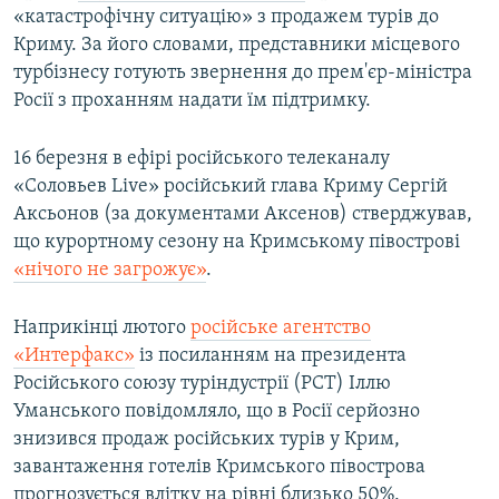
«катастрофічну ситуацію» з продажем турів до
Криму. За його словами, представники місцевого
турбізнесу готують звернення до прем'єр-міністра
Росії з проханням надати їм підтримку.
16 березня в ефірі російського телеканалу
«Соловьев Live» російський глава Криму Сергій
Аксьонов (за документами Аксенов) стверджував,
що курортному сезону на Кримському півострові
«нічого не загрожує»
.
Наприкінці лютого
російське агентство
«Интерфакс»
із посиланням на президента
Російського союзу туріндустрії (РСТ) Іллю
Уманського повідомляло, що в Росії серйозно
знизився продаж російських турів у Крим,
завантаження готелів Кримського півострова
прогнозується влітку на рівні близько 50%.