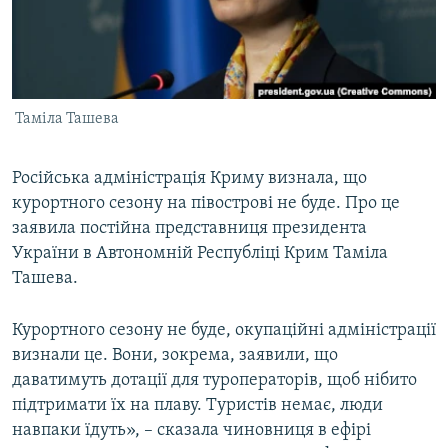
ВІДЕОУРОКИ «ELIFBE»
Русский
СВІДЧЕННЯ ОКУПАЦІЇ
Qırımtatar
УКРАЇНСЬКА ПРОБЛЕМА КРИМУ
Таміла Ташева
ДОЛУЧАЙСЯ!
ІНФОГРАФІКА
Російська адміністрація Криму визнала, що
курортного сезону на півострові не буде. Про це
Усі сайти RFE/RL
заявила постійна представниця президента
України в Автономній Республіці Крим Таміла
Ташева.
Курортного сезону не буде, окупаційні адміністрації
визнали це. Вони, зокрема, заявили, що
даватимуть дотації для туроператорів, щоб нібито
підтримати їх на плаву. Туристів немає, люди
навпаки їдуть», – сказала чиновниця в ефірі