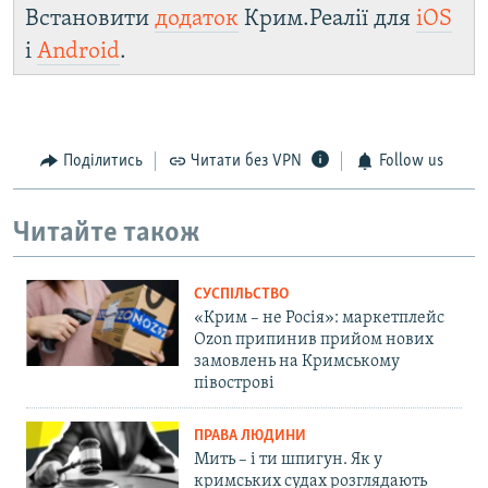
Встановити
додаток
Крим.Реалії для
iOS
і
Android
.
Поділитись
Читати без VPN
Follow us
Читайте також
СУСПІЛЬСТВО
«Крим – не Росія»: маркетплейс
Ozon припинив прийом нових
замовлень на Кримському
півострові
ПРАВА ЛЮДИНИ
Мить – і ти шпигун. Як у
кримських судах розглядають