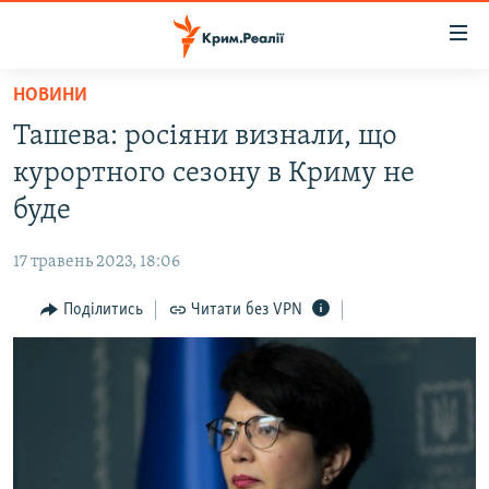
Доступність
посилання
Перейти
НОВИНИ
до
НОВИНИ
Ташева: росіяни визнали, що
основного
ВОДА.КРИМ
матеріалу
курортного сезону в Криму не
ВІДЕО ТА ФОТО
Перейти
буде
до
ПОЛІТИКА
основної
17 травень 2023, 18:06
БЛОГИ
навігації
Перейти
Поділитись
Читати без VPN
ПОГЛЯД
до
ІНТЕРВ'Ю
пошуку
ВСЕ ЗА ДЕНЬ
СПЕЦПРОЕКТИ
ЯК ОБІЙТИ БЛОКУВАННЯ
ДЕПОРТАЦІЯ