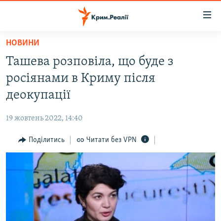
Доступність
посилання
Перейти
НОВИНИ
до
НОВИНИ
Ташева розповіла, що буде з
основного
ВОДА.КРИМ
матеріалу
росіянами в Криму після
ВІДЕО ТА ФОТО
Перейти
деокупації
до
ПОЛІТИКА
основної
19 жовтень 2022, 14:40
БЛОГИ
навігації
Перейти
Поділитись
Читати без VPN
ПОГЛЯД
до
ІНТЕРВ'Ю
пошуку
ВСЕ ЗА ДЕНЬ
СПЕЦПРОЕКТИ
ЯК ОБІЙТИ БЛОКУВАННЯ
ДЕПОРТАЦІЯ