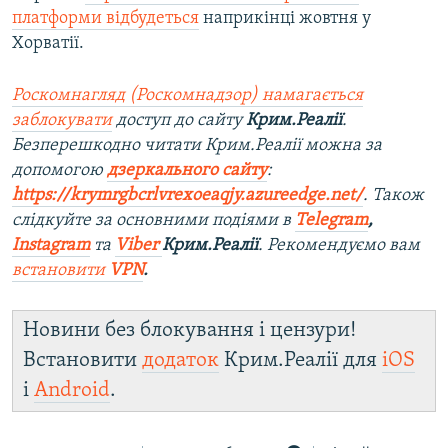
платформи відбудеться
наприкінці жовтня у
Хорватії.
Роскомнагляд (Роскомнадзор) намагається
заблокувати
доступ до сайту
Крим.Реалії
.
Безперешкодно читати Крим.Реалії можна за
допомогою
дзеркального сайту
:
https://krymrgbcrlvrexoeaqjy.azureedge.net/
. Також
слідкуйте за основними подіями в
Telegram
,
Instagram
та
Viber
Крим.Реалії
. Рекомендуємо вам
встановити
VPN
.
Новини без блокування і цензури!
Встановити
додаток
Крим.Реалії для
iOS
і
Android
.