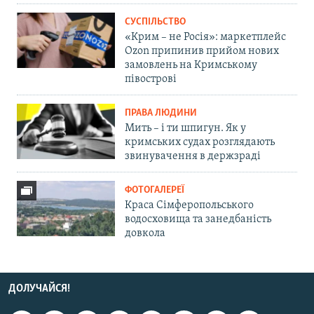
СУСПІЛЬСТВО
«Крим – не Росія»: маркетплейс
Ozon припинив прийом нових
замовлень на Кримському
півострові
ПРАВА ЛЮДИНИ
Мить – і ти шпигун. Як у
кримських судах розглядають
звинувачення в держзраді
ФОТОГАЛЕРЕЇ
Краса Сімферопольського
водосховища та занедбаність
довкола
ДОЛУЧАЙСЯ!