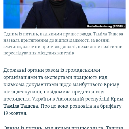
ВІДЕОУРОКИ «ELIFBE»
Русский
СВІДЧЕННЯ ОКУПАЦІЇ
Qırımtatar
УКРАЇНСЬКА ПРОБЛЕМА КРИМУ
Одним із питань, над якими працює влада, Таміла Ташева
ДОЛУЧАЙСЯ!
ІНФОГРАФІКА
назвала притягнення до відповідальності за воєнні
злочини, злочини проти людяності, незаконне політичне
переслідування місцевих жителів
Усі сайти RFE/RL
Державні органи разом із громадськими
організаціями та експертами працюють над
кількома документами щодо майбутнього Криму
після деокупації, повідомила представниця
президента України в Автономній республіці Крим
Таміла Ташева
. Про це вона розповіла на брифінгу
19 жовтня.
Одним із питань, над якими працює влада, Ташева