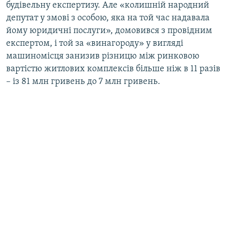
будівельну експертизу. Але «колишній народний
депутат у змові з особою, яка на той час надавала
йому юридичні послуги», домовився з провідним
експертом, і той за «винагороду» у вигляді
машиномісця занизив різницю між ринковою
вартістю житлових комплексів більше ніж в 11 разів
– із 81 млн гривень до 7 млн гривень.