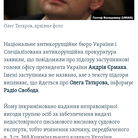
ВІДЕОУРОКИ «ELIFBE»
Русский
СВІДЧЕННЯ ОКУПАЦІЇ
Qırımtatar
Олег Татаров, архівне фото
УКРАЇНСЬКА ПРОБЛЕМА КРИМУ
ДОЛУЧАЙСЯ!
ІНФОГРАФІКА
Національне антикорупційне бюро України і
Спеціалізована антикорупційна прокуратура
заявили, що повідомили про підозру заступникові
Усі сайти RFE/RL
голови офісу президента України
Андрія Єрмака
.
Імені заступника не названо, але з тексту підозри
випливає, що йдеться про
Олега Татарова,
інформує
Радіо Свобода
.
Йому інкриміновано надання неправомірної
вигоди групою осіб за забезпечення видачі
недостовірного письмового висновку судового
експерта, тобто вчинення злочину, передбаченого
ч. 3 ст. 369 Кримінального кодексу України