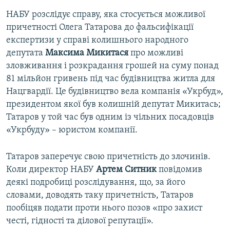
НАБУ розслідує справу, яка стосується можливої
причетності Олега Татарова до фальсифікації
експертизи у справі колишнього народного
депутата
Максима Микитася
про можливі
зловживання і розкрадання грошей на суму понад
81 мільйон гривень під час будівництва житла для
Нацгвардії. Це будівництво вела компанія «Укрбуд»,
президентом якої був колишній депутат Микитась;
Татаров у той час був одним із чільних посадовців
«Укрбуду» – юристом компанії.
Татаров заперечує свою причетність до злочинів.
Коли директор НАБУ
Артем Ситник
повідомив
деякі подробиці розслідування, що, за його
словами, доводять таку причетність, Татаров
пообіцяв подати проти нього позов «про захист
честі, гідності та ділової репутації».