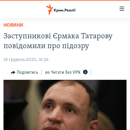
Доступність
посилання
Перейти
НОВИНИ
до
НОВИНИ
Заступникові Єрмака Татарову
основного
ВОДА.КРИМ
матеріалу
повідомили про підозру
ВІДЕО ТА ФОТО
Перейти
до
18 грудень 2020, 18:26
ПОЛІТИКА
основної
БЛОГИ
Поділитись
Читати без VPN
навігації
Перейти
ПОГЛЯД
до
ІНТЕРВ'Ю
пошуку
ВСЕ ЗА ДЕНЬ
СПЕЦПРОЕКТИ
ЯК ОБІЙТИ БЛОКУВАННЯ
ДЕПОРТАЦІЯ