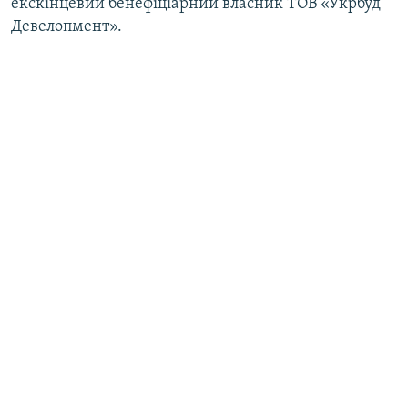
екскінцевий бенефіціарний власник ТОВ «Укрбуд
Девелопмент».