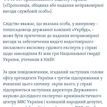
(«Пропозиція, обіцянка або надання неправомірної
вигоди службовій особі»).
Слідство вважає, що вказана особа, у минулому –
топпосадовець державної компанії «Укрбуд», –
може бути причетною до надання неправомірної
вигоди за забезпечення видачі недостовірного
письмового висновку судового експерта у справі
щодо заволодіння 81 млн грн Національної гвардії
України, уточнили в НАБУ.
За цим повідомленням, згаданий заступник голови
офісу президента України є третім підозрюваним у
вчиненні цього злочину: окрім нього, у справі
підозрюються заступник директора Державного
науково-дослідного експертно-криміналістичного
центру МВС України і колишній народний депутат,