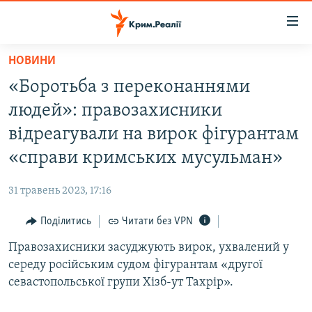
Доступність
посилання
Перейти
НОВИНИ
до
НОВИНИ
«Боротьба з переконаннями
основного
ВОДА.КРИМ
матеріалу
людей»: правозахисники
ВІДЕО ТА ФОТО
Перейти
відреагували на вирок фігурантам
до
ПОЛІТИКА
«справи кримських мусульман»
основної
БЛОГИ
навігації
31 травень 2023, 17:16
Перейти
ПОГЛЯД
до
Поділитись
Читати без VPN
ІНТЕРВ'Ю
пошуку
Правозахисники засуджують вирок, ухвалений у
ВСЕ ЗА ДЕНЬ
середу російським судом фігурантам «другої
СПЕЦПРОЕКТИ
севастопольської групи Хізб-ут Тахрір».
ЯК ОБІЙТИ БЛОКУВАННЯ
ДЕПОРТАЦІЯ