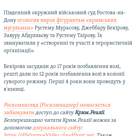
Південний окружний військовий суд Ростова-на-
Дону
оголосив вирок фігурантам «кримських
мусульман»
Рустему Мурасову, Джеббару Бекірову,
Завуру Абдуллаєву та Рустему Таїрову. Їх
звинуватили у «створенні та участі в терористичній
організації».
Бекірова засудили до 17 років позбавлення волі,
решті дали по 12 років позбавлення волі в колонії
суворого режиму. Перші 4 роки вони проведуть у
в'язниці.
Роскомнагляд (Роскомнадзор) намагається
заблокувати
доступ до сайту
Крим.Реалії
.
Безперешкодно читати Крим.Реалії можна за
допомогою
дзеркального сайту
:
https://dfs0qrmo00d6u.cloudfront.net
. Також