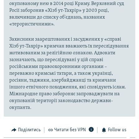
окупованому нею в 2014 році Криму. Верховний суд
Росії заборонив «Хізб ут-Тахрір» у 2003 році,
включивши до списку об'єднань, названих
«терористичними».
Захисники заарештованих і засуджених у «справі
Хізб ут-Тахрір» кримчан вважають їх переслідування
мотивованим за релігійною ознакою. Адвокати
зазначають, що переслідувані у цій справі
російськими правоохоронними органами –
переважно кримські татари, а також українці,
росіяни, таджики, азербайджанці та кримчани
іншого етнічного походження, які сповідують іслам.
Міжнародне право забороняє запроваджувати на
окупованій території законодавство держави-
окупанта.
Поділитись
Читати без VPN
Follow us