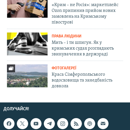
«Крим – не Росія»: маркетплейс
Ozon припинив прийом нових
замовлень на Кримському
півострові
ПРАВА ЛЮДИНИ
Мить – і ти шпигун. Як у
кримських судах розглядають
звинувачення в держзраді
ФОТОГАЛЕРЕЇ
Краса Сімферопольського
водосховища та занедбаність
довкола
ДОЛУЧАЙСЯ!