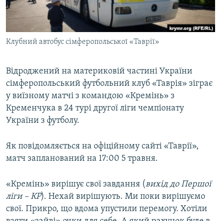
ВІДЕОУРОКИ «ELIFBE»
Русский
СВІДЧЕННЯ ОКУПАЦІЇ
Qırımtatar
Клубний автобус сімферопольської «Таврії»
УКРАЇНСЬКА ПРОБЛЕМА КРИМУ
ДОЛУЧАЙСЯ!
ІНФОГРАФІКА
Відроджений на материковій частині України
сімферопольський футбольний клуб «Таврія» зіграє
у виїзному матчі з командою «Кремінь» з
Усі сайти RFE/RL
Кременчука в 24 турі другої ліги чемпіонату
України з футболу.
Як повідомляється на офіційному сайті «Таврії»,
матч запланований на 17:00 5 травня.
«Кремінь» вирішує свої завдання (
вихід до Першої
ліги – КР
). Нехай вирішують. Ми поки вирішуємо
свої. Прикро, що вдома упустили перемогу. Хотіли