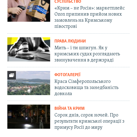
СУСПІЛЬСТВО
«Крим – не Росія»: маркетплейс
Ozon припинив прийом нових
замовлень на Кримському
півострові
ПРАВА ЛЮДИНИ
Мить – і ти шпигун. Як у
кримських судах розглядають
звинувачення в держзраді
ФОТОГАЛЕРЕЇ
Краса Сімферопольського
водосховища та занедбаність
довкола
ВІЙНА ТА КРИМ
Сорок днів, сорок ночей. Про
результати кримської операції з
примусу Росії до миру