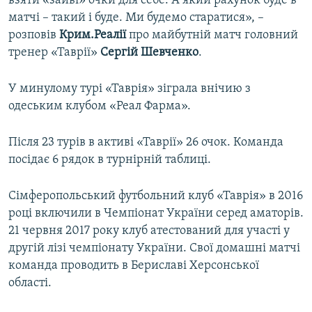
взяти «зайві» очки для себе. А який рахунок буде в
матчі – такий і буде. Ми будемо старатися», –
розповів
Крим.Реалії
про майбутній матч головний
тренер «Таврії»
Сергій Шевченко
.
У минулому турі «Таврія» зіграла внічию з
одеським клубом «Реал Фарма».
Після 23 турів в активі «Таврії» 26 очок. Команда
посідає 6 рядок в турнірній таблиці.
Сімферопольський футбольний клуб «Таврія» в 2016
році включили в Чемпіонат України серед аматорів.
21 червня 2017 року клуб атестований для участі у
другій лізі чемпіонату України. Свої домашні матчі
команда проводить в Бериславі Херсонської
області.