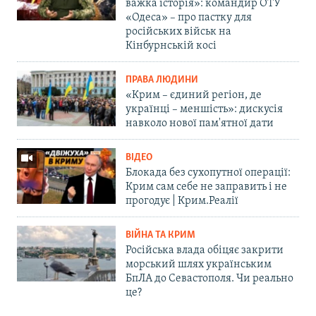
важка історія»: командир ОТУ
«Одеса» – про пастку для
російських військ на
Кінбурнській косі
ПРАВА ЛЮДИНИ
«Крим – єдиний регіон, де
українці – меншість»: дискусія
навколо нової пам'ятної дати
ВІДЕО
Блокада без сухопутної операції:
Крим сам себе не заправить і не
прогодує | Крим.Реалії
ВІЙНА ТА КРИМ
Російська влада обіцяє закрити
морський шлях українським
БпЛА до Севастополя. Чи реально
це?