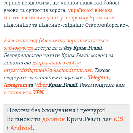
серпня повідомила, що «попри надважкі бойові
умови та супротив ворога,
українські війська
мають частковий успіх у напрямку Урожайне,
південніше та південно-східніше Старомайорське».
Роскомнагляд (Роскомнадзор) намагається
заблокувати
доступ до сайту
Крим.Реалії
.
Безперешкодно читати Крим.Реалії можна за
допомогою
дзеркального сайту
:
https://dfs0qrmo00d6u.cloudfront.net
. Також
слідкуйте за основними подіями в
Telegram
,
Instagram
та
Viber
Крим.Реалії
. Рекомендуємо вам
встановити
VPN
.
Новини без блокування і цензури!
Встановити
додаток
Крим.Реалії для
iOS
і
Android
.