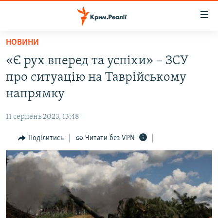
Доступність
посилання
Перейти
НОВИНИ
до
НОВИНИ
«Є рух вперед та успіхи» – ЗСУ
основного
ВОДА.КРИМ
матеріалу
про ситуацію на Таврійському
ВІДЕО ТА ФОТО
Перейти
напрямку
до
ПОЛІТИКА
основної
11 серпень 2023, 13:48
БЛОГИ
навігації
Перейти
Поділитись
Читати без VPN
ПОГЛЯД
до
ІНТЕРВ'Ю
пошуку
ВСЕ ЗА ДЕНЬ
СПЕЦПРОЕКТИ
ЯК ОБІЙТИ БЛОКУВАННЯ
ДЕПОРТАЦІЯ