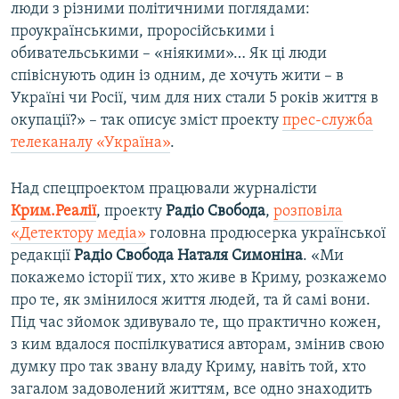
люди з різними політичними поглядами:
проукраїнськими, проросійськими і
обивательськими – «ніякими»… Як ці люди
співіснують один із одним, де хочуть жити – в
Україні чи Росії, чим для них стали 5 років життя в
окупації?» – так описує зміст проекту
прес-служба
телеканалу «Україна»
.
Над спецпроектом працювали журналісти
Крим.Реалії
, проекту
Радіо Свобода
,
розповіла
«Детектору медіа»
головна продюсерка української
редакції
Радіо Свобода
Наталя Симоніна
. «Ми
покажемо історії тих, хто живе в Криму, розкажемо
про те, як змінилося життя людей, та й самі вони.
Під час зйомок здивувало те, що практично кожен,
з ким вдалося поспілкуватися авторам, змінив свою
думку про так звану владу Криму, навіть той, хто
загалом задоволений життям, все одно знаходить