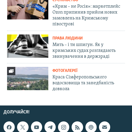
СУСПІЛЬСТВО
«Крим – не Росія»: маркетплейс
Ozon припинив прийом нових
замовлень на Кримському
півострові
ПРАВА ЛЮДИНИ
Мить – і ти шпигун. Як у
кримських судах розглядають
звинувачення в держзраді
ФОТОГАЛЕРЕЇ
Краса Сімферопольського
водосховища та занедбаність
довкола
ДОЛУЧАЙСЯ!