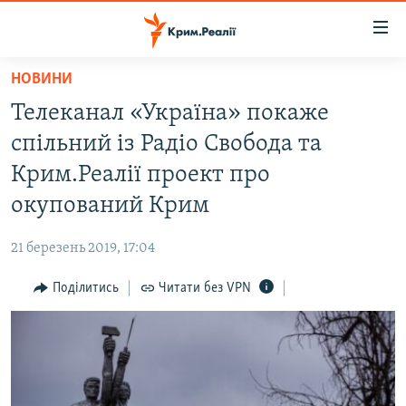
Доступність
посилання
Перейти
НОВИНИ
до
НОВИНИ
Телеканал «Україна» покаже
основного
ВОДА.КРИМ
матеріалу
спільний із Радіо Свобода та
ВІДЕО ТА ФОТО
Перейти
Крим.Реалії проект про
до
ПОЛІТИКА
окупований Крим
основної
БЛОГИ
навігації
21 березень 2019, 17:04
Перейти
ПОГЛЯД
до
Поділитись
Читати без VPN
ІНТЕРВ'Ю
пошуку
ВСЕ ЗА ДЕНЬ
СПЕЦПРОЕКТИ
ЯК ОБІЙТИ БЛОКУВАННЯ
ДЕПОРТАЦІЯ