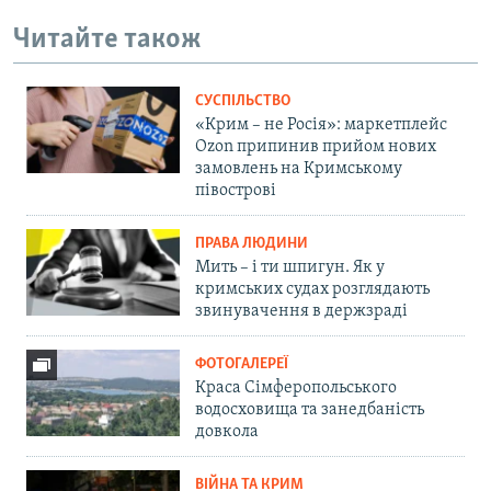
Читайте також
СУСПІЛЬСТВО
«Крим – не Росія»: маркетплейс
Ozon припинив прийом нових
замовлень на Кримському
півострові
ПРАВА ЛЮДИНИ
Мить – і ти шпигун. Як у
кримських судах розглядають
звинувачення в держзраді
ФОТОГАЛЕРЕЇ
Краса Сімферопольського
водосховища та занедбаність
довкола
ВІЙНА ТА КРИМ