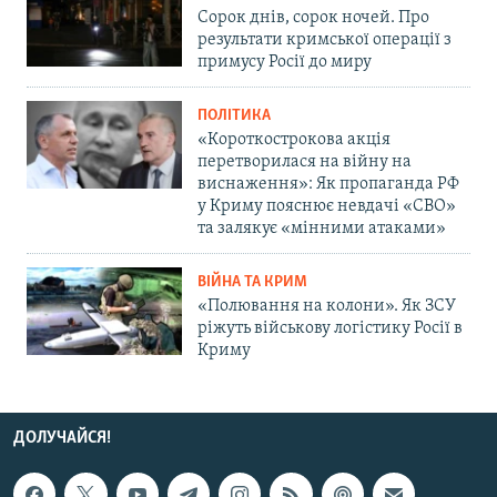
Сорок днів, сорок ночей. Про
результати кримської операції з
примусу Росії до миру
ПОЛІТИКА
«Короткострокова акція
перетворилася на війну на
виснаження»: Як пропаганда РФ
у Криму пояснює невдачі «СВО»
та залякує «мінними атаками»
ВІЙНА ТА КРИМ
«Полювання на колони». Як ЗСУ
ріжуть військову логістику Росії в
Криму
ДОЛУЧАЙСЯ!