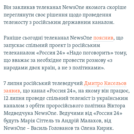
Він закликав телеканал NewsOne якомога скоріше
переглянути своє рішення щодо проведення
телемосту з російським державним каналом.
Раніше сьогодні телеканал NewsOne
пояснив
, що
запускає спільний проект із російським
телеканалом «Россия 24» «Надо поговорить» тому,
що вважає за необхідне провести розмову «з
народами двох країн, а не з політиками».
7 липня російський телеведучий
Дмитро Кисельов
заявив
, що канал «Россия 24», на якому він працює,
12 липня проведе спільний телеміст із українським
каналом з орбіти проросійського політика Віктора
Медведчука NewsOne. Ведучими від «Россия 24»
будуть Марія Сіттель та Андрій Малахов, від
NewsOne – Василь Голованов та Олена Кирик.