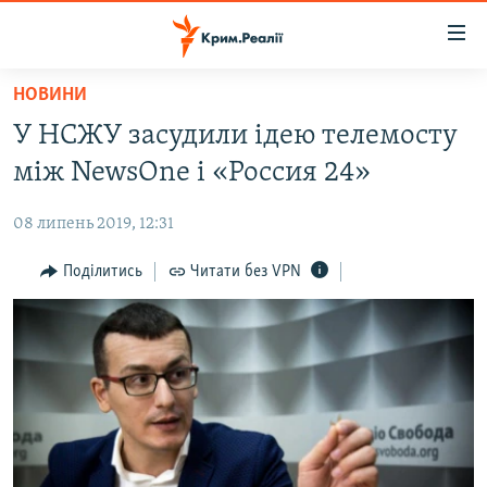
Доступність
посилання
Перейти
НОВИНИ
до
НОВИНИ
У НСЖУ засудили ідею телемосту
основного
ВОДА.КРИМ
матеріалу
між NewsOne і «Россия 24»
ВІДЕО ТА ФОТО
Перейти
до
08 липень 2019, 12:31
ПОЛІТИКА
основної
БЛОГИ
Поділитись
Читати без VPN
навігації
Перейти
ПОГЛЯД
до
ІНТЕРВ'Ю
пошуку
ВСЕ ЗА ДЕНЬ
СПЕЦПРОЕКТИ
ЯК ОБІЙТИ БЛОКУВАННЯ
ДЕПОРТАЦІЯ