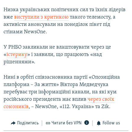
Низка українських політичних сил та їхніх лідерів
вже
виступили з критикою
такого телемосту, а
активісти анонсували на понеділок пікет під
стінами NewsOne.
У РНБО закликали не влаштовувати через це
«
істерику
» і заявили, що працюють «над
рішеннями».
Нині в орбіті співзасновника партії «Опозиційна
платформа – За життя» Віктора Медведчука
перебуває три інформаційні канали, на які кум
російського президента має вплив
через своїх
союзників
, – NewsOne, «112. Україна» та Zik.
Поділитись
Читати без VPN
Follow us