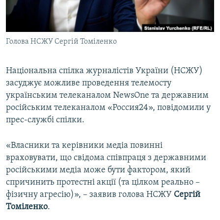
ВІДЕОУРОКИ «ELIFBE»
Русский
СВІДЧЕННЯ ОКУПАЦІЇ
Qırımtatar
Голова НСЖУ Сергій Томіленко
УКРАЇНСЬКА ПРОБЛЕМА КРИМУ
ДОЛУЧАЙСЯ!
ІНФОГРАФІКА
Національна спілка журналістів України (НСЖУ)
засуджує можливе проведення телемосту
українським телеканалом NewsOne та державним
Усі сайти RFE/RL
російським телеканалом «Россия24», повідомили у
прес-службі спілки.
«Власники та керівники медіа повинні
враховувати, що свідома співпраця з державними
російськими медіа може бути фактором, який
спричинить протестні акції (та цілком реально –
фізичну агресію)», – заявив голова НСЖУ
Сергій
Томіленко
.