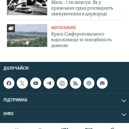
Мить – і ти шпигун. Як у
кримських судах розглядають
звинувачення в держзраді
ФОТОГАЛЕРЕЇ
Краса Сімферопольського
водосховища та занедбаність
довкола
ДОЛУЧАЙСЯ!
ПІДТРИМКА
ІНФО