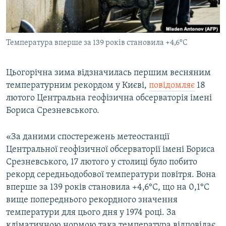
ВІДЕОУРОКИ «ELIFBE»
Русский
СВІДЧЕННЯ ОКУПАЦІЇ
Qırımtatar
Температура вперше за 139 років становила +4,6°С
УКРАЇНСЬКА ПРОБЛЕМА КРИМУ
ДОЛУЧАЙСЯ!
ІНФОГРАФІКА
Цьогорічна зима відзначилась першим весняним
температурним рекордом у Києві,
повідомляє
18
лютого Центральна геофізична обсерваторія імені
Усі сайти RFE/RL
Бориса Срезневського.
«За даними спостережень метеостанції
Центральної геофізичної обсерваторії імені Бориса
Срезневського, 17 лютого у столиці було побито
рекорд середньодобової температури повітря. Вона
вперше за 139 років становила +4,6°С, що на 0,1°С
вище попереднього рекордного значення
температури для цього дня у 1974 році. За
кліматичною нормою така температура відповідає