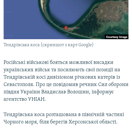
ВІДЕОУРОКИ «ELIFBE»
Русский
СВІДЧЕННЯ ОКУПАЦІЇ
Qırımtatar
УКРАЇНСЬКА ПРОБЛЕМА КРИМУ
ДОЛУЧАЙСЯ!
ІНФОГРАФІКА
Тендрівська коса (скриншот з карт Google)
Російські військові бояться можливої висадки
Усі сайти RFE/RL
українських військ та посилюють свої позиції на
Тендрівській косі дивізіоном річкових катерів із
Севастополя. Про це повідомив речник Сил оборони
півдня України Владислав Волошин, інформує
агентство УНІАН.
Тендрівська коса розташована в північній частині
Чорного моря, біля берегів Херсонської області.