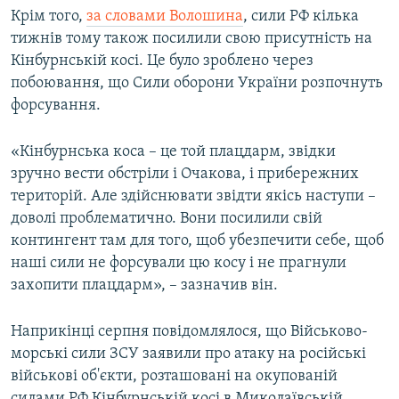
Крім того,
за словами Волошина
, сили РФ кілька
тижнів тому також посилили свою присутність на
Кінбурнській косі. Це було зроблено через
побоювання, що Сили оборони України розпочнуть
форсування.
«Кінбурнська коса – це той плацдарм, звідки
зручно вести обстріли і Очакова, і прибережних
територій. Але здійснювати звідти якісь наступи –
доволі проблематично. Вони посилили свій
контингент там для того, щоб убезпечити себе, щоб
наші сили не форсували цю косу і не прагнули
захопити плацдарм», – зазначив він.
Наприкінці серпня повідомлялося, що Військово-
морські сили ЗСУ заявили про атаку на російські
військові об'єкти, розташовані на окупованій
силами РФ Кінбурнській косі в Миколаївській