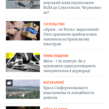
морський шлях українським
БпЛА до Севастополя. Чи реально
це?
СУСПІЛЬСТВО
«Крим – не Росія»: маркетплейс
Ozon припинив прийом нових
замовлень на Кримському
півострові
ПРАВА ЛЮДИНИ
Мить – і ти шпигун. Як у
кримських судах розглядають
звинувачення в держзраді
ФОТОГАЛЕРЕЇ
Краса Сімферопольського
водосховища та занедбаність
довкола