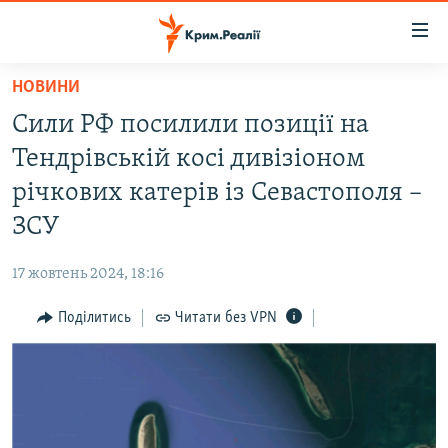
Доступність
посилання
Перейти
НОВИНИ
до
НОВИНИ
Сили РФ посилили позиції на
основного
ВОДА.КРИМ
матеріалу
Тендрівській косі дивізіоном
ВІДЕО ТА ФОТО
Перейти
річкових катерів із Севастополя –
до
ПОЛІТИКА
ЗСУ
основної
БЛОГИ
навігації
17 жовтень 2024, 18:16
Перейти
ПОГЛЯД
до
Поділитись
Читати без VPN
ІНТЕРВ'Ю
пошуку
ВСЕ ЗА ДЕНЬ
СПЕЦПРОЕКТИ
ЯК ОБІЙТИ БЛОКУВАННЯ
ДЕПОРТАЦІЯ